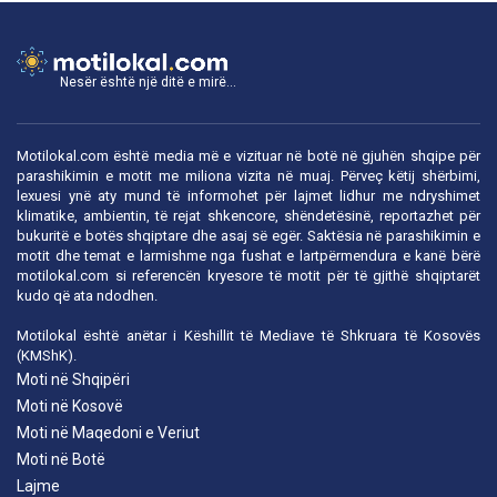
Nesër është një ditë e mirë...
Motilokal.com është media më e vizituar në botë në gjuhën shqipe për
parashikimin e motit me miliona vizita në muaj. Përveç këtij shërbimi,
lexuesi ynë aty mund të informohet për lajmet lidhur me ndryshimet
klimatike, ambientin, të rejat shkencore, shëndetësinë, reportazhet për
bukuritë e botës shqiptare dhe asaj së egër. Saktësia në parashikimin e
motit dhe temat e larmishme nga fushat e lartpërmendura e kanë bërë
motilokal.com
si referencën kryesore të motit për të gjithë shqiptarët
kudo që ata ndodhen.
Motilokal është anëtar i
Këshillit të Mediave të Shkruara të Kosovës
(KMShK).
Moti në Shqipëri
Moti në Kosovë
Moti në Maqedoni e Veriut
Moti në Botë
Lajme