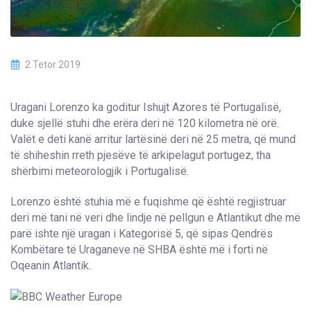
2 Tetor 2019
Uragani Lorenzo ka goditur Ishujt Azores të Portugalisë,
duke sjellë stuhi dhe erëra deri në 120 kilometra në orë.
Valët e deti kanë arritur lartësinë deri në 25 metra, që mund
të shiheshin rreth pjesëve të arkipelagut portugez, tha
shërbimi meteorologjik i Portugalisë.
Lorenzo është stuhia më e fuqishme që është regjistruar
deri më tani në veri dhe lindje në pellgun e Atlantikut dhe më
parë ishte një uragan i Kategorisë 5, që sipas Qendrës
Kombëtare të Uraganeve në SHBA është më i forti në
Oqeanin Atlantik.