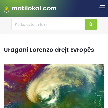
Uragani Lorenzo drejt Evropës