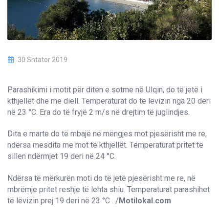
30 Shtator 2019
Parashikimi i motit për ditën e sotme në Ulqin, do të jetë i
kthjellët dhe me diell. Temperaturat do të lëvizin nga 20 deri
në 23 °C. Era do të fryjë 2 m/s në drejtim të juglindjes.
Dita e marte do të mbajë në mëngjes mot pjesërisht me re,
ndërsa mesdita me mot të kthjellët. Temperaturat pritet të
sillen ndërmjet 19 deri në 24 °C.
Ndërsa të mërkurën moti do të jetë pjesërisht me re, në
mbrëmje pritet reshje të lehta shiu. Temperaturat parashihet
të lëvizin prej 19 deri në 23 °C . /
Motilokal.com