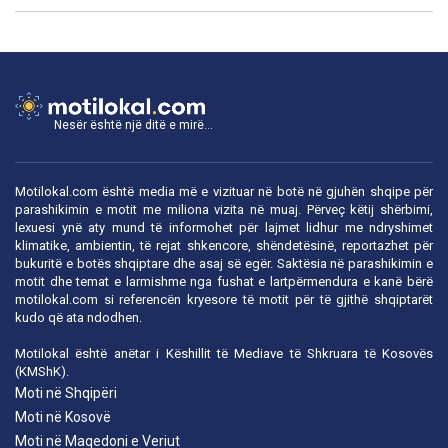
Nesër është një ditë e mirë...
Motilokal.com është media më e vizituar në botë në gjuhën shqipe për
parashikimin e motit me miliona vizita në muaj. Përveç këtij shërbimi,
lexuesi ynë aty mund të informohet për lajmet lidhur me ndryshimet
klimatike, ambientin, të rejat shkencore, shëndetësinë, reportazhet për
bukuritë e botës shqiptare dhe asaj së egër. Saktësia në parashikimin e
motit dhe temat e larmishme nga fushat e lartpërmendura e kanë bërë
motilokal.com
si referencën kryesore të motit për të gjithë shqiptarët
kudo që ata ndodhen.
Motilokal është anëtar i
Këshillit të Mediave të Shkruara të Kosovës
(KMShK).
Moti në Shqipëri
Moti në Kosovë
Moti në Maqedoni e Veriut