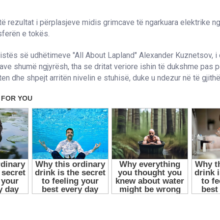
 rezultat i përplasjeve midis grimcave të ngarkuara elektrike nga
ferën e tokës.
vistës së udhëtimeve "All About Lapland" Alexander Kuznetsov, i ci
tave shumë ngjyrësh, tha se dritat veriore ishin të dukshme pas p
ten dhe shpejt arritën nivelin e stuhisë, duke u ndezur në të gjithë 