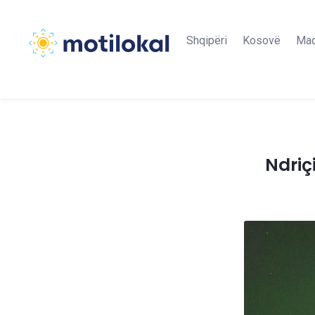
Shqipëri
Kosovë
Maq
Ndriç