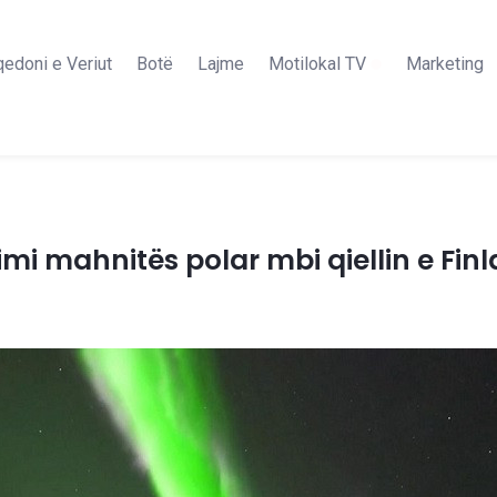
edoni e Veriut
Botë
Lajme
Motilokal TV
Marketing
imi mahnitës polar mbi qiellin e Fin