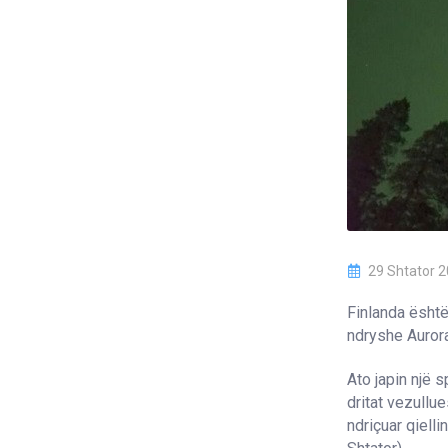
29 Shtator 
Finlanda është
ndryshe Auror
Ato japin një 
dritat vezullu
ndriçuar qiell