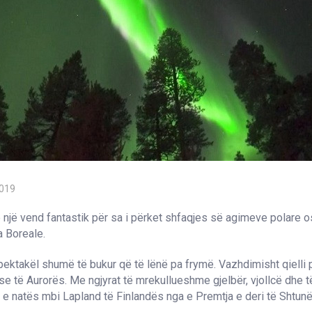
2019
 një vend fantastik për sa i përket shfaqjes së agimeve polare o
a Boreale.
spektakël shumë të bukur që të lënë pa frymë. Vazhdimisht qielli 
ese të Aurorës. Me ngjyrat të mrekullueshme gjelbër, vjollcë dhe 
in e natës mbi Lapland të Finlandës nga e Premtja e deri të Shtun