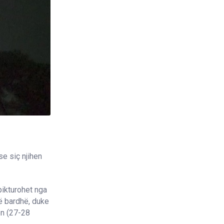
se siç njihen
pikturohet nga
të bardhë, duke
ën (27-28