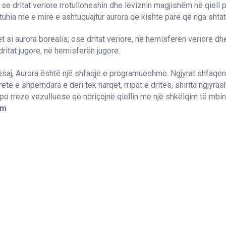
se dritat veriore rrotulloheshin dhe lëviznin magjishëm në qiell
tuhia më e mirë e ashtuquajtur aurora që kishte parë që nga shtator
t si aurora borealis, ose dritat veriore, në hemisferën veriore dh
dritat jugore, në hemisferën jugore.
ësaj, Aurora është një shfaqje e programueshme. Ngjyrat shfaqe
etë e shpërndara e deri tek harqet, rripat e dritës, shirita ngjyra
apo rreze vezulluese që ndriçojnë qiellin me një shkëlqim të mbi
om