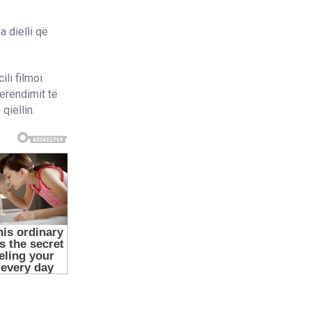
 dielli që
li filmoi
erëndimit të
qiellin.