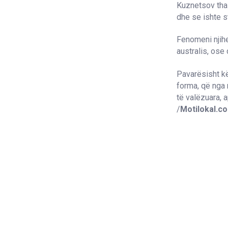
Kuznetsov tha 
dhe se ishte s
Fenomeni njihe
australis, ose 
Pavarësisht k
forma, që nga r
të valëzuara, 
/
Motilokal.c