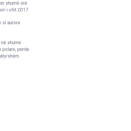
 për shumë orë
i i vitit 2017.
e si aurora
n në shumë
sh polare, perde
natyrshëm.