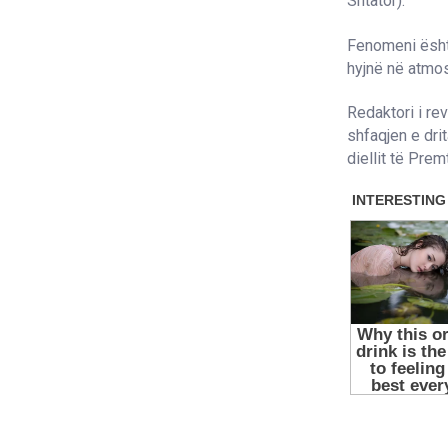
Shtator).
Fenomeni është
hyjnë në atmos
Redaktori i re
shfaqjen e dri
diellit të Prem