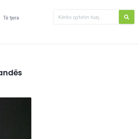
Të tjera
landës