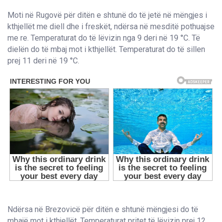
Moti në Rugovë për ditën e shtunë do të jetë në mëngjes i
kthjellët me diell dhe i freskët, ndërsa në mesditë pothuajse
me re. Temperaturat do të lëvizin nga 9 deri në 19 °C. Të
dielën do të mbaj mot i kthjellët. Temperaturat do të sillen
prej 11 deri në 19 °C.
Ndërsa në Brezovicë për ditën e shtunë mëngjesi do të
mbajë mot i kthjellët. Temperaturat pritet të lëvizin prej 12