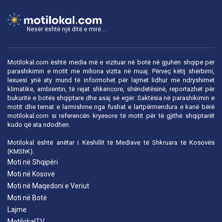
Nesër është një ditë e mirë...
Motilokal.com është media më e vizituar në botë në gjuhën shqipe për
parashikimin e motit me miliona vizita në muaj. Përveç këtij shërbimi,
lexuesi ynë aty mund të informohet për lajmet lidhur me ndryshimet
klimatike, ambientin, të rejat shkencore, shëndetësinë, reportazhet për
bukuritë e botës shqiptare dhe asaj së egër. Saktësia në parashikimin e
motit dhe temat e larmishme nga fushat e lartpërmendura e kanë bërë
motilokal.com
si referencën kryesore të motit për të gjithë shqiptarët
kudo që ata ndodhen.
Motilokal është anëtar i
Këshillit të Mediave të Shkruara të Kosovës
(KMShK).
Moti në Shqipëri
Moti në Kosovë
Moti në Maqedoni e Veriut
Moti në Botë
Lajme
MotilokalTV