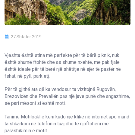
27 Shtator 2019
Vjeshta është stina më perfekte për të bërë piknik, nuk
është shumë ftohtë dhe as shume nxehtë, me pak fjale
është ideale për të bërë një shëtitje në ajër të pastër në
fshat, në pyll, park etj.
Për të gjithë ata që ka vendosur ta vizitojnë Rugovën,
Brezovicën dhe Prevallën pas një jave punë dhe angazhime,
së pari mësoni si është moti.
Tanimë Motiloakl e keni kudo një klikë në internet apo mund
ta shkarkoni në telefonin tuaj dhe të njoftoheni me
parashikimin e motit.