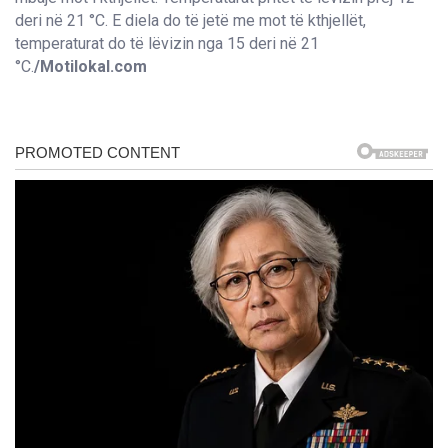
deri në 21 °C. E diela do të jetë me mot të kthjellët,
temperaturat do të lëvizin nga 15 deri në 21
°C.
/Motilokal.com