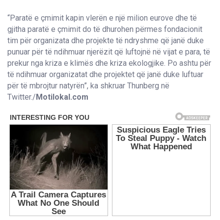
“Paratë e çmimit kapin vlerën e një milion eurove dhe të
gjitha paratë e çmimit do të dhurohen përmes fondacionit
tim për organizata dhe projekte të ndryshme që janë duke
punuar për të ndihmuar njerëzit që luftojnë në vijat e para, të
prekur nga kriza e klimës dhe kriza ekologjike. Po ashtu për
të ndihmuar organizatat dhe projektet që janë duke luftuar
për të mbrojtur natyrën”, ka shkruar Thunberg në
Twitter./
Motilokal.com