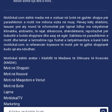
Nesër është një ditë e mirë...
Motilokal.com është media më e vizituar në botë në gjuhën shqipe për
parashikimin e motit me miliona vizita në muaj. Përveç këtij shërbimi,
lexuesi ynë aty mund të informohet për lajmet lidhur me ndryshimet
klimatike, ambientin, të rejat shkencore, shëndetësinë, reportazhet për
bukuritë e botës shqiptare dhe asaj së egër. Saktësia në parashikimin e
motit dhe temat e larmishme nga fushat e lartpërmendura e kanë bërë
motilokal.com
si referencën kryesore të motit për të gjithë shqiptarët
kudo që ata ndodhen.
Motilokal është anëtar i
Këshillit të Mediave të Shkruara të Kosovës
(KMShK).
Moti në Shqipëri
Moti në Kosovë
Moti në Maqedoni e Veriut
Moti në Botë
Lajme
MotilokalTV
Marketing