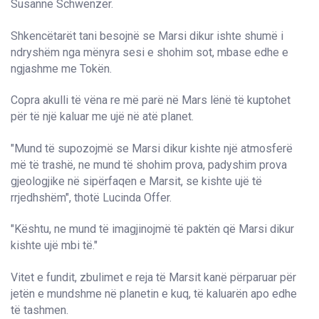
Susanne Schwenzer.
Shkencëtarët tani besojnë se Marsi dikur ishte shumë i
ndryshëm nga mënyra sesi e shohim sot, mbase edhe e
ngjashme me Tokën.
Copra akulli të vëna re më parë në Mars lënë të kuptohet
për të një kaluar me ujë në atë planet.
"Mund të supozojmë se Marsi dikur kishte një atmosferë
më të trashë, ne mund të shohim prova, padyshim prova
gjeologjike në sipërfaqen e Marsit, se kishte ujë të
rrjedhshëm", thotë Lucinda Offer.
"Kështu, ne mund të imagjinojmë të paktën që Marsi dikur
kishte ujë mbi të."
Vitet e fundit, zbulimet e reja të Marsit kanë përparuar për
jetën e mundshme në planetin e kuq, të kaluarën apo edhe
të tashmen.