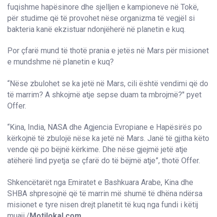
fuqishme hapësinore dhe sjelljen e kampioneve në Tokë,
për studime që të provohet nëse organizma të vegjël si
bakteria kanë ekzistuar ndonjëherë në planetin e kuq.
Por çfarë mund të thotë prania e jetës në Mars për misionet
e mundshme në planetin e kuq?
“Nëse zbulohet se ka jetë në Mars, cili është vendimi që do
të marrim? A shkojmë atje sepse duam ta mbrojmë?" pyet
Offer.
“Kina, India, NASA dhe Agjencia Evropiane e Hapësirës po
kërkojnë të zbulojë nëse ka jetë në Mars. Janë të gjitha këto
vende që po bëjnë kërkime. Dhe nëse gjejmë jetë atje
atëherë lind pyetja se çfarë do të bëjmë atje”, thotë Offer.
Shkencëtarët nga Emiratet e Bashkuara Arabe, Kina dhe
SHBA shpresojnë që të marrin më shumë të dhëna ndërsa
misionet e tyre nisen drejt planetit të kuq nga fundi i këtij
muaji./
Motilokal.com