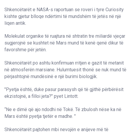
Shkencëtarët e NASA-s raportuan se roveri i tyre Curiosity
kishte gjetur blloqe ndërtimi të mundshëm të jetës në një
liqen antik.
Molekulat organike të ruajtura në shtratin tre miliardë vjeçar
sugjerojnë se kushtet në Mars mund të kenë qenë dikur të
favorshme për jetën.
Shkencëtarët po ashtu konfirmuan rritjen e gazit të metanit
në atmosferën marsiane. Hulumtuesit thonë se nuk mund të
përjashtojnë mundësinë e një burimi biologjik.
"Pyetja është, duke pasur parasysh që të gjithë përbërësit
ekzistojnë, a filloi jeta?" pyet Lintott.
“Ne e dimë që ajo ndodhi në Tokë. Të zbulosh nëse ka në
Mars është pyetja tjetër e madhe. "
Shkencëtarët pajtohen mbi nevojën e anijeve më të