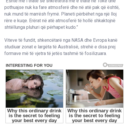
“Është më i thatë se shkretëtira më e thatë në Tokë dhe
pothuajse nuk ka fare atmosferë dhe në atë pak që është,
nuk mund të marrësh frymë. Planeti përbëhet nga një lloj
rëre e kuqe. Erërat në atë atmosferë të hollë shkaktojnë
shtëllunga pluhuri që përhapet kudo.”
Viteve të fundit, shkencëtarë nga NASA dhe Evropa kanë
studiuar zonat e largëta të Australisë, strehë e disa prej
formave më të vjetra të jetës tashmë të fosilizuara.