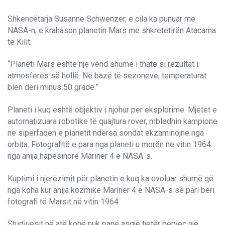
Shkencëtarja Susanne Schwenzer, e cila ka punuar me
NASA-n, e krahason planetin Mars me shkretëtirën Atacama
të Kilit:
“Planeti Mars është një vend shumë i thatë si rezultat i
atmosferës së hollë. Në bazë të sezoneve, temperaturat
bien deri minus 50 gradë.”
Planeti i kuq është objektiv i njohur për eksplorime. Mjetet e
automatizuara robotike të quajtura rover, mbledhin kampione
në sipërfaqen e planetit ndërsa sondat ekzaminojnë nga
orbita. Fotografitë e para nga planeti u morën në vitin 1964
nga anija hapësinore Mariner 4 e NASA-s.
Kuptimi i njerëzimit për planetin e kuq ka evoluar shumë që
nga koha kur anija kozmike Mariner 4 e NASA-s së pari bëri
fotografi të Marsit në vitin 1964.
Studiuesit në atë kohë nuk panë asgjë tjetër përveç një