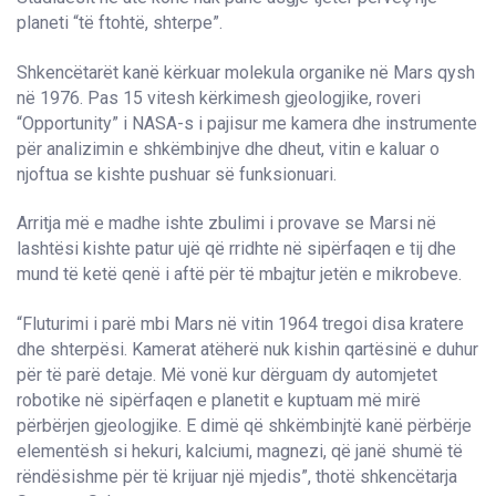
planeti “të ftohtë, shterpe”.
Shkencëtarët kanë kërkuar molekula organike në Mars qysh
në 1976. Pas 15 vitesh kërkimesh gjeologjike, roveri
“Opportunity” i NASA-s i pajisur me kamera dhe instrumente
për analizimin e shkëmbinjve dhe dheut, vitin e kaluar o
njoftua se kishte pushuar së funksionuari.
Arritja më e madhe ishte zbulimi i provave se Marsi në
lashtësi kishte patur ujë që rridhte në sipërfaqen e tij dhe
mund të ketë qenë i aftë për të mbajtur jetën e mikrobeve.
“Fluturimi i parë mbi Mars në vitin 1964 tregoi disa kratere
dhe shterpësi. Kamerat atëherë nuk kishin qartësinë e duhur
për të parë detaje. Më vonë kur dërguam dy automjetet
robotike në sipërfaqen e planetit e kuptuam më mirë
përbërjen gjeologjike. E dimë që shkëmbinjtë kanë përbërje
elementësh si hekuri, kalciumi, magnezi, që janë shumë të
rëndësishme për të krijuar një mjedis”, thotë shkencëtarja