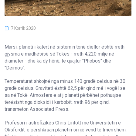
7 Korrik 2020
Marsi, planeti i katërt në sistemin tonë diellor është rreth
gjysma e madhësisë së Tokës - rreth 4,220 milje në
diametër - dhe ka dy hënë, të quajtur "Phobos" dhe
"Deimos".
Temperaturat shkojnë nga minus 140 gradë celsius në 30
gradë celsius. Graviteti është 62,5 për qind më i vogël se
sa në Tokë. Atmosfera e atij planeti përbëhet pothuajse
tërësisht nga dioksidi i karbobit, rreth 96 për qind,
transmeton Associated Press.
Profesori i astrofizikës Chris Lintott me Universitetin e
Oksfordit, e përshkruan planetin si një vend të tmerrshëm: