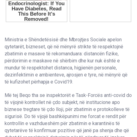
Ministria e Shëndetësisë dhe Mbrojtjes Sociale apelon
qytetarët, bizneset, që në mënyrë strikte të respektojnë
zbatimin e masave të rekomanduara: distancën fizike,
përdorimin e maskave në shërbim dhe kur nuk është e
mundur të respektohet distanca, higjienën personale,
dezinfektimin e ambienteve, ajrosjen e tyre, në mënyrë që
të kufizohet përhapja e Covid19.
Më tej Beqo tha se inspektorët e Task-Forcës anti-covid do
të vijojnë kontrollet në çdo subjekt, në institucione apo
biznese tregtare të çdo lloji, për zbatimin e protokolleve të
sigurisë. Do të vijojë bashkëpunimi me forcat e rendit për
kontrollin e vazhdueshëm për zbatimin e karantinës të
qytetarëve të konfirmuar pozitive që janë pa shenja dhe që