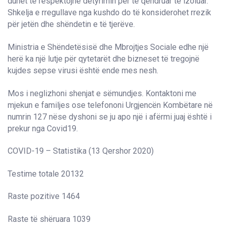
duhet të respektojnë detyrimin për të qëndruar të izoluar.
Shkelja e rregullave nga kushdo do të konsiderohet rrezik
për jetën dhe shëndetin e të tjerëve.
Ministria e Shëndetësisë dhe Mbrojtjes Sociale edhe një
herë ka një lutje për qytetarët dhe bizneset të tregojnë
kujdes sepse virusi është ende mes nesh.
Mos i neglizhoni shenjat e sëmundjes. Kontaktoni me
mjekun e familjes ose telefononi Urgjencën Kombëtare në
numrin 127 nëse dyshoni se ju apo një i afërmi juaj është i
prekur nga Covid19.
COVID-19 – Statistika (13 Qershor 2020)
Testime totale 20132
Raste pozitive 1464
Raste të shëruara 1039