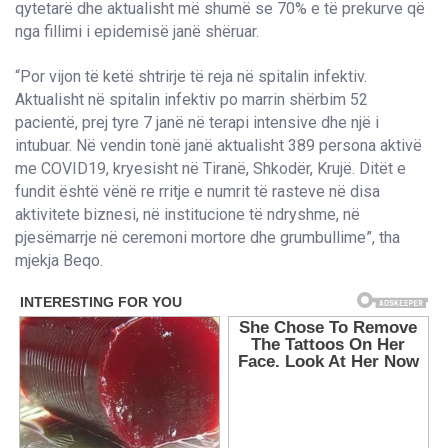
qytetarë dhe aktualisht më shumë se 70% e të prekurve që
nga fillimi i epidemisë janë shëruar.
“Por vijon të ketë shtrirje të reja në spitalin infektiv.
Aktualisht në spitalin infektiv po marrin shërbim 52
pacientë, prej tyre 7 janë në terapi intensive dhe një i
intubuar. Në vendin tonë janë aktualisht 389 persona aktivë
me COVID19, kryesisht në Tiranë, Shkodër, Krujë. Ditët e
fundit është vënë re rritje e numrit të rasteve në disa
aktivitete biznesi, në institucione të ndryshme, në
pjesëmarrje në ceremoni mortore dhe grumbullime”, tha
mjekja Beqo.