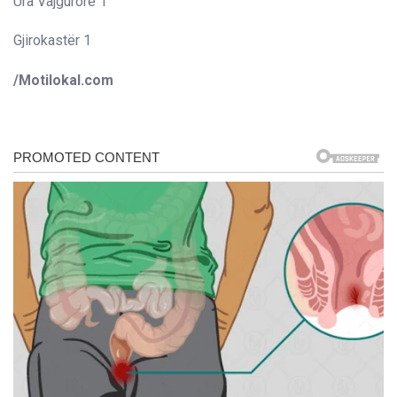
Ura Vajgurore 1
Gjirokastër 1
/Motilokal.com