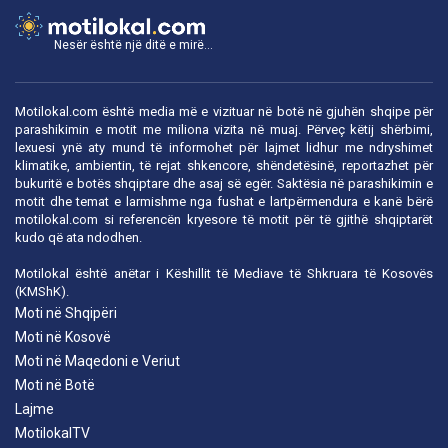
Nesër është një ditë e mirë...
Motilokal.com është media më e vizituar në botë në gjuhën shqipe për
parashikimin e motit me miliona vizita në muaj. Përveç këtij shërbimi,
lexuesi ynë aty mund të informohet për lajmet lidhur me ndryshimet
klimatike, ambientin, të rejat shkencore, shëndetësinë, reportazhet për
bukuritë e botës shqiptare dhe asaj së egër. Saktësia në parashikimin e
motit dhe temat e larmishme nga fushat e lartpërmendura e kanë bërë
motilokal.com
si referencën kryesore të motit për të gjithë shqiptarët
kudo që ata ndodhen.
Motilokal është anëtar i
Këshillit të Mediave të Shkruara të Kosovës
(KMShK).
Moti në Shqipëri
Moti në Kosovë
Moti në Maqedoni e Veriut
Moti në Botë
Lajme
MotilokalTV