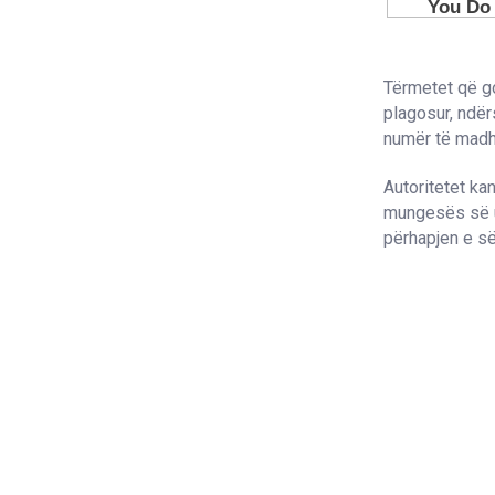
Tërmetet që g
plagosur, ndër
numër të madh 
Autoritetet ka
mungesës së uj
përhapjen e së