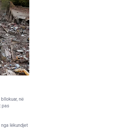
 bllokuar, në
t pas
a nga lëkundjet