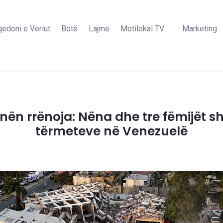
edoni e Veriut
Botë
Lajme
Motilokal TV
Marketing
h nën rrënoja: Nëna dhe tre fëmijët s
tërmeteve në Venezuelë