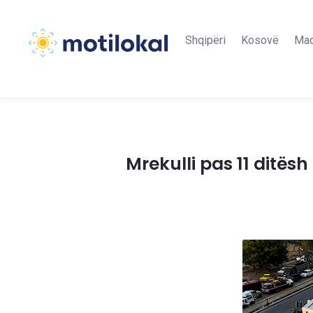
Shqipëri
Kosovë
Maq
Mrekulli pas 11 ditës