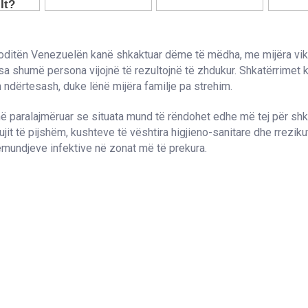
oditën Venezuelën kanë shkaktuar dëme të mëdha, me mijëra vik
sa shumë persona vijojnë të rezultojnë të zhdukur. Shkatërrimet 
ndërtesash, duke lënë mijëra familje pa strehim.
në paralajmëruar se situata mund të rëndohet edhe më tej për shk
it të pijshëm, kushteve të vështira higjieno-sanitare dhe rreziku
mundjeve infektive në zonat më të prekura.