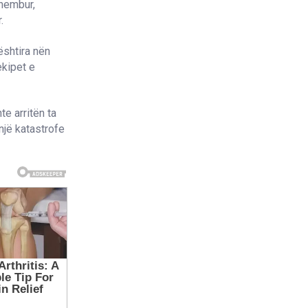
shembur,
.
vështira nën
ekipet e
te arritën ta
 një katastrofe