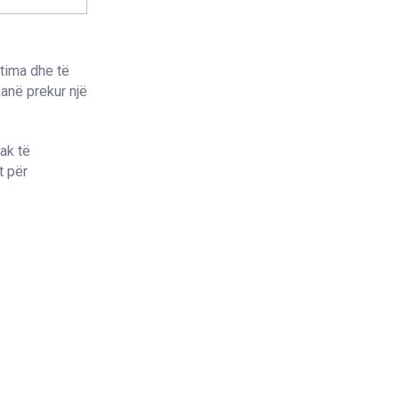
tima dhe të
kanë prekur një
ak të
t për