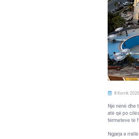
8 Korrik 202
Një nënë dhe tr
atë që po cilë
tërmeteve të 
Ngjarja e rrall