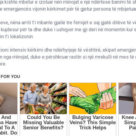
ja kishte mbetur e izoluar nën rrënojat e një ndërtese banimi të 
e emergjencës vijonin kërkimet për të gjetur persona të mbijetuar
eve, nëna arriti t’i mbante gjallë tre fëmijët e saj gjatë ditëve të 
u kujdesur për ta dhe duke i ushqyer me gji deri në momentin kur 
n t’i lokalizonin.
ioni intensiv kërkimi dhe ndërhyrjeje të vështirë, ekipet emergjen
en nga rrënojat, duke e përshkruar rastin si një mrekulli në mes të
ore.