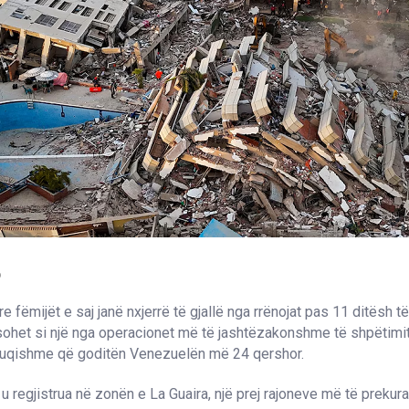
6
e fëmijët e saj janë nxjerrë të gjallë nga rrënojat pas 11 ditësh të
sohet si një nga operacionet më të jashtëzakonshme të shpëtimi
fuqishme që goditën Venezuelën më 24 qershor.
ë u regjistrua në zonën e La Guaira, një prej rajoneve më të prekur