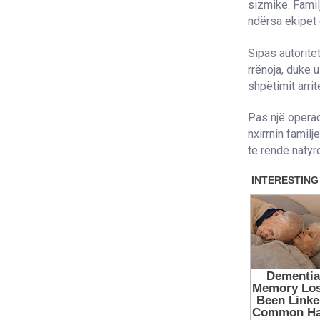
sizmike. Famil
ndërsa ekipet 
Sipas autoritet
rrënoja, duke 
shpëtimit arritë
Pas një operac
nxirrnin familj
të rëndë natyr