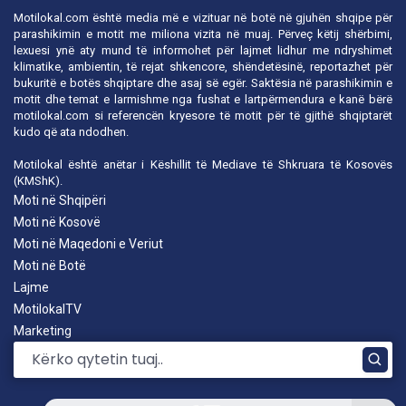
Motilokal.com është media më e vizituar në botë në gjuhën shqipe për
parashikimin e motit me miliona vizita në muaj. Përveç këtij shërbimi,
lexuesi ynë aty mund të informohet për lajmet lidhur me ndryshimet
klimatike, ambientin, të rejat shkencore, shëndetësinë, reportazhet për
bukuritë e botës shqiptare dhe asaj së egër. Saktësia në parashikimin e
motit dhe temat e larmishme nga fushat e lartpërmendura e kanë bërë
motilokal.com
si referencën kryesore të motit për të gjithë shqiptarët
kudo që ata ndodhen.
Motilokal është anëtar i
Këshillit të Mediave të Shkruara të Kosovës
(KMShK).
Moti në Shqipëri
Moti në Kosovë
Moti në Maqedoni e Veriut
Moti në Botë
Lajme
MotilokalTV
Marketing