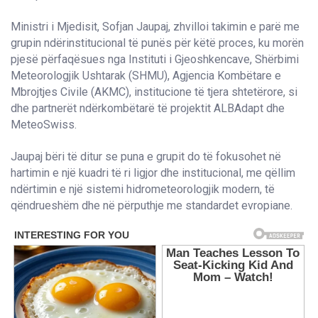
Ministri i Mjedisit, Sofjan Jaupaj, zhvilloi takimin e parë me
grupin ndërinstitucional të punës për këtë proces, ku morën
pjesë përfaqësues nga Instituti i Gjeoshkencave, Shërbimi
Meteorologjik Ushtarak (SHMU), Agjencia Kombëtare e
Mbrojtjes Civile (AKMC), institucione të tjera shtetërore, si
dhe partnerët ndërkombëtarë të projektit ALBAdapt dhe
MeteoSwiss.
Jaupaj bëri të ditur se puna e grupit do të fokusohet në
hartimin e një kuadri të ri ligjor dhe institucional, me qëllim
ndërtimin e një sistemi hidrometeorologjik modern, të
qëndrueshëm dhe në përputhje me standardet evropiane.