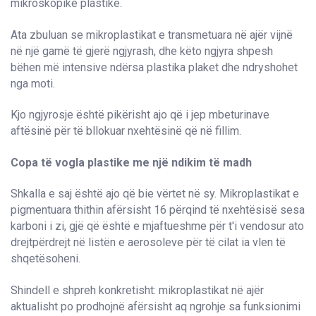
mikroskopike plastike.
Ata zbuluan se mikroplastikat e transmetuara në ajër vijnë
në një gamë të gjerë ngjyrash, dhe këto ngjyra shpesh
bëhen më intensive ndërsa plastika plaket dhe ndryshohet
nga moti.
Kjo ngjyrosje është pikërisht ajo që i jep mbeturinave
aftësinë për të bllokuar nxehtësinë që në fillim.
Copa të vogla plastike me një ndikim të madh
Shkalla e saj është ajo që bie vërtet në sy. Mikroplastikat e
pigmentuara thithin afërsisht 16 përqind të nxehtësisë sesa
karboni i zi, gjë që është e mjaftueshme për t'i vendosur ato
drejtpërdrejt në listën e aerosoleve për të cilat ia vlen të
shqetësoheni.
Shindell e shpreh konkretisht: mikroplastikat në ajër
aktualisht po prodhojnë afërsisht aq ngrohje sa funksionimi