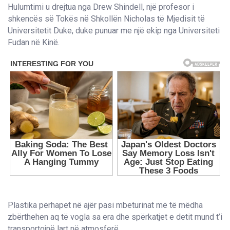
Hulumtimi u drejtua nga Drew Shindell, një profesor i
shkencës së Tokës në Shkollën Nicholas të Mjedisit të
Universitetit Duke, duke punuar me një ekip nga Universiteti
Fudan në Kinë.
Plastika përhapet në ajër pasi mbeturinat më të mëdha
zbërthehen aq të vogla sa era dhe spërkatjet e detit mund t’i
transportojnë lart në atmosferë.