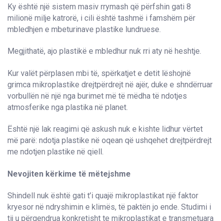
Ky është një sistem masiv rrymash që përfshin gati 8
milionë milje katrorë, i cili është tashmë i famshëm për
mbledhjen e mbeturinave plastike lundruese.
Megjithatë, ajo plastikë e mbledhur nuk rri aty në heshtje.
Kur valët përplasen mbi të, spërkatjet e detit lëshojnë
grimca mikroplastike drejtpërdrejt në ajër, duke e shndërruar
vorbullën në një nga burimet më të mëdha të ndotjes
atmosferike nga plastika në planet.
Është një lak reagimi që askush nuk e kishte lidhur vërtet
më parë: ndotja plastike në oqean që ushqehet drejtpërdrejt
me ndotjen plastike në qiell.
Nevojiten kërkime të mëtejshme
Shindell nuk është gati t’i quajë mikroplastikat një faktor
kryesor në ndryshimin e klimës, të paktën jo ende. Studimi i
tij u përqendrua konkretisht te mikroplastikat e transmetuara