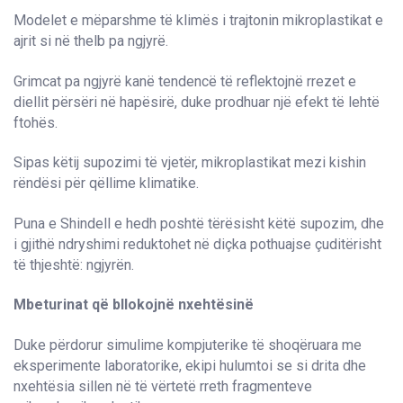
Modelet e mëparshme të klimës i trajtonin mikroplastikat e
ajrit si në thelb pa ngjyrë.
Grimcat pa ngjyrë kanë tendencë të reflektojnë rrezet e
diellit përsëri në hapësirë, duke prodhuar një efekt të lehtë
ftohës.
Sipas këtij supozimi të vjetër, mikroplastikat mezi kishin
rëndësi për qëllime klimatike.
Puna e Shindell e hedh poshtë tërësisht këtë supozim, dhe
i gjithë ndryshimi reduktohet në diçka pothuajse çuditërisht
të thjeshtë: ngjyrën.
Mbeturinat që bllokojnë nxehtësinë
Duke përdorur simulime kompjuterike të shoqëruara me
eksperimente laboratorike, ekipi hulumtoi se si drita dhe
nxehtësia sillen në të vërtetë rreth fragmenteve