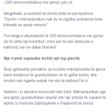
i 200 termocentraleve me qymyr çdo vit.
Megjithatë, ai nxitohet ta shohë këtë në perspektivë.
“Synimi i mikroplastikës nuk do ta zgjidhë problemin tonë
klimatik në asnjë mënyrë.”
Por heqja e ekuivalentit të 200 termocentraleve me qymyr
do të ishte një kontribut i mirë për të ulur dioksidin e
karbonit, vuri në dukje Shindell.
Një rrymë oqeanike është një top plastik
Ekipi gjithashtu përcaktoi se ku këto mikroplastika të ajrora
kanë tendencë të grumbullohen në të gjithë botën, dhe
modeli nuk ngjante aspak me atë të karbonit të zi.
Karboni i zi qëndron kryesisht mbi tokë. Mikroplastikat, nga
ana tjetër, grumbullohen shumë mbi një shtrirje të oqeanit të
njohur si Vorbulla Subtropikale e Paqësorit të Veriut.