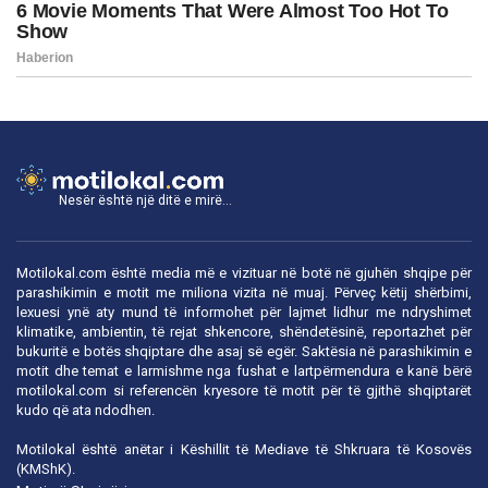
Nesër është një ditë e mirë...
Motilokal.com është media më e vizituar në botë në gjuhën shqipe për
parashikimin e motit me miliona vizita në muaj. Përveç këtij shërbimi,
lexuesi ynë aty mund të informohet për lajmet lidhur me ndryshimet
klimatike, ambientin, të rejat shkencore, shëndetësinë, reportazhet për
bukuritë e botës shqiptare dhe asaj së egër. Saktësia në parashikimin e
motit dhe temat e larmishme nga fushat e lartpërmendura e kanë bërë
motilokal.com
si referencën kryesore të motit për të gjithë shqiptarët
kudo që ata ndodhen.
Motilokal është anëtar i
Këshillit të Mediave të Shkruara të Kosovës
(KMShK).