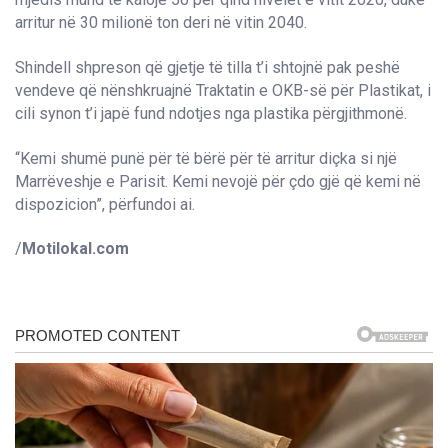
arritur në 30 milionë ton deri në vitin 2040.
Shindell shpreson që gjetje të tilla t’i shtojnë pak peshë
vendeve që nënshkruajnë Traktatin e OKB-së për Plastikat, i
cili synon t’i japë fund ndotjes nga plastika përgjithmonë.
“Kemi shumë punë për të bërë për të arritur diçka si një
Marrëveshje e Parisit. Kemi nevojë për çdo gjë që kemi në
dispozicion”, përfundoi ai.
/
Motilokal.com