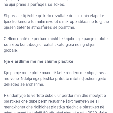
në ajër pranë sipërfaqes së Tokës.
Shpresa e tij është që këto rezultate do t’i nxisin ekipet e
tjera kërkimore të matin nivelet e mikroplastikës në të gjithë
pjesën tjetër të atmosferës së poshtme.
Qëllimi është që përfundimisht të krijohet një pamje e plotë
se sa po kontribuojnë realisht këto gjëra në ngrohjen
globale.
Një e ardhme me më shumë plastikë
Kjo pamje më e plotë mund të ketë rëndësi më shpejt sesa
më vonë. Ndotja nga plastika pritet të rritet ndjeshëm gjatë
dekadës së ardhshme.
Pa ndërhyrje të vërtetë duke ulur përdorimin dhe mbetjet e
plastikës dhe duke përmirësuar në fakt mënyrën se si
menaxhohet dhe riciklohet plastika rrjedhja e plastikës në
mjedis mund të kalojë 50 për qind nivelet e vitit 2020, duke