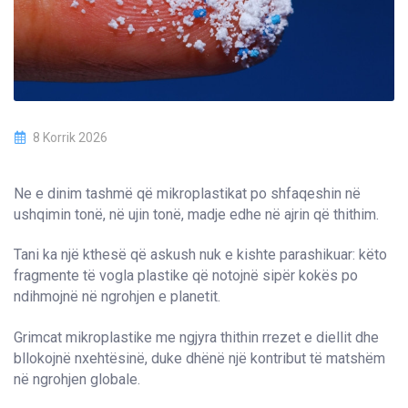
8 Korrik 2026
Ne e dinim tashmë që mikroplastikat po shfaqeshin në
ushqimin tonë, në ujin tonë, madje edhe në ajrin që thithim.
Tani ka një kthesë që askush nuk e kishte parashikuar: këto
fragmente të vogla plastike që notojnë sipër kokës po
ndihmojnë në ngrohjen e planetit.
Grimcat mikroplastike me ngjyra thithin rrezet e diellit dhe
bllokojnë nxehtësinë, duke dhënë një kontribut të matshëm
në ngrohjen globale.