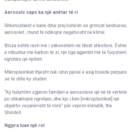
Aerosols sapo ka një anëtar të ri
Shkencëtarët e kanë ditur prej kohësh se grimcat lundruese,
aerosolet , mund të ndikojnë negativisht në klimë.
Bloza është rasti më i zakonshëm në librat shkollorë. Është
e mbushur me karbon të zi, një nga agjentët më të fuqishëm
ngrohës që njohim.
Mikroplastikat thjesht nuk ishin pjesë e asaj bisede përpara
se të dilte ky studim.
“Ky hulumtim zgjeron familjen e aerosoleve që në të vërtetë
po shkaktojnë ngrohjen, dhe kjo i bën [mikroplastikat] një
objektiv veçanërisht të mirë” për veprim klimatik, tha
Shindell.
Ngjyra luan një rol