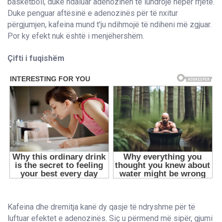
basketboll, duke ndaluar adenozinën të lundrojë nëpër rrjetë.
Duke penguar aftësinë e adenozinës për të nxitur
përgjumjen, kafeina mund t'ju ndihmojë të ndiheni më zgjuar.
Por ky efekt nuk është i menjëhershëm.
Çifti i fuqishëm
Kafeina dhe dremitja kanë dy qasje të ndryshme për të
luftuar efektet e adenozinës. Siç u përmend më sipër, gjumi