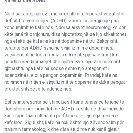
Kafeina dhe ADHD
Në disa raste, njerëzit me çrregullim të hiperaktivitetit dhe
deficitit të vëmendjes (ADHD) raportojnë përgjumje pas
konsumimit të kafeinës. Ndërsa arsyet neurobiologjike për
këtë janë të panjohura, disa hipotetizojnë se kjo shkaktohet
nga efekti që kafeina ka në dopaminë në tru. Zakonisht,
terapitë për ADHD synojnë sinjalizimin e dopaminës,
veçanërisht në lobin frontal, i cili është pjesa e trurit ku
ndodhin vendimmarrjet dhe njohja. Ky sinjalizim ndikohet
gjithashtu nga kafeina sepse është një antagonist i
adenozinës, e cila pengon dopaminën. Prandaj, kafeina
ndihmon në rritjen e sinjalizimit të dopaminës duke penguar
efektet shtypëse të adenozinës.
Është interesante se stimuluesit kanë tendencë të jenë të
dobishëm për individët me ADHD, kështu që disa individë
kanë raportuar gjithashtu përfitime sjelljeje nga marrja e
kafeinës. Sigurisht, kafeina nuk është një zëvendësim për
trajtimin farmakologjik dhe disa studime nuk kanë gjetur