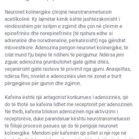
Neuronet kolinergjike çlirojnë neurotransmetuesin
acetilkolinë. Ky lajmëtar kimik është jashtëzakonisht i
rëndësishëm për nxitjen e zgjimit dhe çon në çlirimin e
epinefrinës dhe norepinefrinës (të njohura edhe si
adrenalinë dhe noradrenalinë, përkatësisht) nga gjëndrat
mbiveshkore. Adenozina pengon neuronet kolinergjike, të
cilat mund t'ju bëjnë të ndiheni të përgjumur. Ndërsa jeni
zgjuar, adenozina grumbullohet gjatë gjithë ditës,
veçanërisht gjatë rasteve të privimit nga gjumi. Anasjelltas,
ndërsa flini, nivelet e adenozinës ulen në zonat e trurit
përgjegjëse për gjumin dhe zgjimin.
Kafeina është një antagonist konkurrues i adenozinës, që
do të thotë se kafeina lidhet me receptorët për adenozinën.
Në thelb, kafeina bllokon adenozinën nga aktivizimi i
receptorëve, duke parandaluar kështu neurotransmetuesin
të fillojë procesin pasues që do të pengojë neuronet
kolinergjike. Mendoni për kafeinën që sillet si një roje në