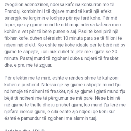
zvogëlon adenozinën, ndërsa kafeina konkurron me të.
Prandaj, kombinimi i të dyjave mund të ketë një efekt
sinergjik në largimin e lodhjes për një farë kohe. Për më
tepër, një sy gjumë mund të ndihmojë ndërsa kafeina merr
kohën e vet për të bërë punën e saj. Pasi të keni pirë një
filxhan kafe, duhen afërsisht 10 minuta para se të filloni të
ndjeni një efekt. Kjo është një kohë ideale për të bërë një sy
gjumë të shpejtë, i cili nuk duhet të jetë më i gjatë se 20
minuta. Pastaj mund të zgjoheni duke u ndjerë të freskët
dhe, e pra, më të zgjuar.
Për efektin më të mirë, është e rëndësishme të kufizoni
kohën e pushimit. Ndërsa një sy gjumë i shpejtë mund t'ju
ndihmojë të ndiheni të freskët, një sy gjumë i gjatë mund t'ju
bëjë të ndiheni më të përgjumur se më parë. Nëse bini në
një gjumë të thellë dhe ju prishet gjumi, kjo mund t'ju lërë me
njëfarë inercie gjumi, e cila është ajo ndjesi që keni kur
është e pamundur të zgjoheni me alarmin tuaj.