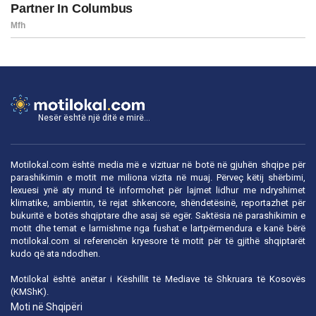
Nesër është një ditë e mirë...
Motilokal.com është media më e vizituar në botë në gjuhën shqipe për
parashikimin e motit me miliona vizita në muaj. Përveç këtij shërbimi,
lexuesi ynë aty mund të informohet për lajmet lidhur me ndryshimet
klimatike, ambientin, të rejat shkencore, shëndetësinë, reportazhet për
bukuritë e botës shqiptare dhe asaj së egër. Saktësia në parashikimin e
motit dhe temat e larmishme nga fushat e lartpërmendura e kanë bërë
motilokal.com
si referencën kryesore të motit për të gjithë shqiptarët
kudo që ata ndodhen.
Motilokal është anëtar i
Këshillit të Mediave të Shkruara të Kosovës
(KMShK).
Moti në Shqipëri