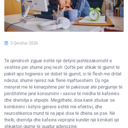
3 Qershor 2026
Të qëndrosh zgjuar është një detyrë jashtëzakonisht e
vështirë për shumë prej nesh. Qoftë për shkak të gjumit të
pakët apo higjienës së dobët të gjumit, si të flesh me dritat
ndezur, shumë njerëz nuk flenë mjaftueshëm. Dy nga
mënyrat më të kënaqshme për të pakësuar atë përgjumje të
përditshme janë konsumimi i sasive të mëdha të kafeinës
dhe dremitja e shpejtë. Megjithatë, disa kanë zbuluar se
kombinimi i këtyre gjërave është më efektivi, dhe
neuroshkenca mund të na japë disa të dhëna se pse. Në
thelb, dremitja dhe kafeina veprojnë kundër një kimikati që
shkakton gjumë të quajtur adenozinë.