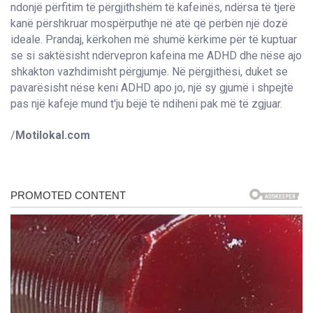
ndonjë përfitim të përgjithshëm të kafeinës, ndërsa të tjerë
kanë përshkruar mospërputhje në atë që përbën një dozë
ideale. Prandaj, kërkohen më shumë kërkime për të kuptuar
se si saktësisht ndërvepron kafeina me ADHD dhe nëse ajo
shkakton vazhdimisht përgjumje. Në përgjithësi, duket se
pavarësisht nëse keni ADHD apo jo, një sy gjumë i shpejtë
pas një kafeje mund t'ju bëjë të ndiheni pak më të zgjuar.
/
Motilokal.com