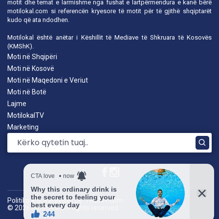
motit dhe temat e larmishme nga fushat e lartpërmendura e kanë bërë
motilokal.com
si referencën kryesore të motit për të gjithë shqiptarët
kudo që ata ndodhen.
Motilokal është anëtar i
Këshillit të Mediave të Shkruara të Kosovës
(KMShK).
Moti në Shqipëri
Moti në Kosovë
Moti në Maqedoni e Veriut
Moti në Botë
Lajme
MotilokalTV
Marketing
Politika e privatësisë
|
by: TROKIT.com
© 2026 Motilokal. All rights reserved