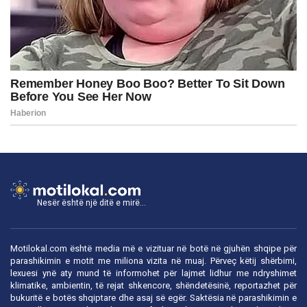
Nesër është një ditë e mirë...
Motilokal.com është media më e vizituar në botë në gjuhën shqipe për
parashikimin e motit me miliona vizita në muaj. Përveç këtij shërbimi,
lexuesi ynë aty mund të informohet për lajmet lidhur me ndryshimet
klimatike, ambientin, të rejat shkencore, shëndetësinë, reportazhet për
bukuritë e botës shqiptare dhe asaj së egër. Saktësia në parashikimin e