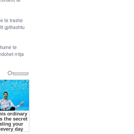
vitetit të
ë të trashë
lt gjithashtu
shumë të
dohet rritja