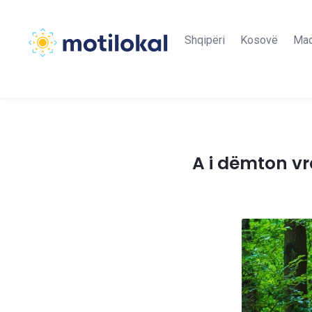
Shqipëri
Kosovë
Maq
A i dëmton vr