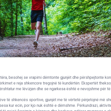
 tëra, besohej se vrapimi dëmtonte gjunjët dhe përshpejtonte ko
ërkimet e reja shkencore tregojnë të kundërtën. Ekspertët theksoj
përshtatur me lëvizjen dhe se ngarkesa është e nevojshme për të 
ve të shkencës sportive, gjunjët me të vërtetë përjetojnë më s
sesa kur ecin, por kjo nuk është e dëmshme. Përkundrazi, aktivitet