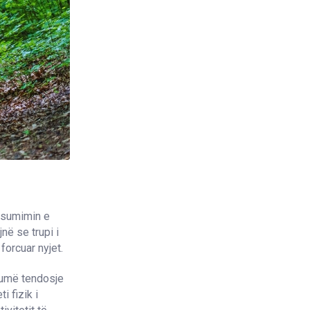
nsumimin e
në se trupi i
forcuar nyjet.
humë tendosje
i fizik i