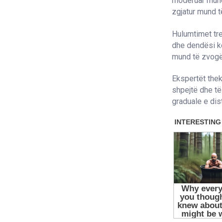
moderuar mund 
zgjatur mund t
Hulumtimet tr
dhe dendësi koc
mund të zvogël
Ekspertët the
shpejtë dhe të
graduale e dis