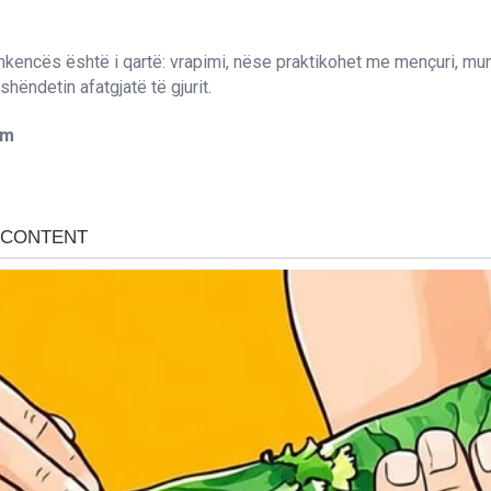
hkencës është i qartë: vrapimi, nëse praktikohet me mençuri, mund
hëndetin afatgjatë të gjurit.
om