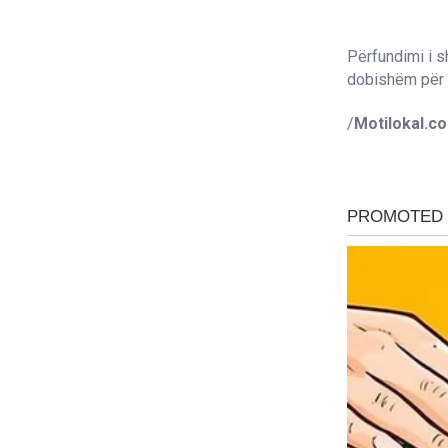
Përfundimi i s
dobishëm për s
/
Motilokal.c