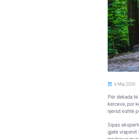
6 Maj 2026
Për dekada të
kërceve, por k
njeriut është 
Sipas ekspertë
gjatë vrapimit 