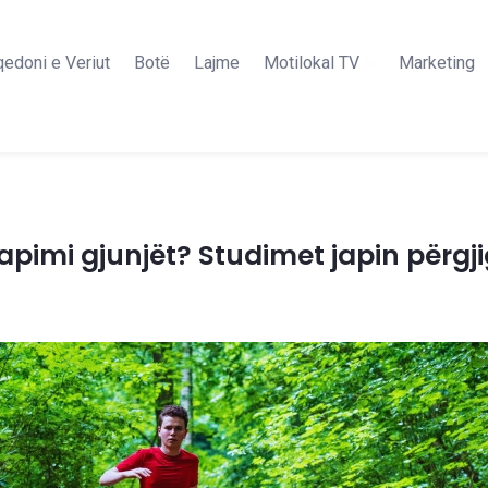
edoni e Veriut
Botë
Lajme
Motilokal TV
Marketing
apimi gjunjët? Studimet japin përgji