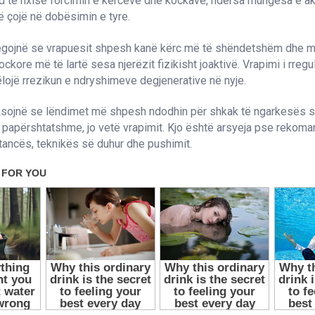
të nxisë forcimin e kërceve dhe kockave, ndërsa mungesa e akti
ë çojë në dobësimin e tyre.
egojnë se vrapuesit shpesh kanë kërc më të shëndetshëm dhe m
kore më të lartë sesa njerëzit fizikisht joaktivë. Vrapimi i rregul
ojë rrezikun e ndryshimeve degjenerative në nyje.
ksojnë se lëndimet më shpesh ndodhin për shkak të ngarkesës 
 papërshtatshme, jo vetë vrapimit. Kjo është arsyeja pse rekoman
tancës, teknikës së duhur dhe pushimit.