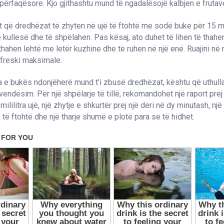
përfaqësore. Kjo gjithashtu mund të ngadalësojë kalbjen e frutav
që dredhëzat të zhyten në ujë të ftohtë me sodë buke për 15 min
ë kullesë dhe të shpëlahen. Pas kësaj, ato duhet të lihen të thahen
thahen lehtë me letër kuzhine dhe të ruhen në një enë. Ruajini në 
 freski maksimale.
a e bukës ndonjëherë mund t’i zbusë dredhëzat, kështu që uthull
vendësim. Për një shpëlarje të tillë, rekomandohet një raport prej 
mililitra ujë, një zhytje e shkurtër prej një deri në dy minutash, një
 të ftohtë dhe një tharje shumë e plotë para se të hidhet.