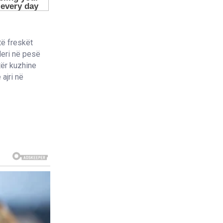
të freskët
deri në pesë
tër kuzhine
ajri në