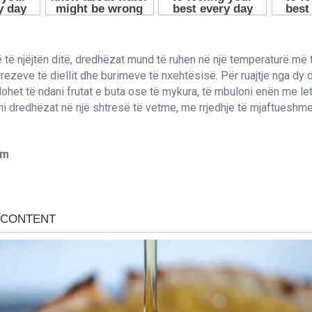
të njëjtën ditë, dredhëzat mund të ruhen në një temperaturë më 
 rrezeve të diellit dhe burimeve të nxehtësisë. Për ruajtje nga dy 
ohet të ndani frutat e buta ose të mykura, të mbuloni enën me le
ni dredhëzat në një shtresë të vetme, me rrjedhje të mjaftueshme 
om