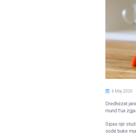
6 Maj 2026
Dredhëzat janë 
mund t'ua zgja
Sipas një stud
sodë buke mun