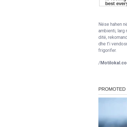
Nëse hahen në 
ambienti, larg
ditë, rekomand
dhe t'i vendos
frigorifer.
/
Motilokal.c