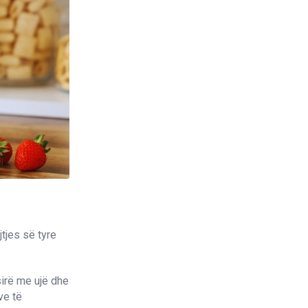
jtjes së tyre
sirë me ujë dhe
ve të