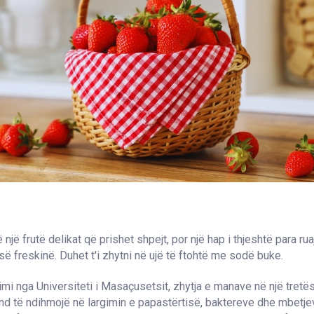
një frutë delikat që prishet shpejt, por një hap i thjeshtë para rua
së freskinë. Duhet t'i zhytni në ujë të ftohtë me sodë buke.
imi nga Universiteti i Masaçusetsit, zhytja e manave në një tretë
d të ndihmojë në largimin e papastërtisë, baktereve dhe mbetje