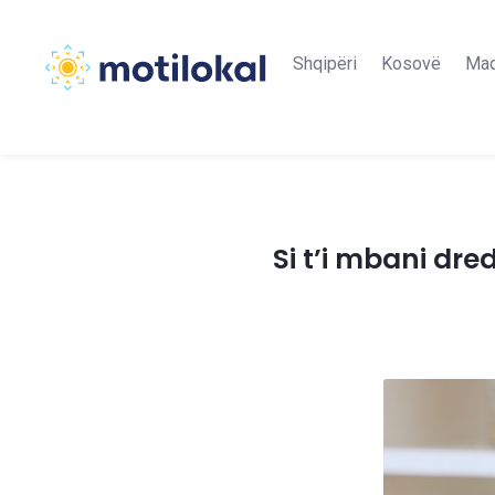
Shqipëri
Kosovë
Maq
Si t’i mbani dre