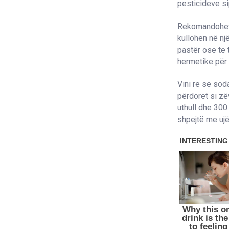
pesticideve si
Rekomandohet 
kullohen në nj
pastër ose të 
hermetike për
Vini re se sod
përdoret si zë
uthull dhe 300 
shpejtë me ujë