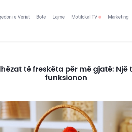
edoni e Veriut
Botë
Lajme
Motilokal TV
Marketing
dhëzat të freskëta për më gjatë: Një t
funksionon