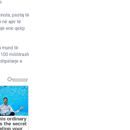
e.
uta, pastaj të
 në ajër të
një enë qelqi
a mund të
100 mililitrash
 shpëlarje e