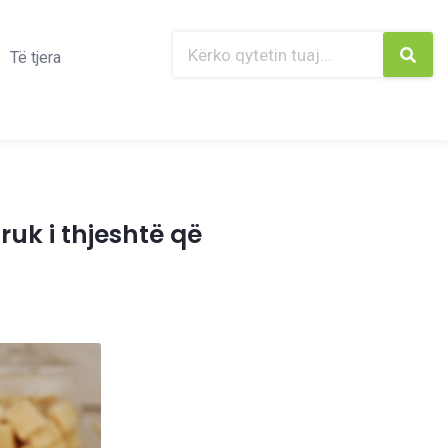
Të tjera
ruk i thjeshtë që