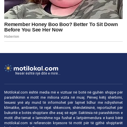
Nesër është një ditë e mirë...
Motilokal.com është media më e vizituar në botë në gjuhën shqipe për
parashikimin e motit me miliona vizita në muaj. Përveç këtij shërbimi,
lexuesi ynë aty mund të informohet për lajmet lidhur me ndryshimet
klimatike, ambientin, të rejat shkencore, shëndetësinë, reportazhet për
bukuritë e botës shqiptare dhe asaj së egër. Saktësia në parashikimin e
motit dhe temat e larmishme nga fushat e lartpërmendura e kanë bërë
motilokal.com
si referencën kryesore të motit për të gjithë shqiptarët