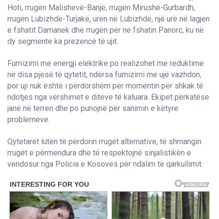
Hoti, rrugën Malishevë-Banjë, rrugën Mirushë-Gurbardh,
rrugën Lubizhdë-Turjakë, urën në Lubizhdë, një urë në lagjen
e fshatit Damanek dhe rrugën për në fshatin Panorc, ku në
dy segmente ka prezencë të ujit.
Furnizimi me energji elektrike po realizohet me reduktime
në disa pjesë të qytetit, ndërsa furnizimi me ujë vazhdon,
por uji nuk është i përdorshëm për momentin për shkak të
ndotjes nga vërshimet e ditëve të kaluara. Ekipet përkatëse
janë në terren dhe po punojnë për sanimin e këtyre
problemeve.
Qytetarët lutën të përdorin rrugët alternative, të shmangin
rrugët e përmendura dhe të respektojnë sinjalistikën e
vendosur nga Policia e Kosovës për ndalim të qarkullimit.