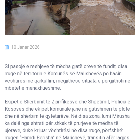
10 Janar 2026
Si pasojë e reshjeve të mëdha gjatë orëve të fundit, disa
rrugë në territorin e Komunës së Malishevës po hasin
vështirësi në qarkullim, megjithëse situata e përgjithshme
mbetet e menaxhueshme.
Ekipet e Shërbimit të Zjarrfikësve dhe Shpëtimit, Policia e
Kosovës dhe ekipet komunale janë në gatishmëri të plotë
dhe në shërbim të qytetarëve. Në disa zona, lumi Mirusha
ka dalë nga shtrati për shkak të prurjeve të mëdha të
ujërave, duke krijuar vështirësi në disa rrugë, përfshirë:
rrugën “Hamdi Berisha” në Malishevë, transitin afër lagjes