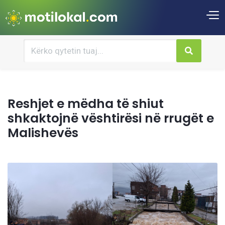
Reshjet e mëdha të shiut
shkaktojnë vështirësi në rrugët e
Malishevës