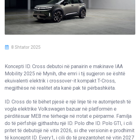
8 Shtator 2025
Koncepti ID. Cross debutoi në panairin e makinave IAA
Mobility 2025 në Mynih, dhe emri i tij sugjeron se është
ekuivalenti elektrik i crossover-it kompakt T-Cross,
megjithëse në realitet ata kanë pak të përbashkëta.
ID. Cross do të bëhet pjesë e një linje të re automjetesh të
vogla elektrike Volkswagen bazuar në platformën e
përditësuar MEB me tërheqje në rrotat e përparme. Familja
do të përfshijë gjithashtu një ID. Polo dhe ID. Polo GTI, i cili
pritet të debutojë në vitin 2026, si dhe versionin e prodhimit
të konceptit ID. Every1, i cili do të prezantohet në vitin 2027