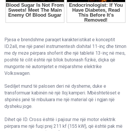
Pjesa e brendshme paraqet karakteristikat e konceptit
ID.2all, me një panel instrumentesh dixhital 11-inç dhe timon
me dy rreze përpara shoferit dhe një tabletë 13-inç në mes,
poshtë të cilit është një bllok butonash fizikë, diçka që
mungonte në automjetet e mëparshme elektrike
Volkswagen.
Sediljet mund të palosen deri në dysheme, duke e
transformuar kabinën në një lloj kamperi. Mbështetëset e
shpinës janë të mbuluara me një material që i ngjan një
dysheku joge.
Dihet që ID. Cross është i pajisur me një motor elektrik
përpara me një fuqi prej 211 kf (155 kW), që është pak më