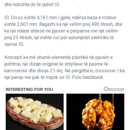
dhe ndoshta do të quhet ID.
ID. Cross është 4,161 mm i gjatë, ndërsa baza e rrotave
është 2,601 mm. Bagazhi ka një vëllim prej 490 litrash, dhe
ka një ndarje shtesë në pjesën e përparme me një vëllim
prej 25 litrash, që është risi për automjetet elektrike të
serisë ID.
Koncepti ka më shumë elementë plastikë në pjesën e
jashtme, një dizajn origjinal të shtyllave të pasme të
karrocerisë dhe disqe 21-inç. Në përgjithësi, crossover-i ka
një pamje më pak të rreptë se ID. Polo hatchback.