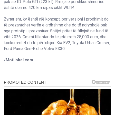
pak se ID. Polo GTI (223 kf). Rrezja e përshkueshmërisë
është deri në 420 km sipas ciklit WLTP.
Zyrtarisht, ky është një koncept, por versioni i prodhimit do
të prezantohet verën e ardhshme dhe do të ndryshojë pak
nga prototipi i prezantuar. Shitjet pritet të fillojnë në fund të
vitit 2026. Çmimi fillestar do të jetë rreth 28,000 euro, dhe
konkurrentët do të përfshijnë Kia EV2, Toyota Urban Cruiser,
Ford Puma Gen-E dhe Volvo EX30.
/
Motilokal.com