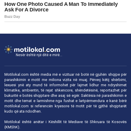
Nesër është një ditë e mirë...
Motilokal.com është media më e vizituar në botë në gjuhën shqipe për
parashikimin e motit me miliona vizita në muaj. Përveç këtij shërbimi,
lexuesi ynë aty mund të informohet për lajmet lidhur me ndryshimet
klimatike, ambientin, të rejat shkencore, shëndetësinë, reportazhet për
bukuritë e botës shqiptare dhe asaj së egër. Saktësia në parashikimin e
motit dhe temat e larmishme nga fushat e lartpërmendura e kanë bërë
motilokal.com
si referencën kryesore të motit për të gjithë shqiptarët
kudo që ata ndodhen.
Motilokal është anëtar i
Këshillit të Mediave të Shkruara të Kosovës
(KMShK).