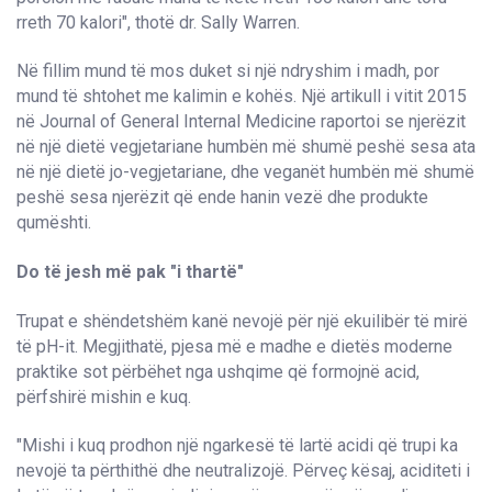
rreth 70 kalori", thotë dr. Sally Warren.
Në fillim mund të mos duket si një ndryshim i madh, por
mund të shtohet me kalimin e kohës. Një artikull i vitit 2015
në Journal of General Internal Medicine raportoi se njerëzit
në një dietë vegjetariane humbën më shumë peshë sesa ata
në një dietë jo-vegjetariane, dhe veganët humbën më shumë
peshë sesa njerëzit që ende hanin vezë dhe produkte
qumështi.
Do të jesh më pak "i thartë"
Trupat e shëndetshëm kanë nevojë për një ekuilibër të mirë
të pH-it. Megjithatë, pjesa më e madhe e dietës moderne
praktike sot përbëhet nga ushqime që formojnë acid,
përfshirë mishin e kuq.
"Mishi i kuq prodhon një ngarkesë të lartë acidi që trupi ka
nevojë ta përthithë dhe neutralizojë. Përveç kësaj, aciditeti i