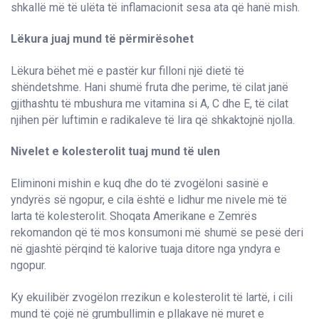
shkallë më të ulëta të inflamacionit sesa ata që hanë mish.
Lëkura juaj mund të përmirësohet
Lëkura bëhet më e pastër kur filloni një dietë të
shëndetshme. Hani shumë fruta dhe perime, të cilat janë
gjithashtu të mbushura me vitamina si A, C dhe E, të cilat
njihen për luftimin e radikaleve të lira që shkaktojnë njolla.
Nivelet e kolesterolit tuaj mund të ulen
Eliminoni mishin e kuq dhe do të zvogëloni sasinë e
yndyrës së ngopur, e cila është e lidhur me nivele më të
larta të kolesterolit. Shoqata Amerikane e Zemrës
rekomandon që të mos konsumoni më shumë se pesë deri
në gjashtë përqind të kalorive tuaja ditore nga yndyra e
ngopur.
Ky ekuilibër zvogëlon rrezikun e kolesterolit të lartë, i cili
mund të çojë në grumbullimin e pllakave në muret e