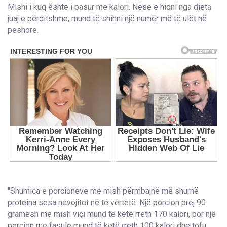
Mishi i kuq është i pasur me kalori. Nëse e hiqni nga dieta
juaj e përditshme, mund të shihni një numër më të ulët në
peshore.
"Shumica e porcioneve me mish përmbajnë më shumë
proteina sesa nevojitet në të vërtetë. Një porcion prej 90
gramësh me mish viçi mund të ketë rreth 170 kalori, por një
porcion me fasule mund të ketë rreth 100 kalori dhe tofu