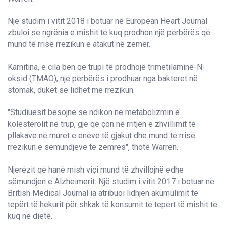
Një studim i vitit 2018 i botuar në European Heart Journal
zbuloi se ngrënia e mishit të kuq prodhon një përbërës që
mund të rrisë rrezikun e atakut në zemër.
Karnitina, e cila bën që trupi të prodhojë trimetilaminë-N-
oksid (TMAO), një përbërës i prodhuar nga bakteret në
stomak, duket se lidhet me rrezikun.
"Studiuesit besojnë se ndikon në metabolizmin e
kolesterolit në trup, gjë që çon në rritjen e zhvillimit të
pllakave në muret e enëve të gjakut dhe mund të rrisë
rrezikun e sëmundjeve të zemrës", thotë Warren.
Njerëzit që hanë mish viçi mund të zhvillojnë edhe
sëmundjen e Alzheimerit. Një studim i vitit 2017 i botuar në
British Medical Journal ia atribuoi lidhjen akumulimit të
tepërt të hekurit për shkak të konsumit të tepërt të mishit të
kuq në dietë.