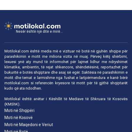
Nesër është një ditë e mirë...
Motilokal.com është media më e vizituar në botë në gjuhën shqipe për
parashikimin e motit me miliona vizita në muaj. Përveç këtij shërbimi,
lexuesi ynë aty mund të informohet për lajmet lidhur me ndryshimet
klimatike, ambientin, të rejat shkencore, shëndetësinë, reportazhet për
bukuritë e botës shqiptare dhe asaj së egër. Saktësia në parashikimin e
motit dhe temat e larmishme nga fushat e lartpërmendura e kanë bërë
motilokal.com
si referencën kryesore të motit për të gjithë shqiptarët
kudo që ata ndodhen.
Motilokal është anëtar i
Këshillit të Mediave të Shkruara të Kosovës
(KMShK).
Moti në Shqipëri
Moti në Kosovë
Moti në Maqedoni e Veriut
Moti në Botë