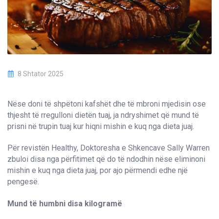
8 Shtator 2025
Nëse doni të shpëtoni kafshët dhe të mbroni mjedisin ose
thjesht të rregulloni dietën tuaj, ja ndryshimet që mund të
prisni në trupin tuaj kur hiqni mishin e kuq nga dieta juaj.
Për revistën Healthy, Doktoresha e Shkencave Sally Warren
zbuloi disa nga përfitimet që do të ndodhin nëse eliminoni
mishin e kuq nga dieta juaj, por ajo përmendi edhe një
pengesë.
Mund të humbni disa kilogramë