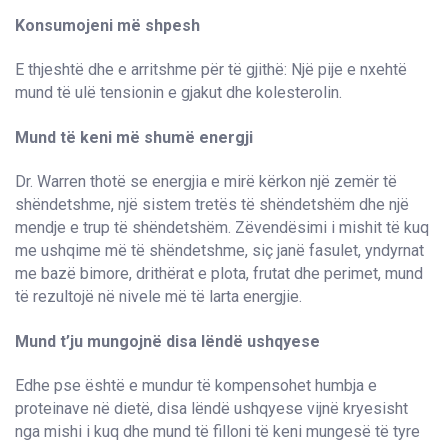
Konsumojeni më shpesh
E thjeshtë dhe e arritshme për të gjithë: Një pije e nxehtë
mund të ulë tensionin e gjakut dhe kolesterolin.
Mund të keni më shumë energji
Dr. Warren thotë se energjia e mirë kërkon një zemër të
shëndetshme, një sistem tretës të shëndetshëm dhe një
mendje e trup të shëndetshëm. Zëvendësimi i mishit të kuq
me ushqime më të shëndetshme, siç janë fasulet, yndyrnat
me bazë bimore, drithërat e plota, frutat dhe perimet, mund
të rezultojë në nivele më të larta energjie.
Mund t’ju mungojnë disa lëndë ushqyese
Edhe pse është e mundur të kompensohet humbja e
proteinave në dietë, disa lëndë ushqyese vijnë kryesisht
nga mishi i kuq dhe mund të filloni të keni mungesë të tyre