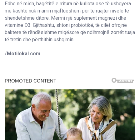
Edhe në mish, bagëtitë e rritura në kullota ose të ushqyera
me kashtë nuk marrin mjaftueshëm për të ruajtur nivele të
shëndetshme ditore. Merrni një suplement magnezi dhe
vitamine D3. Gjithashtu, shtoni probiotikë, të cilët ofrojnë
baktere të rëndësishme miqësore që ndihmojnë zorrët tuaja
të tretin dhe përthithin ushqimin.
/
Motilokal.com