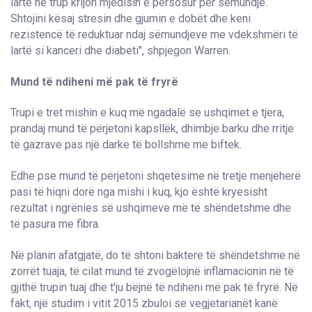
lartë në trup krijon mjedisin e përsosur për sëmundje.
Shtojini kësaj stresin dhe gjumin e dobët dhe keni
rezistencë të reduktuar ndaj sëmundjeve me vdekshmëri të
lartë si kanceri dhe diabeti", shpjegon Warren.
Mund të ndiheni më pak të fryrë
Trupi e tret mishin e kuq më ngadalë se ushqimet e tjera,
prandaj mund të përjetoni kapsllëk, dhimbje barku dhe rritje
të gazrave pas një darke të bollshme me biftek.
Edhe pse mund të përjetoni shqetësime në tretje menjëherë
pasi të hiqni dorë nga mishi i kuq, kjo është kryesisht
rezultat i ngrënies së ushqimeve më të shëndetshme dhe
të pasura me fibra.
Në planin afatgjatë, do të shtoni baktere të shëndetshme në
zorrët tuaja, të cilat mund të zvogëlojnë inflamacionin në të
gjithë trupin tuaj dhe t'ju bëjnë të ndiheni më pak të fryrë. Në
fakt, një studim i vitit 2015 zbuloi se vegjetarianët kanë