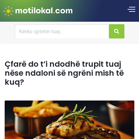
Çfarë do t’i ndodhë trupit tuaj
nëse ndaloni së ngrëni mish të
kuq?