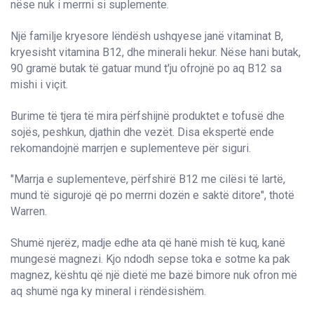
nëse nuk i merrni si suplemente.
Një familje kryesore lëndësh ushqyese janë vitaminat B,
kryesisht vitamina B12, dhe minerali hekur. Nëse hani butak,
90 gramë butak të gatuar mund t'ju ofrojnë po aq B12 sa
mishi i viçit.
Burime të tjera të mira përfshijnë produktet e tofusë dhe
sojës, peshkun, djathin dhe vezët. Disa ekspertë ende
rekomandojnë marrjen e suplementeve për siguri.
"Marrja e suplementeve, përfshirë B12 me cilësi të lartë,
mund të sigurojë që po merrni dozën e saktë ditore", thotë
Warren.
Shumë njerëz, madje edhe ata që hanë mish të kuq, kanë
mungesë magnezi. Kjo ndodh sepse toka e sotme ka pak
magnez, kështu që një dietë me bazë bimore nuk ofron më
aq shumë nga ky mineral i rëndësishëm.