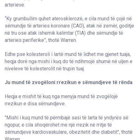
arterieve.
“Ky grumbullim quhet aterosklerozë, e cila mund të çojë në
sëmundje të arteries koronare (CAD), atak në zemër, goditje
në tru ose atak ishemik kalimtar (TIA) dhe sëmundje të
arteries periferike”, thotë Warren.
Edhe pse kolesteroli i lartë mund të lidhet me gjenet tuaja,
heqja dorë nga mishi i kuq do të ndihmojë shumë në uljen e
niveleve të kolesterolit në trupin tuaj.
Ju mund të zvogëloni rrezikun e sëmundjeve të rënda
Heqja e mishit të kuq nga menyja mund të zvogëlojë
rrezikun e disa sëmundjeve.
"Mishi i kuq mund të përmbajë sasi të larta të yndyrës së
ngopur, e cila shoqërohet me një rrezik në rritje të
sëmundjeve kardiovaskulare, obezitetit dhe diabetit", thotë
Warren.