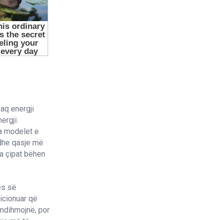
aq energji
ergji.
a modelet e
 dhe qasje më
sa çipat bëhen
ës së
dicionuar që
 ndihmojnë, por