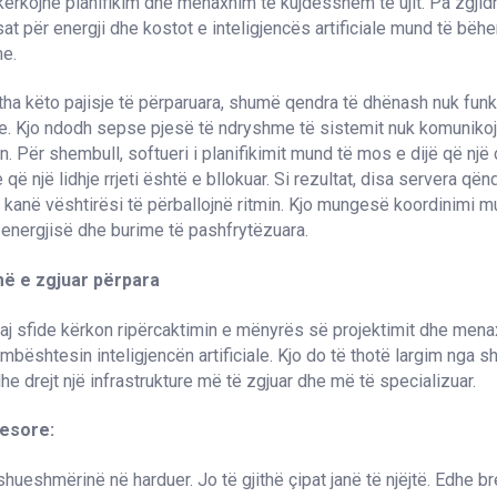
 kërkojnë planifikim dhe menaxhim të kujdesshëm të ujit. Pa zgjid
sat për energji dhe kostot e inteligjencës artificiale mund të bëhe
e.
tha këto pajisje të përparuara, shumë qendra të dhënash nuk fun
e. Kjo ndodh sepse pjesë të ndryshme të sistemit nuk komuniko
n. Për shembull, softueri i planifikimit mund të mos e dijë që një 
ë një lidhje rrjeti është e bllokuar. Si rezultat, disa servera qën
ë kanë vështirësi të përballojnë ritmin. Kjo mungesë koordinimi m
energjisë dhe burime të pashfrytëzuara.
ë e zgjuar përpara
aj sfide kërkon ripërcaktimin e mënyrës së projektimit dhe mena
bështesin inteligjencën artificiale. Kjo do të thotë largim nga s
he drejt një infrastrukture më të zgjuar dhe më të specializuar.
yesore:
hueshmërinë në harduer. Jo të gjithë çipat janë të njëjtë. Edhe br