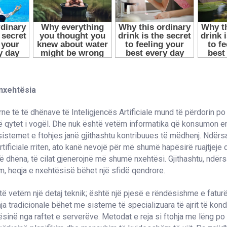
 nxehtësia
e të të dhënave të Inteligjencës Artificiale mund të përdorin po 
jë qytet i vogël. Dhe nuk është vetëm informatika që konsumon en
istemet e ftohjes janë gjithashtu kontribuues të mëdhenj. Ndërs
artificiale rriten, ato kanë nevojë për më shumë hapësirë ruajtjeje
të dhëna, të cilat gjenerojnë më shumë nxehtësi. Gjithashtu, ndër
, heqja e nxehtësisë bëhet një sfidë qendrore.
të vetëm një detaj teknik; është një pjesë e rëndësishme e fatur
hja tradicionale bëhet me sisteme të specializuara të ajrit të kon
ësinë nga raftet e serverëve. Metodat e reja si ftohja me lëng po