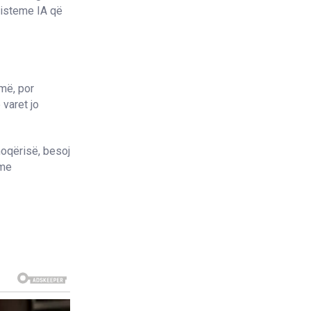
 sisteme IA që
më, por
 varet jo
shoqërisë, besoj
 me