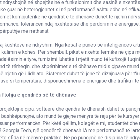
at ndryshojnë në shpejtësinë e funksionimit dhe sasinë e nxeht
duke çuar në heterogjenitet si në performancë ashtu edhe në efikas
temet kompjuterike në qendrat e të dhënave duhet të njohin ndry
ormancë, tolerancën ndaj nxehtësisë dhe përdorimin e energjisë,
përputhje me rrethanat.
aj kushteve në ndryshim. Ngarkesat e punës së inteligjencës arti
kalimin e kohës. Për shembull, pikat e nxehta termike në çipa m
dalësimin e tyre, furnizimi luhatës i rrjetit mund të kufizojë fuq
d të tërheqin, dhe shpërthimet e të dhënave midis çipave mund t
rrjetin që i lidh ato. Sistemet duhet të jenë të dizajnuara për t'iu
rave si temperatura, disponueshmëria e energjisë dhe trafiku i t
n ftohja e qendrës së të dhënave
 projektojnë çipa, softuerë dhe qendra të dhënash duhet të punoj
 bashkëpunojnë, ato mund të gjejnë mënyra të reja për të kursyer
suar performancën. Për këtë qëllim, kolegët e mi, studentët dhe 
Georgia Tech, një qendër të dhënash IA me performancë të lartë
to sfida në mënyrë praktike. Ne po punojmë në disiplina të ndr