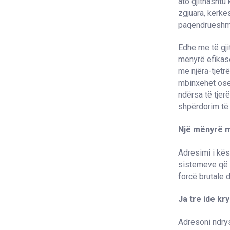
ato gjithashtu
zgjuara, kërke
paqëndrueshm
Edhe me të gji
mënyrë efikas
me njëra-tjetrë
mbinxehet ose q
ndërsa të tjer
shpërdorim të 
Një mënyrë m
Adresimi i kës
sistemeve që m
forcë brutale d
Ja tre ide kr
Adresoni ndrys