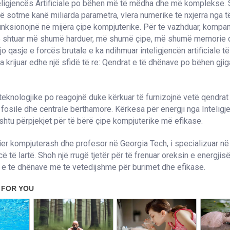
eligjencës Artificiale po bëhen më të mëdha dhe më komplekse.
të sotme kanë miliarda parametra, vlera numerike të nxjerra nga t
funksionojnë në mijëra çipe kompjuterike. Për të vazhduar, kompan
ke shtuar më shumë harduer, më shumë çipe, më shumë memorie d
o qasje e forcës brutale e ka ndihmuar inteligjencën artificiale t
a krijuar edhe një sfidë të re: Qendrat e të dhënave po bëhen gjig
eknologjike po reagojnë duke kërkuar të furnizojnë vetë qendrat
fosile dhe centrale bërthamore. Kërkesa për energji nga Inteligjen
hashtu përpjekjet për të bërë çipe kompjuterike më efikase.
ier kompjuterash dhe profesor në Georgia Tech, i specializuar në
të lartë. Shoh një rrugë tjetër për të frenuar oreksin e energjisë
 e të dhënave më të vetëdijshme për burimet dhe efikase.