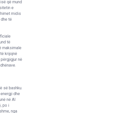
ësisë që mund
itetin e
shimet midis
 dhe të
ficiale
und të
inë maksimale
ë krijojnë
 përgjigjur në
ë dhënave.
në së bashku.
 energji dhe
unë në AI
, po i
yshme, nga