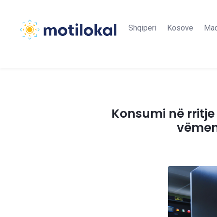
Shqipëri
Kosovë
Maq
Konsumi në rritje 
vëmend