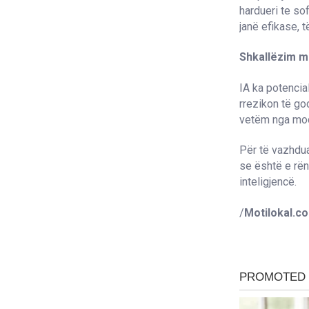
hardueri te so
janë efikase,
Shkallëzim m
IA ka potencia
rrezikon të go
vetëm nga mode
Për të vazhduar
se është e rë
inteligjencë.
/
Motilokal.c