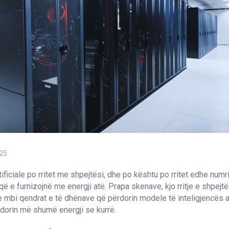
025
tificiale po rritet me shpejtësi, dhe po kështu po rritet edhe numri
ë e furnizojnë me energji atë. Prapa skenave, kjo rritje e shpejtë
 mbi qendrat e të dhënave që përdorin modele të inteligjencës art
dorin më shumë energji se kurrë.