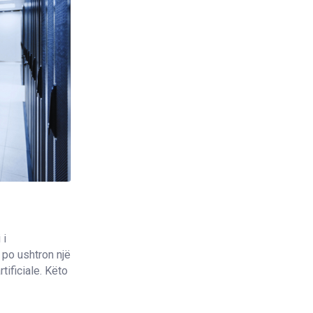
 i
 po ushtron një
ificiale. Këto