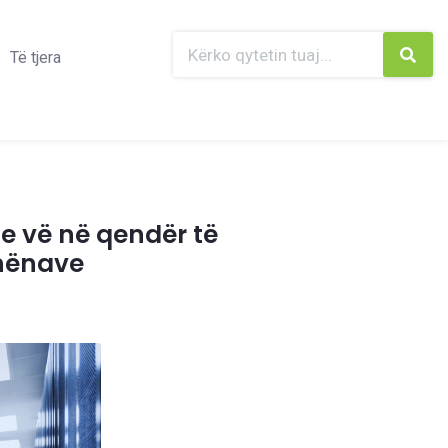
Të tjera
ale vë në qendër të
dhënave