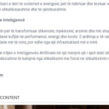
ftueri e deri te sistemet e energjisë, për të ndërtuar dhe testuar
 të shkallëzueshme dhe të qëndrueshme.
e inteligjencë
lin për të transformuar shkencën, mjekësinë, arsimin dhe më shu
dasë kufijtë në performancë, energji dhe kosto. E ardhmja e IA-së
le më të mira, por edhe nga një infrastrukturë më e mirë.
 rritjen e Inteligjencës Artificiale në një mënyrë që i sjell dobi 
ndësishme të kalojmë nga shkallëzimi me forcë në shkallëzimin
om