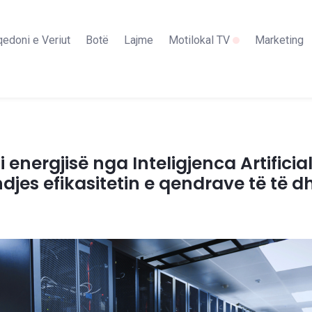
edoni e Veriut
Botë
Lajme
Motilokal TV
Marketing
i energjisë nga Inteligjenca Artifici
jes efikasitetin e qendrave të të 