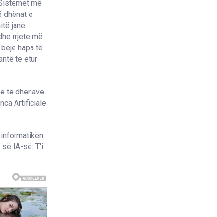
 Sistemet më
ë dhënat e
itë janë
he rrjete më
ë bëjë hapa të
antë të etur
 e të dhënave
ca Artificiale
 informatikën
 së IA-së: T'i