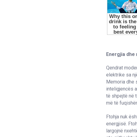
Energjia dhe
Qendrat modern
elektrike sa n
Memoria dhe s
inteligjencës 
të shpejtë në 
më të fuqishëm
Ftohja nuk ësh
energjisë. Fto
largojnë nxeht