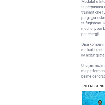
Modelet e Int
të përparuara 
trajnimit dhe 
përgjigjur du
të fuqishme. Kj
mëdhenj, por k
për energji.
Disa kompani t
me karburante 
ka nxitur gjit
Unë jam inxhin
me performancë 
bëjmë qendrat