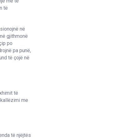
hje më të
n të
ksionojnë në
jnë gjithmonë
çip po
drojnë pa punë,
und të çojë në
xhimit të
hkallëzimi me
enda të njëjtës