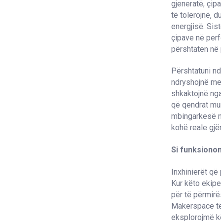
gjeneratë, çip
të tolerojnë, 
energjisë. Sis
çipave në perf
përshtaten në 
Përshtatuni nd
ndryshojnë me 
shkaktojnë nga
që qendrat mun
mbingarkesë në 
kohë reale gjë
Si funksiono
Inxhinierët që
Kur këto ekipe
për të përmirë
Makerspace të 
eksplorojmë kë