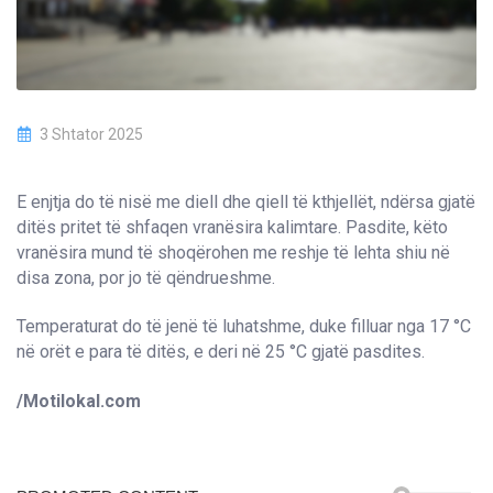
3 Shtator 2025
E enjtja do të nisë me diell dhe qiell të kthjellët, ndërsa gjatë
ditës pritet të shfaqen vranësira kalimtare. Pasdite, këto
vranësira mund të shoqërohen me reshje të lehta shiu në
disa zona, por jo të qëndrueshme.
Temperaturat do të jenë të luhatshme, duke filluar nga 17 °C
në orët e para të ditës, e deri në 25 °C gjatë pasdites.
/Motilokal.com