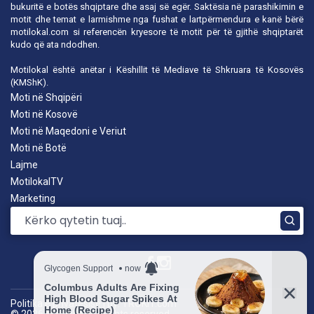
bukuritë e botës shqiptare dhe asaj së egër. Saktësia në parashikimin e
motit dhe temat e larmishme nga fushat e lartpërmendura e kanë bërë
motilokal.com
si referencën kryesore të motit për të gjithë shqiptarët
kudo që ata ndodhen.
Motilokal është anëtar i
Këshillit të Mediave të Shkruara të Kosovës
(KMShK).
Moti në Shqipëri
Moti në Kosovë
Moti në Maqedoni e Veriut
Moti në Botë
Lajme
MotilokalTV
Marketing
Politika e privatësisë
|
by: TROKIT.com
© 2026 Motilokal. All rights reserved