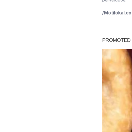
/Motilokal.c