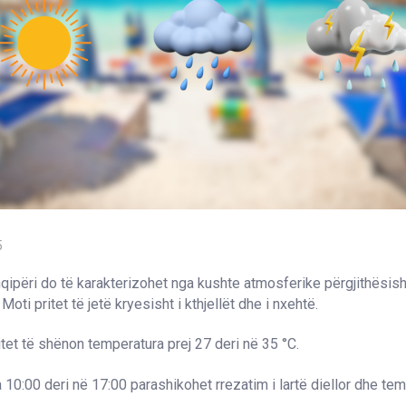
5
qipëri do të karakterizohet nga kushte atmosferike përgjithësish
ti pritet të jetë kryesisht i kthjellët dhe i nxehtë.
tet të shënon temperatura prej 27 deri në 35 °C.
 10:00 deri në 17:00 parashikohet rrezatim i lartë diellor dhe te