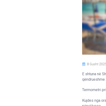
8 Gusht 202
E shtuna në Sh
qëndrueshme. Mo
Termometri pri
Kujdes nga ora
përvëluese.