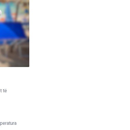
t të
mperatura