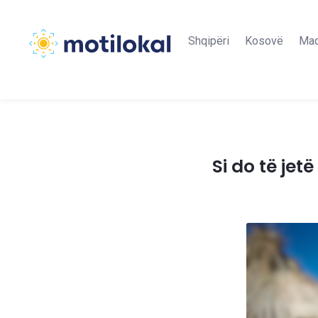
Shqipëri
Kosovë
Maq
Si do të je