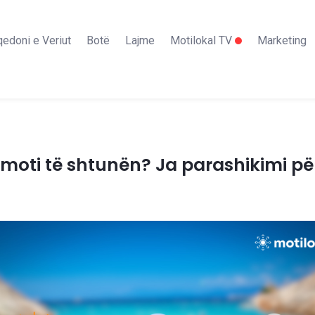
edoni e Veriut
Botë
Lajme
Motilokal TV
Marketing
të moti të shtunën? Ja parashikimi pë