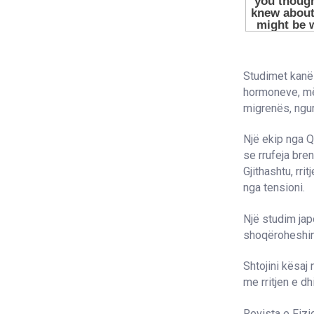
Studimet kanë
hormoneve, më
migrenës, ngur
Një ekip nga Q
se rrufeja bre
Gjithashtu, rr
nga tensioni.
Një studim japo
shoqëroheshin 
Shtojini kësaj
me rritjen e d
Revista e Fizi