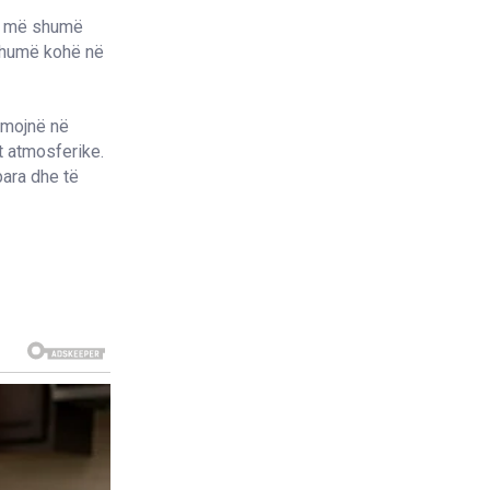
ni më shumë
 shumë kohë në
ihmojnë në
t atmosferike.
para dhe të