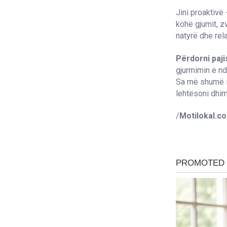
Jini proaktivë
kohë gjumit, 
natyrë dhe rel
Përdorni paji
gjurmimin e nd
Sa më shumë in
lehtësoni dhi
/
Motilokal.c