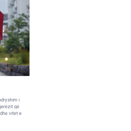
ndryshim i
Njerëzit që
dhe vitet e