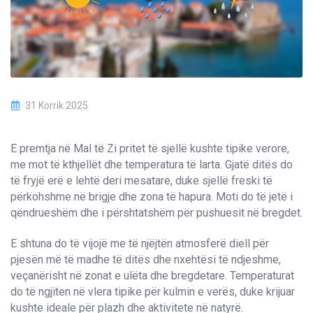
31 Korrik 2025
E premtja në Mal të Zi pritet të sjellë kushte tipike verore,
me mot të kthjellët dhe temperatura të larta. Gjatë ditës do
të fryjë erë e lehtë deri mesatare, duke sjellë freski të
përkohshme në brigje dhe zona të hapura. Moti do të jetë i
qëndrueshëm dhe i përshtatshëm për pushuesit në bregdet.
E shtuna do të vijojë me të njëjtën atmosferë diell për
pjesën më të madhe të ditës dhe nxehtësi të ndjeshme,
veçanërisht në zonat e ulëta dhe bregdetare. Temperaturat
do të ngjiten në vlera tipike për kulmin e verës, duke krijuar
kushte ideale për plazh dhe aktivitete në natyrë.