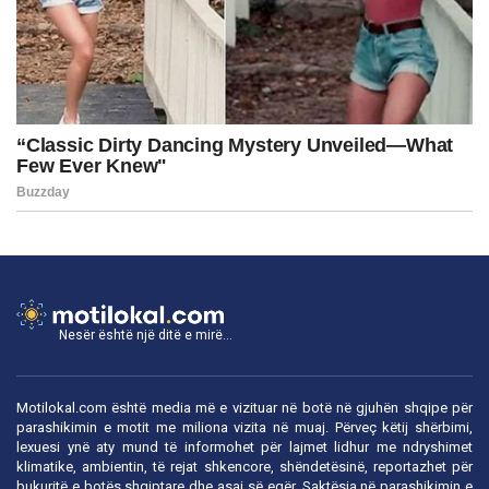
Nesër është një ditë e mirë...
Motilokal.com është media më e vizituar në botë në gjuhën shqipe për
parashikimin e motit me miliona vizita në muaj. Përveç këtij shërbimi,
lexuesi ynë aty mund të informohet për lajmet lidhur me ndryshimet
klimatike, ambientin, të rejat shkencore, shëndetësinë, reportazhet për
bukuritë e botës shqiptare dhe asaj së egër. Saktësia në parashikimin e