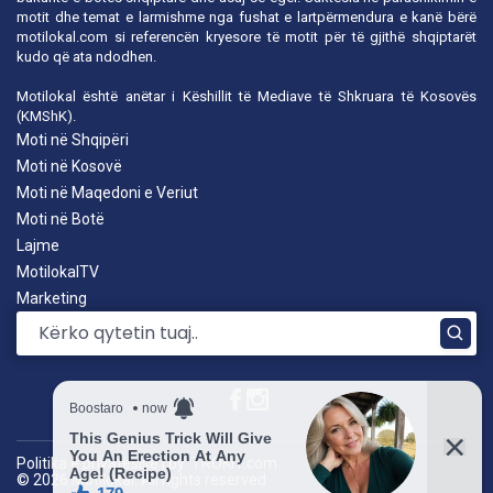
motit dhe temat e larmishme nga fushat e lartpërmendura e kanë bërë
motilokal.com
si referencën kryesore të motit për të gjithë shqiptarët
kudo që ata ndodhen.
Motilokal është anëtar i
Këshillit të Mediave të Shkruara të Kosovës
(KMShK).
Moti në Shqipëri
Moti në Kosovë
Moti në Maqedoni e Veriut
Moti në Botë
Lajme
MotilokalTV
Marketing
Politika e privatësisë
|
by: TROKIT.com
© 2026 Motilokal. All rights reserved