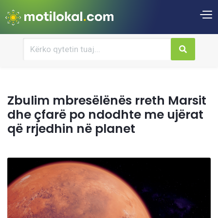
Zbulim mbresëlënës rreth Marsit
dhe çfarë po ndodhte me ujërat
që rrjedhin në planet