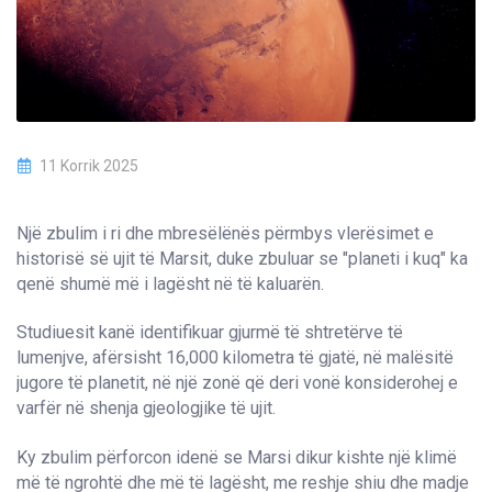
11 Korrik 2025
Një zbulim i ri dhe mbresëlënës përmbys vlerësimet e
historisë së ujit të Marsit, duke zbuluar se "planeti i kuq" ka
qenë shumë më i lagësht në të kaluarën.
Studiuesit kanë identifikuar gjurmë të shtretërve të
lumenjve, afërsisht 16,000 kilometra të gjatë, në malësitë
jugore të planetit, në një zonë që deri vonë konsiderohej e
varfër në shenja gjeologjike të ujit.
Ky zbulim përforcon idenë se Marsi dikur kishte një klimë
më të ngrohtë dhe më të lagësht, me reshje shiu dhe madje