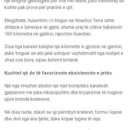
një enigmë gjeologjike për vite me radhë, pasi mendohej se
kishte pak prova për praninë e ujit.
Megjithatë, hulumtimi i ri tregon se Noachis Terra ishte
shtëpia e lumenjve të gjerë, shumë prej të cilëve tejkalonin
160 kilometra në gjatësi, raporton Guardian.
Disa nga kanalet kalojnë një kilometër e gjysmë në gjerësi,
duke treguar se ato janë ushqyer vazhdimisht nga reshjet e
shiut ose bora, sipas botimit britanik.
Kushtet që do të favorizonin ekzistencën e jetës
Një nga imazhet zbulon një rrjet kompleks kanalesh
gjarpërore me pika mbipopullimi dhe kryqëzime të rrugëve
ujore brenda kratereve.
Në disa raste, duket se uji përmbyti krateret, formoi liqene
dhe doli nga ana tjetër, duke krijuar lugina të reja.