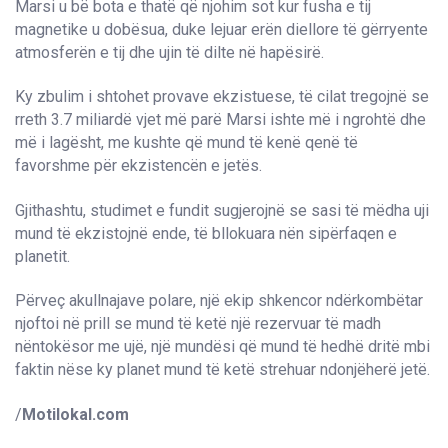
Marsi u bë bota e thatë që njohim sot kur fusha e tij
magnetike u dobësua, duke lejuar erën diellore të gërryente
atmosferën e tij dhe ujin të dilte në hapësirë.
Ky zbulim i shtohet provave ekzistuese, të cilat tregojnë se
rreth 3.7 miliardë vjet më parë Marsi ishte më i ngrohtë dhe
më i lagësht, me kushte që mund të kenë qenë të
favorshme për ekzistencën e jetës.
Gjithashtu, studimet e fundit sugjerojnë se sasi të mëdha uji
mund të ekzistojnë ende, të bllokuara nën sipërfaqen e
planetit.
Përveç akullnajave polare, një ekip shkencor ndërkombëtar
njoftoi në prill se mund të ketë një rezervuar të madh
nëntokësor me ujë, një mundësi që mund të hedhë dritë mbi
faktin nëse ky planet mund të ketë strehuar ndonjëherë jetë.
/
Motilokal.com