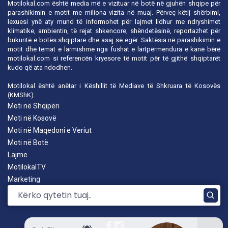
Motilokal.com është media më e vizituar në botë në gjuhën shqipe për
parashikimin e motit me miliona vizita në muaj. Përveç këtij shërbimi,
lexuesi ynë aty mund të informohet për lajmet lidhur me ndryshimet
klimatike, ambientin, të rejat shkencore, shëndetësinë, reportazhet për
bukuritë e botës shqiptare dhe asaj së egër. Saktësia në parashikimin e
motit dhe temat e larmishme nga fushat e lartpërmendura e kanë bërë
motilokal.com
si referencën kryesore të motit për të gjithë shqiptarët
kudo që ata ndodhen.
Motilokal është anëtar i
Këshillit të Mediave të Shkruara të Kosovës
(KMShK).
Moti në Shqipëri
Moti në Kosovë
Moti në Maqedoni e Veriut
Moti në Botë
Lajme
MotilokalTV
Marketing