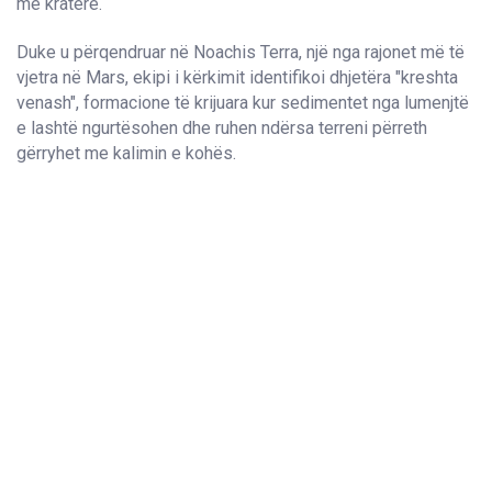
me kratere.
Duke u përqendruar në Noachis Terra, një nga rajonet më të
vjetra në Mars, ekipi i kërkimit identifikoi dhjetëra "kreshta
venash", formacione të krijuara kur sedimentet nga lumenjtë
e lashtë ngurtësohen dhe ruhen ndërsa terreni përreth
gërryhet me kalimin e kohës.