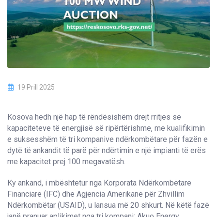
19 Prill 2025
Kosova hedh një hap të rëndësishëm drejt rritjes së
kapaciteteve të energjisë së ripërtërishme, me kualifikimin
e suksesshëm të tri kompanive ndërkombëtare për fazën e
dytë të ankandit të parë për ndërtimin e një impianti të erës
me kapacitet prej 100 megavatësh.
Ky ankand, i mbështetur nga Korporata Ndërkombëtare
Financiare (IFC) dhe Agjencia Amerikane për Zhvillim
Ndërkombëtar (USAID), u lansua më 20 shkurt. Në këtë fazë
janë pranuar aplikimet nga tri kompani: Akuo Energy