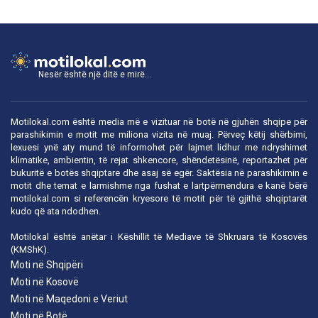
Nesër është një ditë e mirë...
Motilokal.com është media më e vizituar në botë në gjuhën shqipe për
parashikimin e motit me miliona vizita në muaj. Përveç këtij shërbimi,
lexuesi ynë aty mund të informohet për lajmet lidhur me ndryshimet
klimatike, ambientin, të rejat shkencore, shëndetësinë, reportazhet për
bukuritë e botës shqiptare dhe asaj së egër. Saktësia në parashikimin e
motit dhe temat e larmishme nga fushat e lartpërmendura e kanë bërë
motilokal.com
si referencën kryesore të motit për të gjithë shqiptarët
kudo që ata ndodhen.
Motilokal është anëtar i
Këshillit të Mediave të Shkruara të Kosovës
(KMShK).
Moti në Shqipëri
Moti në Kosovë
Moti në Maqedoni e Veriut
Moti në Botë