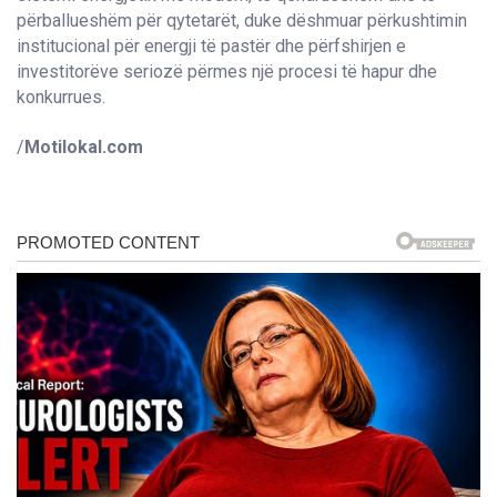
përballueshëm për qytetarët, duke dëshmuar përkushtimin
institucional për energji të pastër dhe përfshirjen e
investitorëve seriozë përmes një procesi të hapur dhe
konkurrues.
/
Motilokal.com