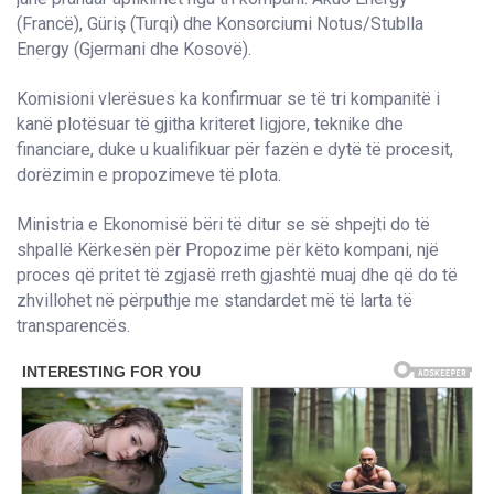
(Francë), Güriş (Turqi) dhe Konsorciumi Notus/Stublla
Energy (Gjermani dhe Kosovë).
Komisioni vlerësues ka konfirmuar se të tri kompanitë i
kanë plotësuar të gjitha kriteret ligjore, teknike dhe
financiare, duke u kualifikuar për fazën e dytë të procesit,
dorëzimin e propozimeve të plota.
Ministria e Ekonomisë bëri të ditur se së shpejti do të
shpallë Kërkesën për Propozime për këto kompani, një
proces që pritet të zgjasë rreth gjashtë muaj dhe që do të
zhvillohet në përputhje me standardet më të larta të
transparencës.