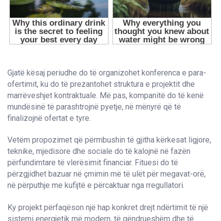
Gjatë kësaj periudhe do të organizohet konferenca e para-
ofertimit, ku do të prezantohet struktura e projektit dhe
marrëveshjet kontraktuale. Më pas, kompanitë do të kenë
mundësinë të parashtrojnë pyetje, në mënyrë që të
finalizojnë ofertat e tyre.
Vetëm propozimet që përmbushin të gjitha kërkesat ligjore,
teknike, mjedisore dhe sociale do të kalojnë në fazën
përfundimtare të vlerësimit financiar. Fituesi do të
përzgjidhet bazuar në çmimin më të ulët për megavat-orë,
në përputhje me kufijtë e përcaktuar nga rregullatori.
Ky projekt përfaqëson një hap konkret drejt ndërtimit të një
sistemi energjetik më modern, të qëndrueshëm dhe të