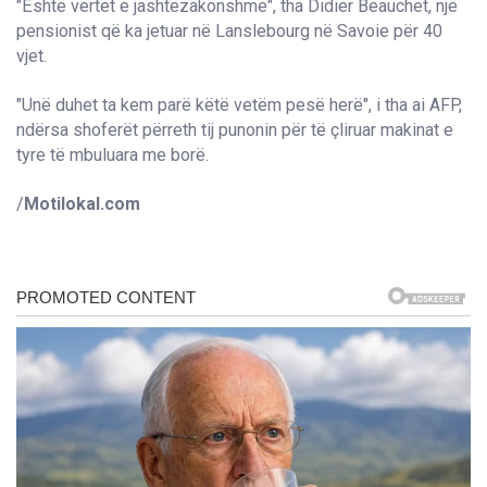
"Është vërtet e jashtëzakonshme", tha Didier Beauchet, një
pensionist që ka jetuar në Lanslebourg në Savoie për 40
vjet.
"Unë duhet ta kem parë këtë vetëm pesë herë", i tha ai AFP,
ndërsa shoferët përreth tij punonin për të çliruar makinat e
tyre të mbuluara me borë.
/
Motilokal.com