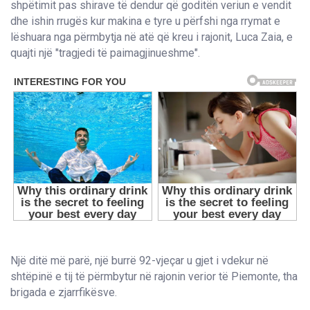
shpëtimit pas shirave të dendur që goditën veriun e vendit
dhe ishin rrugës kur makina e tyre u përfshi nga rrymat e
lëshuara nga përmbytja në atë që kreu i rajonit, Luca Zaia, e
quajti një "tragjedi të paimagjinueshme".
Një ditë më parë, një burrë 92-vjeçar u gjet i vdekur në
shtëpinë e tij të përmbytur në rajonin verior të Piemonte, tha
brigada e zjarrfikësve.