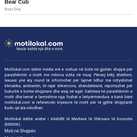
Nesër është një ditë e mirë...
Motilokal.com është media më e vizituar në botë në gjuhën shqipe për
parashikimin e motit me miliona vizita në muaj. Përveç këtij shërbimi,
lexuesi ynë aty mund të informohet për lajmet lidhur me ndryshimet
klimatike, ambientin, të rejat shkencore, shëndetësinë, reportazhet për
bukuritë e botës shqiptare dhe asaj së egër. Saktësia në parashikimin e
motit dhe temat e larmishme nga fushat e lartpërmendura e kanë bërë
motilokal.com
si referencën kryesore të motit për të gjithë shqiptarët
kudo që ata ndodhen.
Motilokal është anëtar i
Këshillit të Mediave të Shkruara të Kosovës
(KMShK).
Moti në Shqipëri