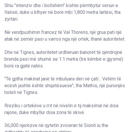
Shiu "intenziv dhe i bollshëm" kishte përmbytur veriun e
Italisë, duke u kthyer në borë mbi 1,800 metra lartësi, tha
zyrtari.
Në vendpushimin francez të Val Thorens, një grua pati një
atak në zemër pasi u varros nga një ortek, thanë autoritetet.
Dhe në Tignes, autoritetet urdhëruan banorët të qëndrojnë
brenda pasi më shumë se 1.1 metra (tre këmbë e gjysmë)
borë ra gjatë natës.
"Të gjitha makinat janë të mbuluara deri në çati... Vetëm të
ecësh jashtë është shqetësuese", tha Mathis, një punonjës
hoteli në Tignes.
Rreziku i ortekëve u rrit në nivelin e tij maksimal në disa
rajone, duke mbyllur disa zona të skive.
36,000 njerëzve në qytetin zviceran të Sionit iu tha