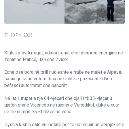
18 Prill 2025
Stuhia mbylli rrugët, ndaloi trenat dhe ndërpreu energjinë në
zonat në Francë, Itali dhe Zvicër.
Edhe pse bora në prill nuk është e rrallë në malet e Alpeve,
sasia që ra në vetëm disa orë ishte e pazakontë dhe i
befasoi autoritetet dhe banorët.
Në Itali, trupat e një 64-vjeçari dhe djali i tij 33-vjeçar u
gjetën pranë Viçencës në rajonin e Venedikut, duke e çuar
në tre numrin e viktimave në vend.
Dyshja kishin dalë vullnetarë për të ndihmuar në përpjekjet e