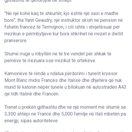
gjithashtu të qëndrojnë në shtëpi.
"Në një kohë kaq të shkurtër, kjo është një sasi e madhe
bore", tha Yann Geaudry, një instruktor skish në pension në
fshatin francez të Termignon, i cili ishte i shqetësuar për
rrezikun e përmbytjeve kur bora shkrihet në rrezet e diellit
pranverore.
Shumë rrugë u mbyllën në të tre vendet për shkak të
pemëve të rrëzuara ose rrezikut të ortekëve.
Kamionëve të rëndë u ndalua përdorimi i tunelit kryesor
Mont Blanc midis Francës dhe Italisë dhe dhjetëra që nuk
mund të kalonin nëpër tunele u bllokuan në autostradën A43
që lidh Italinë dhe Francën.
Trenat u prekën gjithashtu dhe në një moment më shumë se
3,300 shtëpi në Francë dhe 5,000 familje në Itali mbetën pa
energji, sipas autoriteteve.