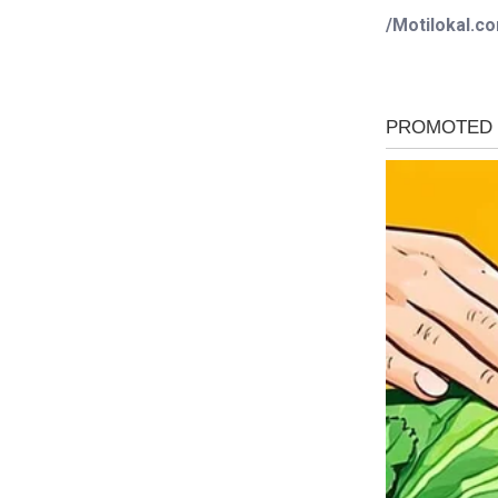
/Motilokal.c