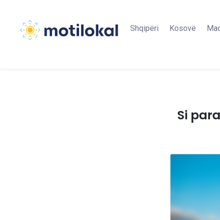
Shqipëri
Kosovë
Maq
Si para