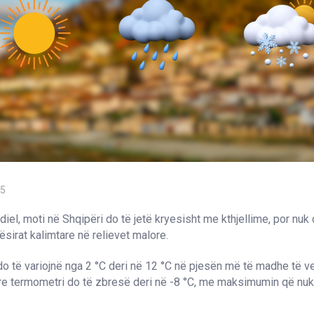
25
diel, moti në Shqipëri do të jetë kryesisht me kthjellime, por nuk 
sirat kalimtare në relievet malore.
o të variojnë nga 2 °C deri në 12 °C në pjesën më të madhe të ve
e termometri do të zbresë deri në -8 °C, me maksimumin që nuk 