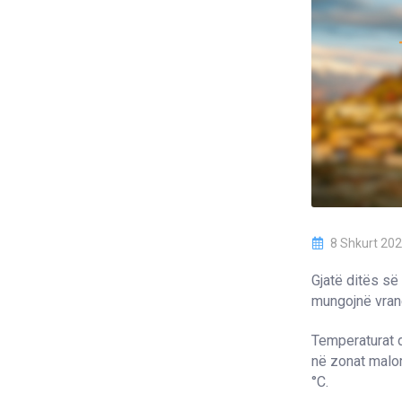
8 Shkurt 20
Gjatë ditës së 
mungojnë vranë
Temperaturat d
në zonat malor
°C.