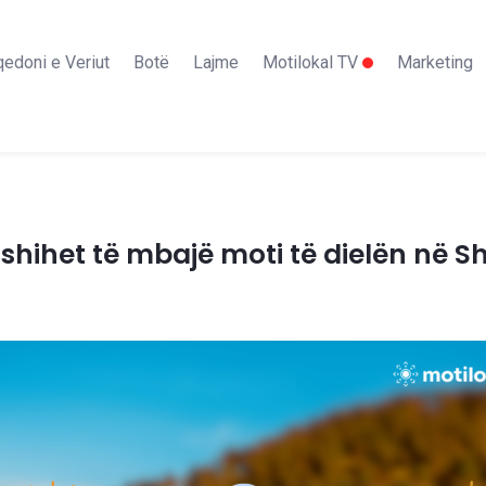
edoni e Veriut
Botë
Lajme
Motilokal TV
Marketing
shihet të mbajë moti të dielën në S