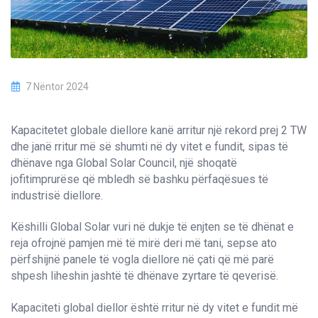
7 Nëntor 2024
Kapacitetet globale diellore kanë arritur një rekord prej 2 TW
dhe janë rritur më së shumti në dy vitet e fundit, sipas të
dhënave nga Global Solar Council, një shoqatë
jofitimprurëse që mbledh së bashku përfaqësues të
industrisë diellore.
Këshilli Global Solar vuri në dukje të enjten se të dhënat e
reja ofrojnë pamjen më të mirë deri më tani, sepse ato
përfshijnë panele të vogla diellore në çati që më parë
shpesh liheshin jashtë të dhënave zyrtare të qeverisë.
Kapaciteti global diellor është rritur në dy vitet e fundit më