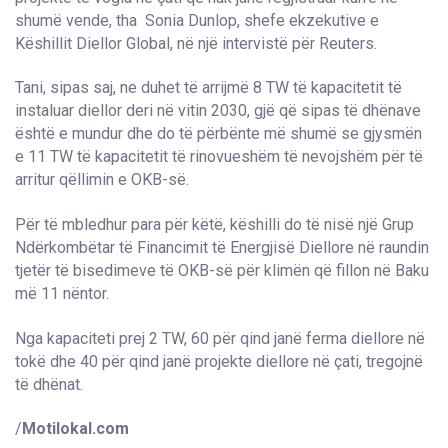
shumë vende, tha Sonia Dunlop, shefe ekzekutive e
Këshillit Diellor Global, në një intervistë për Reuters.
Tani, sipas saj, ne duhet të arrijmë 8 TW të kapacitetit të
instaluar diellor deri në vitin 2030, gjë që sipas të dhënave
është e mundur dhe do të përbënte më shumë se gjysmën
e 11 TW të kapacitetit të rinovueshëm të nevojshëm për të
arritur qëllimin e OKB-së.
Për të mbledhur para për këtë, këshilli do të nisë një Grup
Ndërkombëtar të Financimit të Energjisë Diellore në raundin
tjetër të bisedimeve të OKB-së për klimën që fillon në Baku
më 11 nëntor.
Nga kapaciteti prej 2 TW, 60 për qind janë ferma diellore në
tokë dhe 40 për qind janë projekte diellore në çati, tregojnë
të dhënat.
/
Motilokal.com