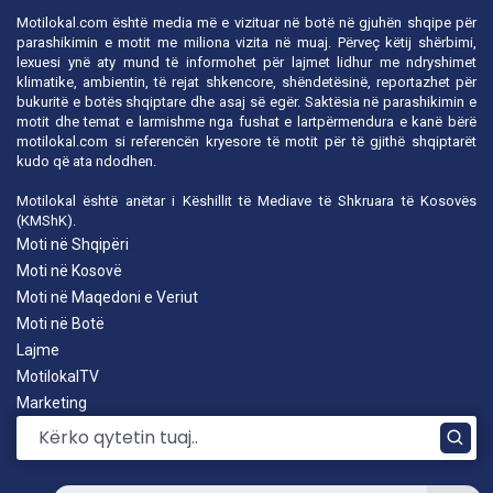
Motilokal.com është media më e vizituar në botë në gjuhën shqipe për
parashikimin e motit me miliona vizita në muaj. Përveç këtij shërbimi,
lexuesi ynë aty mund të informohet për lajmet lidhur me ndryshimet
klimatike, ambientin, të rejat shkencore, shëndetësinë, reportazhet për
bukuritë e botës shqiptare dhe asaj së egër. Saktësia në parashikimin e
motit dhe temat e larmishme nga fushat e lartpërmendura e kanë bërë
motilokal.com
si referencën kryesore të motit për të gjithë shqiptarët
kudo që ata ndodhen.
Motilokal është anëtar i
Këshillit të Mediave të Shkruara të Kosovës
(KMShK).
Moti në Shqipëri
Moti në Kosovë
Moti në Maqedoni e Veriut
Moti në Botë
Lajme
MotilokalTV
Marketing