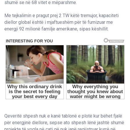
shumë se në 68 vitet e mëparshme.
Me tejkalimin e pragut prej 2 TW këtë tremujor, kapaciteti
diellor global është i mjaftueshëm për të furnizuar me
energji 92 milionë familje amerikane, sipas këshillit.
Qeveritë shpesh nuk e kanë tablonë e plotë kur bëhet fjalë
për energjinë diellore, sepse ato shpesh lënë jashtë shumë
projekte të vogla në çati që nuk janë regjistruar kurrë në