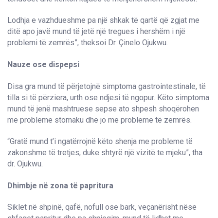
Lodhja e vazhdueshme pa një shkak të qartë që zgjat me
ditë apo javë mund të jetë një tregues i hershëm i një
problemi të zemrës”, theksoi Dr. Çinelo Ojukwu.
Nauze ose dispepsi
Disa gra mund të përjetojnë simptoma gastrointestinale, të
tilla si të përziera, urth ose ndjesi të ngopur. Këto simptoma
mund të jenë mashtruese sepse ato shpesh shoqërohen
me probleme stomaku dhe jo me probleme të zemrës.
“Gratë mund t’i ngatërrojnë këto shenja me probleme të
zakonshme të tretjes, duke shtyrë një vizitë te mjeku”, tha
dr. Ojukwu.
Dhimbje në zona të papritura
Siklet në shpinë, qafë, nofull ose bark, veçanërisht nëse