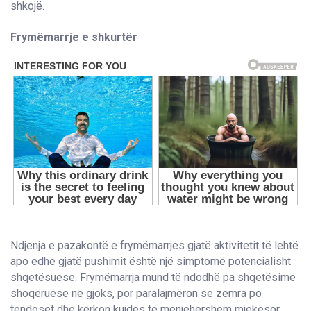
shkojë.
Frymëmarrje e shkurtër
Ndjenja e pazakontë e frymëmarrjes gjatë aktivitetit të lehtë
apo edhe gjatë pushimit është një simptomë potencialisht
shqetësuese. Frymëmarrja mund të ndodhë pa shqetësime
shoqëruese në gjoks, por paralajmëron se zemra po
tendoset dhe kërkon kujdes të menjëhershëm mjekësor.