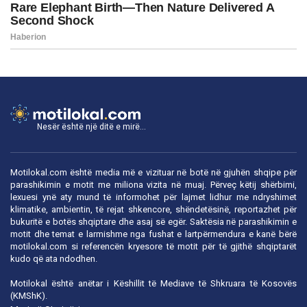
Nesër është një ditë e mirë...
Motilokal.com është media më e vizituar në botë në gjuhën shqipe për
parashikimin e motit me miliona vizita në muaj. Përveç këtij shërbimi,
lexuesi ynë aty mund të informohet për lajmet lidhur me ndryshimet
klimatike, ambientin, të rejat shkencore, shëndetësinë, reportazhet për
bukuritë e botës shqiptare dhe asaj së egër. Saktësia në parashikimin e
motit dhe temat e larmishme nga fushat e lartpërmendura e kanë bërë
motilokal.com
si referencën kryesore të motit për të gjithë shqiptarët
kudo që ata ndodhen.
Motilokal është anëtar i
Këshillit të Mediave të Shkruara të Kosovës
(KMShK).