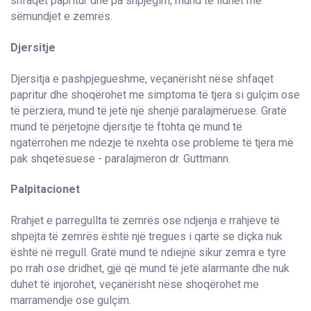
shfaqet papritur dhe pa shpjegim, mund të lidhet me
sëmundjet e zemrës.
Djersitje
Djersitja e pashpjegueshme, veçanërisht nëse shfaqet
papritur dhe shoqërohet me simptoma të tjera si gulçim ose
të përziera, mund të jetë një shenjë paralajmëruese. Gratë
mund të përjetojnë djersitje të ftohta që mund të
ngatërrohen me ndezje të nxehta ose probleme të tjera më
pak shqetësuese - paralajmëron dr. Guttmann.
Palpitacionet
Rrahjet e parregullta të zemrës ose ndjenja e rrahjeve të
shpejta të zemrës është një tregues i qartë se diçka nuk
është në rregull. Gratë mund të ndiejnë sikur zemra e tyre
po rrah ose dridhet, gjë që mund të jetë alarmante dhe nuk
duhet të injorohet, veçanërisht nëse shoqërohet me
marramendje ose gulçim.