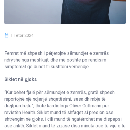
1 Tetor 2024
Femrat më shpesh i përjetojnë sëmundjet e zemrës
ndryshe nga meshkujt, dhe më poshtë po rendisim
simptomat që duhet t'i kushtoni vëmendje.
Siklet në gjoks
“Kur bëhet fjalë për sëmundjet e zemrës, gratë shpesh
raportojnë një ndjenjë shqetësimi, sesa dhimbje të
drejtpërdrejtë”, thotë kardiologu Oliver Guttmann për
revistën Health. Siklet mund të shfaqet si presion ose
shtrëngim në gjoks, i cili mund të ngatërrohet me dispepsi
ose ankth. Siklet mund të zgjasë disa minuta ose të vijë e të