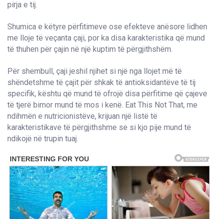
pirja e tij.
Shumica e këtyre përfitimeve ose efekteve anësore lidhen
me lloje të veçanta çaji, por ka disa karakteristika që mund
të thuhen për çajin në një kuptim të përgjithshëm.
Për shembull, çaji jeshil njihet si një nga llojet më të
shëndetshme të çajit për shkak të antioksidantëve të tij
specifik, kështu që mund të ofrojë disa përfitime që çajeve
të tjerë bimor mund të mos i kenë. Eat This Not That, me
ndihmën e nutricionistëve, krijuan një listë të
karakteristikave të përgjithshme se si kjo pije mund të
ndikojë në trupin tuaj.