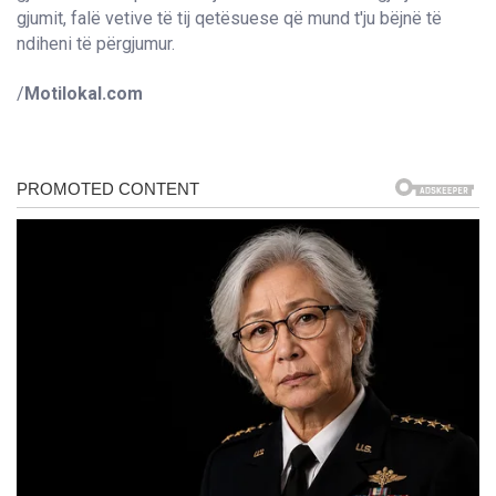
gjumit, falë vetive të tij qetësuese që mund t'ju bëjnë të
ndiheni të përgjumur.
/
Motilokal.com