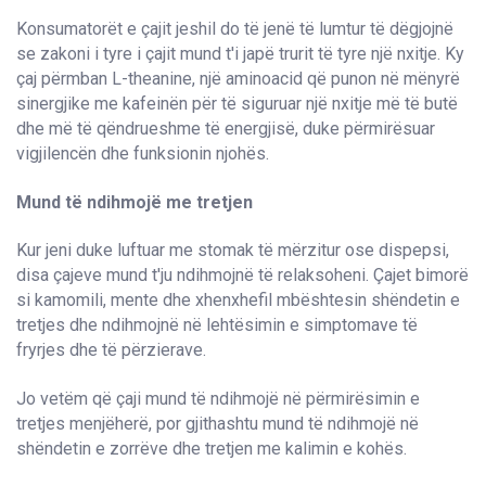
Konsumatorët e çajit jeshil do të jenë të lumtur të dëgjojnë
se zakoni i tyre i çajit mund t'i japë trurit të tyre një nxitje. Ky
çaj përmban L-theanine, një aminoacid që punon në mënyrë
sinergjike me kafeinën për të siguruar një nxitje më të butë
dhe më të qëndrueshme të energjisë, duke përmirësuar
vigjilencën dhe funksionin njohës.
Mund të ndihmojë me tretjen
Kur jeni duke luftuar me stomak të mërzitur ose dispepsi,
disa çajeve mund t'ju ndihmojnë të relaksoheni. Çajet bimorë
si kamomili, mente dhe xhenxhefil mbështesin shëndetin e
tretjes dhe ndihmojnë në lehtësimin e simptomave të
fryrjes dhe të përzierave.
Jo vetëm që çaji mund të ndihmojë në përmirësimin e
tretjes menjëherë, por gjithashtu mund të ndihmojë në
shëndetin e zorrëve dhe tretjen me kalimin e kohës.