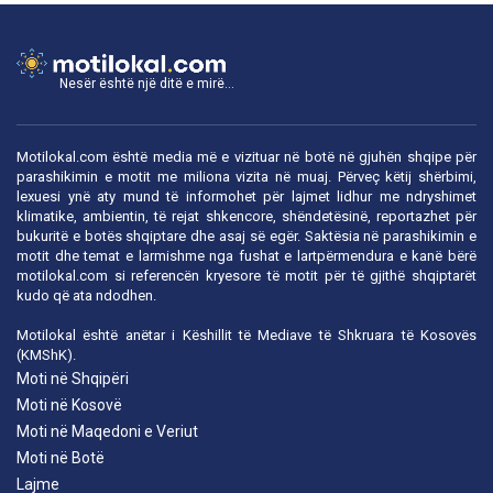
Nesër është një ditë e mirë...
Motilokal.com është media më e vizituar në botë në gjuhën shqipe për
parashikimin e motit me miliona vizita në muaj. Përveç këtij shërbimi,
lexuesi ynë aty mund të informohet për lajmet lidhur me ndryshimet
klimatike, ambientin, të rejat shkencore, shëndetësinë, reportazhet për
bukuritë e botës shqiptare dhe asaj së egër. Saktësia në parashikimin e
motit dhe temat e larmishme nga fushat e lartpërmendura e kanë bërë
motilokal.com
si referencën kryesore të motit për të gjithë shqiptarët
kudo që ata ndodhen.
Motilokal është anëtar i
Këshillit të Mediave të Shkruara të Kosovës
(KMShK).
Moti në Shqipëri
Moti në Kosovë
Moti në Maqedoni e Veriut
Moti në Botë
Lajme