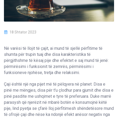
18 Shtator 2023
Në varësi të llojit të çajit, ai mund të sjellë përfitime të
shumta për trupin tuaj dhe disa karakteristika të
përgjithshme të kësaj pije dhe efektet e saj mund të jenë:
përmirësimi i funksionit të zemrës, përmirësimi i
funksioneve njohëse, tretja dhe relaksimi.
Çaji është një nga pijet më të pëlqyera në planet. Disa e
pinë me mëngjes, disa për t'u çlodhur para gjumit dhe disa e
pinë pasdite me ushqimet e tyre të preferuara. Duke marrë
parasysh që njerëzit në mbarë botën e konsumojnë këtë
pije, lind pyetja se çfarë lloj përfitimesh shëndetësore mund
të ofrojë çaji dhe nëse ka ndonjë efekt anësor negativ nga