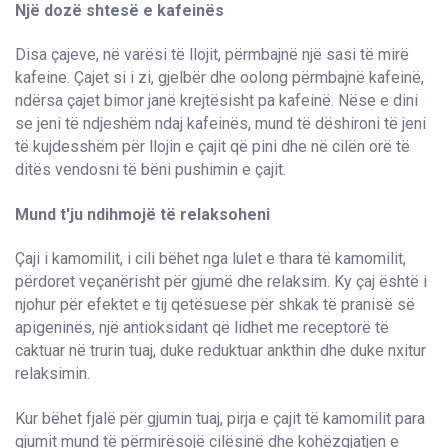
Një dozë shtesë e kafeinës
Disa çajeve, në varësi të llojit, përmbajnë një sasi të mirë
kafeine. Çajet si i zi, gjelbër dhe oolong përmbajnë kafeinë,
ndërsa çajet bimor janë krejtësisht pa kafeinë. Nëse e dini
se jeni të ndjeshëm ndaj kafeinës, mund të dëshironi të jeni
të kujdesshëm për llojin e çajit që pini dhe në cilën orë të
ditës vendosni të bëni pushimin e çajit.
Mund t'ju ndihmojë të relaksoheni
Çaji i kamomilit, i cili bëhet nga lulet e thara të kamomilit,
përdoret veçanërisht për gjumë dhe relaksim. Ky çaj është i
njohur për efektet e tij qetësuese për shkak të pranisë së
apigeninës, një antioksidant që lidhet me receptorë të
caktuar në trurin tuaj, duke reduktuar ankthin dhe duke nxitur
relaksimin.
Kur bëhet fjalë për gjumin tuaj, pirja e çajit të kamomilit para
gjumit mund të përmirësojë cilësinë dhe kohëzgjatjen e