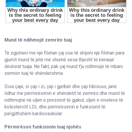
Mund të ndihmojë zemrën tuaj
Të zgjoheni me një filxhan çaj ose të shijoni një filxhan para
gjumit mund të jetë më shumë sesa thjesht të kënaqë
dëshirat tuaja. Në fakt, pak çaj mund t'ju ndihmojë të mbani
zemrën tuaj të shëndetshme.
Disa çaje, si çaji i zi, çaji i gjelbër dhe çaji hibiscus, janë
lidhur me përmirësimin e shëndetit të zemrës dhe mund të
ndihmojnë në uljen e presionit të gjakut, uljen e niveleve të
kolesterolit LDL dhe përmirësimin e funksionit të
përgjithshëm kardiovaskular.
Përmirëson funksionin tuaj njohës