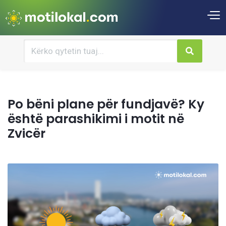
Po bëni plane për fundjavë? Ky
është parashikimi i motit në
Zvicër