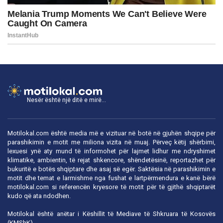
Nesër është një ditë e mirë...
Motilokal.com është media më e vizituar në botë në gjuhën shqipe për
parashikimin e motit me miliona vizita në muaj. Përveç këtij shërbimi,
lexuesi ynë aty mund të informohet për lajmet lidhur me ndryshimet
klimatike, ambientin, të rejat shkencore, shëndetësinë, reportazhet për
bukuritë e botës shqiptare dhe asaj së egër. Saktësia në parashikimin e
motit dhe temat e larmishme nga fushat e lartpërmendura e kanë bërë
motilokal.com
si referencën kryesore të motit për të gjithë shqiptarët
kudo që ata ndodhen.
Motilokal është anëtar i
Këshillit të Mediave të Shkruara të Kosovës
(KMShK).