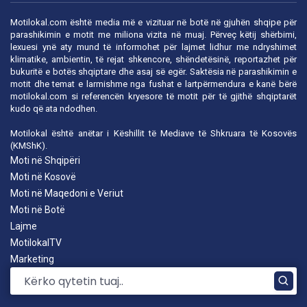
Motilokal.com është media më e vizituar në botë në gjuhën shqipe për
parashikimin e motit me miliona vizita në muaj. Përveç këtij shërbimi,
lexuesi ynë aty mund të informohet për lajmet lidhur me ndryshimet
klimatike, ambientin, të rejat shkencore, shëndetësinë, reportazhet për
bukuritë e botës shqiptare dhe asaj së egër. Saktësia në parashikimin e
motit dhe temat e larmishme nga fushat e lartpërmendura e kanë bërë
motilokal.com
si referencën kryesore të motit për të gjithë shqiptarët
kudo që ata ndodhen.
Motilokal është anëtar i
Këshillit të Mediave të Shkruara të Kosovës
(KMShK).
Moti në Shqipëri
Moti në Kosovë
Moti në Maqedoni e Veriut
Moti në Botë
Lajme
MotilokalTV
Marketing