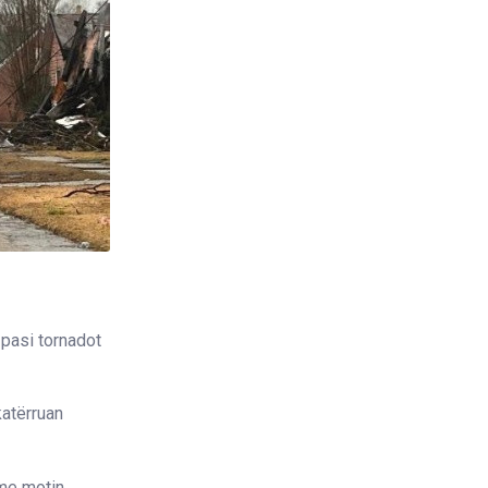
pasi tornadot
atërruan
 me motin