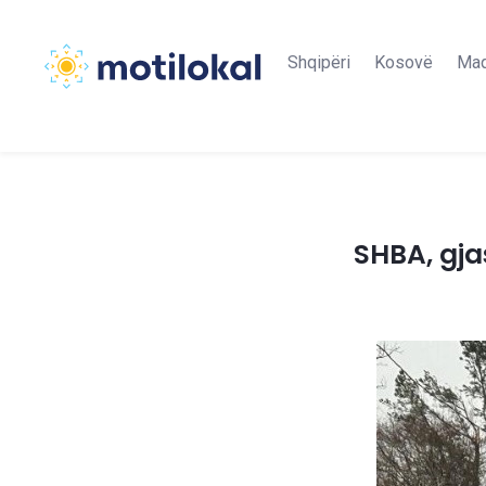
Shqipëri
Kosovë
Maq
SHBA, gja