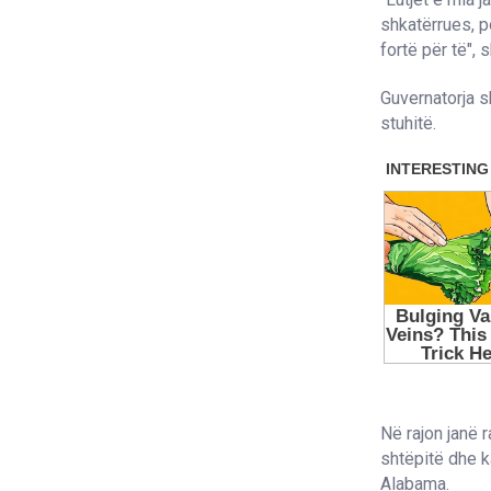
shkatërrues, p
fortë për të", s
Guvernatorja s
stuhitë.
Në rajon janë 
shtëpitë dhe k
Alabama.