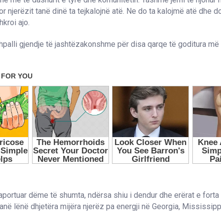
or njerëzit tanë dinë ta tejkalojnë atë. Ne do ta kalojmë atë dhe d
hkroi ajo.
hpalli gjendje të jashtëzakonshme për disa qarqe të goditura më
raportuar dëme të shumta, ndërsa shiu i dendur dhe erërat e fort
anë lënë dhjetëra mijëra njerëz pa energji në Georgia, Mississip