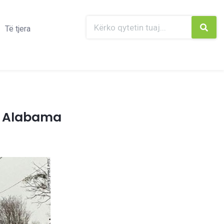
Të tjera
në Alabama