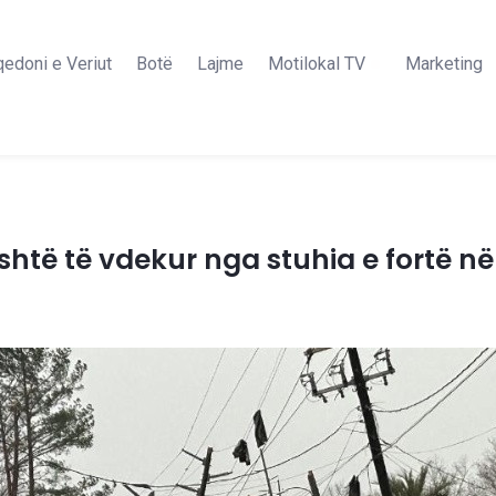
edoni e Veriut
Botë
Lajme
Motilokal TV
Marketing
shtë të vdekur nga stuhia e fortë 