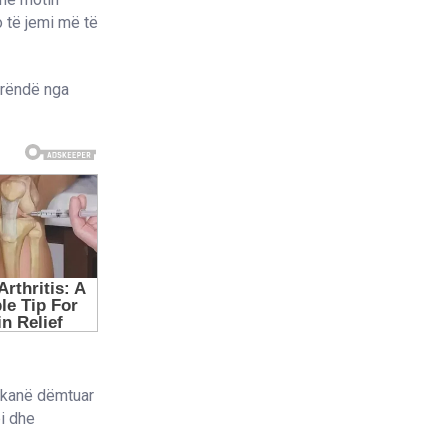
o të jemi më të
 rëndë nga
a kanë dëmtuar
pi dhe