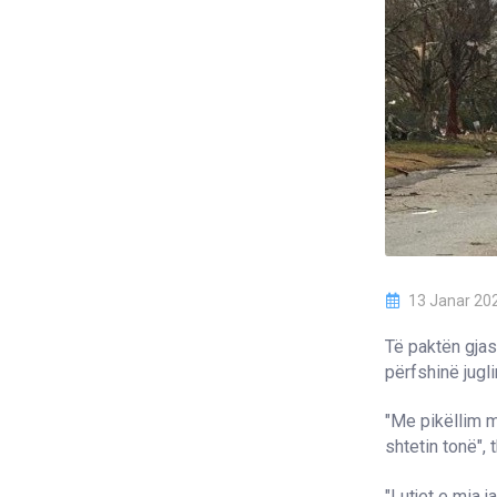
13 Janar 20
Të paktën gjas
përfshinë jugl
"Me pikëllim 
shtetin tonë", 
"Lutjet e mia 