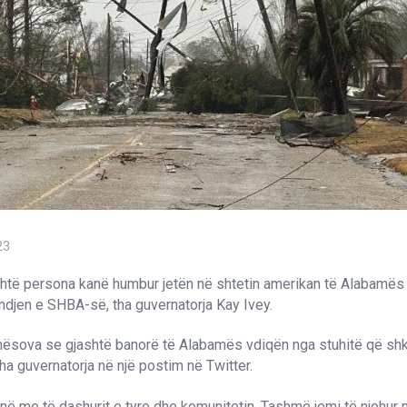
23
htë persona kanë humbur jetën në shtetin amerikan të Alabamës 
indjen e SHBA-së, tha guvernatorja Kay Ivey.
mësova se gjashtë banorë të Alabamës vdiqën nga stuhitë që shk
tha guvernatorja në një postim në Twitter.
janë me të dashurit e tyre dhe komunitetin. Tashmë jemi të njohur