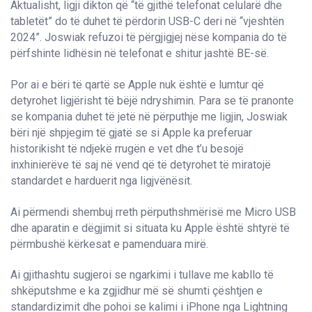
Aktualisht, ligji dikton që “të gjithë telefonat celularë dhe
tabletët” do të duhet të përdorin USB-C deri në “vjeshtën
2024”. Joswiak refuzoi të përgjigjej nëse kompania do të
përfshinte lidhësin në telefonat e shitur jashtë BE-së.
Por ai e bëri të qartë se Apple nuk është e lumtur që
detyrohet ligjërisht të bëjë ndryshimin. Para se të pranonte
se kompania duhet të jetë në përputhje me ligjin, Joswiak
bëri një shpjegim të gjatë se si Apple ka preferuar
historikisht të ndjekë rrugën e vet dhe t’u besojë
inxhinierëve të saj në vend që të detyrohet të miratojë
standardet e harduerit nga ligjvënësit.
Ai përmendi shembuj rreth përputhshmërisë me Micro USB
dhe aparatin e dëgjimit si situata ku Apple është shtyrë të
përmbushë kërkesat e pamenduara mirë.
Ai gjithashtu sugjeroi se ngarkimi i tullave me kabllo të
shkëputshme e ka zgjidhur më së shumti çështjen e
standardizimit dhe pohoi se kalimi i iPhone nga Lightning