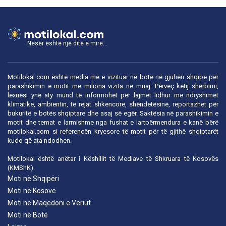
Nesër është një ditë e mirë...
Motilokal.com është media më e vizituar në botë në gjuhën shqipe për
parashikimin e motit me miliona vizita në muaj. Përveç këtij shërbimi,
lexuesi ynë aty mund të informohet për lajmet lidhur me ndryshimet
klimatike, ambientin, të rejat shkencore, shëndetësinë, reportazhet për
bukuritë e botës shqiptare dhe asaj së egër. Saktësia në parashikimin e
motit dhe temat e larmishme nga fushat e lartpërmendura e kanë bërë
motilokal.com
si referencën kryesore të motit për të gjithë shqiptarët
kudo që ata ndodhen.
Motilokal është anëtar i
Këshillit të Mediave të Shkruara të Kosovës
(KMShK).
Moti në Shqipëri
Moti në Kosovë
Moti në Maqedoni e Veriut
Moti në Botë