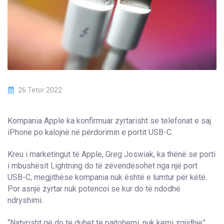
26 Tetor 2022
Kompania Apple ka konfirmuar zyrtarisht se telefonat e saj
iPhone po kalojnë në përdorimin e portit USB-C.
Kreu i marketingut të Apple, Greg Joswiak, ka thënë se porti
i mbushësit Lightning do të zëvendësohet nga një port
USB-C, megjithëse kompania nuk është e lumtur për këtë.
Por asnjë zyrtar nuk potencoi se kur do të ndodhë
ndryshimi.
“Natyrisht që do të duhet të pajtohemi, nuk kemi zgjidhje”,