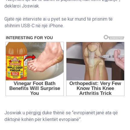
deklaroi Joswiak.
Gjatë një interviste ai u pyet se kur mund të prisnim të
shihnim USB-C në një iPhone.
Joswiak u përgjigj duke thënë se “evropianët janë ata që
diktojnë kohën për klientët evropianë”.