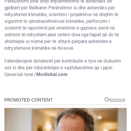
Përkushtimi jonë drejt implementimit të axhendës së
gjelbërt për Ballkanin Perëndimor si dhe axhendës për
ndryshimet klimatike, orientimi i projekteve në drejtim të
sigurimit të qëndrueshmërisë klimatike, përforcimi i
sistemit të raportimit për emetimin e gazrave serrë në
sektorë të ndryshëm janë vetëm disa nga hapat që do të
shërbejnë si nismë për të shtyrë përpara axhenden e
ndryshimeve klimatike në Kosovë.
Falënderojmë donatorët për kontributin e tyre në diskutim
sot si dhe për mbështetjen e vazhdueshme që i japin
Qeverisë tonë./
Motilokal.com