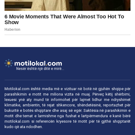
Nesër është një ditë e mirë...
Motilokal.com është media më e vizituar në botë në gjuhën shqipe për
parashikimin e motit me miliona vizita në muaj. Përveç këtij shërbimi,
lexuesi ynë aty mund të informohet për lajmet lidhur me ndryshimet
klimatike, ambientin, të rejat shkencore, shëndetësinë, reportazhet për
bukuritë e botës shqiptare dhe asaj së egër. Saktësia në parashikimin e
motit dhe temat e larmishme nga fushat e lartpërmendura e kanë bërë
motilokal.com
si referencën kryesore të motit për të gjithë shqiptarët
kudo që ata ndodhen.