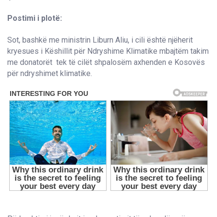
Postimi i plotë:
Sot, bashkë me ministrin Liburn Aliu, i cili është njëherit
kryesues i Këshillit për Ndryshime Klimatike mbajtëm takim
me donatorët tek të cilët shpalosëm axhenden e Kosovës
për ndryshimet klimatike.