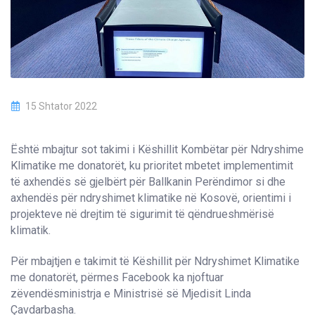
15 Shtator 2022
Është mbajtur sot takimi i Këshillit Kombëtar për Ndryshime
Klimatike me donatorët, ku prioritet mbetet implementimit
të axhendës së gjelbërt për Ballkanin Perëndimor si dhe
axhendës për ndryshimet klimatike në Kosovë, orientimi i
projekteve në drejtim të sigurimit të qëndrueshmërisë
klimatik.
Për mbajtjen e takimit të Këshillit për Ndryshimet Klimatike
me donatorët, përmes Facebook ka njoftuar
zëvendësministrja e Ministrisë së Mjedisit Linda
Çavdarbasha.