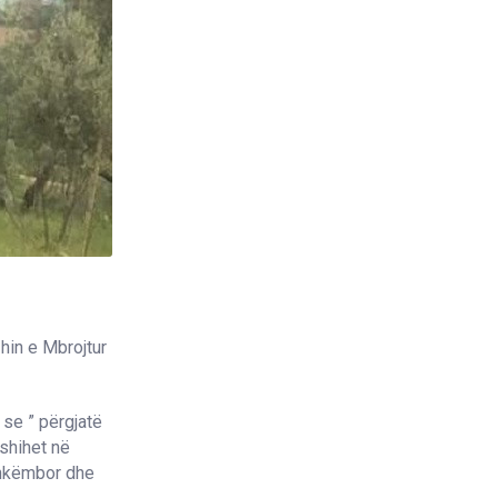
hin e Mbrojtur
 se ” përgjatë
 shihet në
 shkëmbor dhe