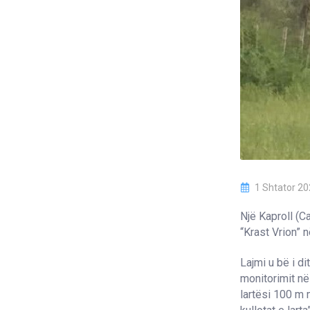
1 Shtator 2
Një Kaproll (C
“Krast Vrion” 
Lajmi u bë i d
monitorimit në 
lartësi 100 m 