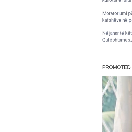
kullotat e larta”
Moratoriumi pë
kafshëve në p
Në janar të kë
Qafështamës.