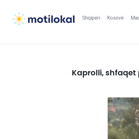
Shqipëri
Kosovë
Maq
Kaprolli, shfaqet