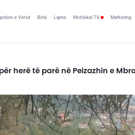
edoni e Veriut
Botë
Lajme
Motilokal TV
Marketing
 për herë të parë në Peizazhin e Mbroj