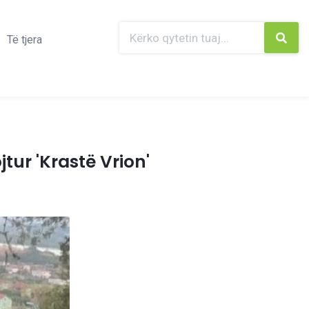
Të tjera
tur 'Krastë Vrion'