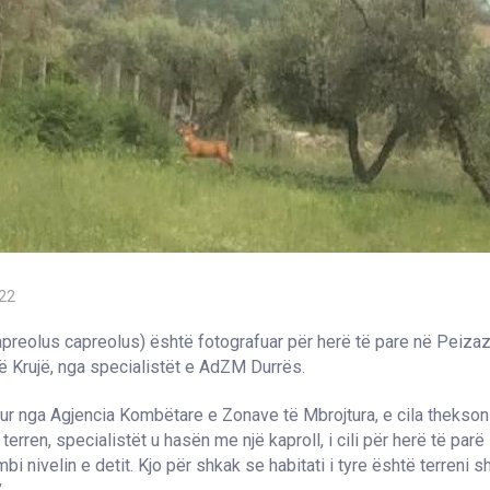
022
apreolus capreolus) është fotografuar për herë të pare në Peizaz
në Krujë, nga specialistët e AdZM Durrës.
itur nga Agjencia Kombëtare e Zonave të Mbrojtura, e cila thekson
terren, specialistët u hasën me një kaproll, i cili për herë të parë
mbi nivelin e detit. Kjo për shkak se habitati i tyre është terreni