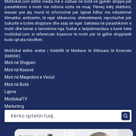
Motilokal.com është media më e vizituar në botë në gjuhën shqipe për
parashikimin e motit me miliona vizita në muaj. Përveç këtij shërbimi,
lexuesi ynë aty mund të informohet për lajmet lidhur me ndryshimet
klimatike, ambientin, të rejat shkencore, shëndetësinë, reportazhet për
bukuritë e botës shqiptare dhe asaj së egër. Saktësia në parashikimin e
motit dhe temat e larmishme nga fushat e lartpërmendura e kanë bërë
motilokal.com
si referencën kryesore të motit për të gjithë shqiptarët
kudo që ata ndodhen.
Motilokal është anëtar i
Këshillit të Mediave të Shkruara të Kosovës
(KMShK).
Moti në Shqipëri
Moti në Kosovë
Moti në Maqedoni e Veriut
Moti në Botë
Lajme
MotilokalTV
Marketing