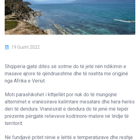
19 Gusht 2022
Shqipëria gjatë ditës së sotme do të jetë nën ndikimin e
masave ajrore të qëndrueshme dhe të nxehta me origjinë
nga Afrika e Veriut.
Moti parashikohet i kthjellët por nuk do të mungojnë
alternimet e vranësirave kalimtare mesatare dhe hera-herës
deri të dendura. Vranësirat e dendura do të jenë më tepër
prezente përgjatë relieveve kodrinore-malore në lindje të
territorit.
Në fundjavë pritet rënie e lehtë e temperaturave dhe reshje