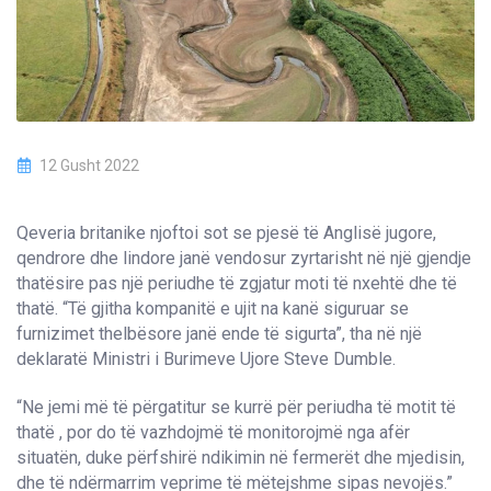
12 Gusht 2022
Qeveria britanike njoftoi sot se pjesë të Anglisë jugore,
qendrore dhe lindore janë vendosur zyrtarisht në një gjendje
thatësire pas një periudhe të zgjatur moti të nxehtë dhe të
thatë. “Të gjitha kompanitë e ujit na kanë siguruar se
furnizimet thelbësore janë ende të sigurta”, tha në një
deklaratë Ministri i Burimeve Ujore Steve Dumble.
“Ne jemi më të përgatitur se kurrë për periudha të motit të
thatë , por do të vazhdojmë të monitorojmë nga afër
situatën, duke përfshirë ndikimin në fermerët dhe mjedisin,
dhe të ndërmarrim veprime të mëtejshme sipas nevojës.”