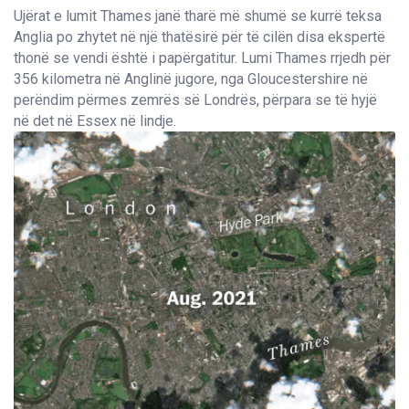
Ujërat e lumit Thames janë tharë më shumë se kurrë teksa
Anglia po zhytet në një thatësirë për të cilën disa ekspertë
thonë se vendi është i papërgatitur. Lumi Thames rrjedh për
356 kilometra në Anglinë jugore, nga Gloucestershire në
perëndim përmes zemrës së Londrës, përpara se të hyjë
në det në Essex në lindje.