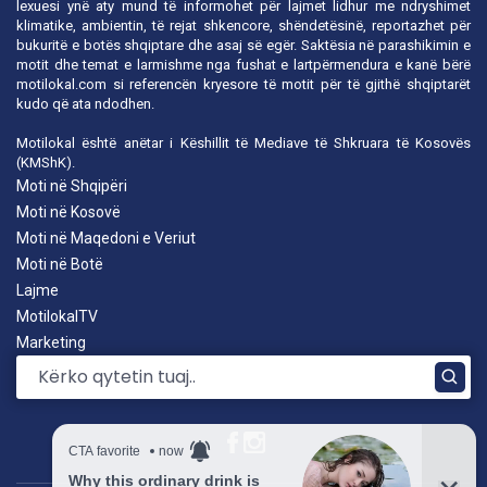
lexuesi ynë aty mund të informohet për lajmet lidhur me ndryshimet
klimatike, ambientin, të rejat shkencore, shëndetësinë, reportazhet për
bukuritë e botës shqiptare dhe asaj së egër. Saktësia në parashikimin e
motit dhe temat e larmishme nga fushat e lartpërmendura e kanë bërë
motilokal.com
si referencën kryesore të motit për të gjithë shqiptarët
kudo që ata ndodhen.
Motilokal është anëtar i
Këshillit të Mediave të Shkruara të Kosovës
(KMShK).
Moti në Shqipëri
Moti në Kosovë
Moti në Maqedoni e Veriut
Moti në Botë
Lajme
MotilokalTV
Marketing