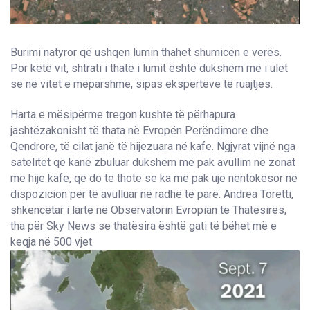
Burimi natyror që ushqen lumin thahet shumicën e verës.
Por këtë vit, shtrati i thatë i lumit është dukshëm më i ulët
se në vitet e mëparshme, sipas ekspertëve të ruajtjes.
Harta e mësipërme tregon kushte të përhapura
jashtëzakonisht të thata në Evropën Perëndimore dhe
Qendrore, të cilat janë të hijezuara në kafe. Ngjyrat vijnë nga
satelitët që kanë zbuluar dukshëm më pak avullim në zonat
me hije kafe, që do të thotë se ka më pak ujë nëntokësor në
dispozicion për të avulluar në radhë të parë. Andrea Toretti,
shkencëtar i lartë në Observatorin Evropian të Thatësirës,
tha për Sky News se thatësira është gati të bëhet më e
keqja në 500 vjet.