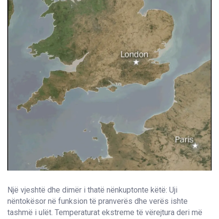
Një vjeshtë dhe dimër i thatë nënkuptonte këtë: Uji
nëntokësor në funksion të pranverës dhe verës ishte
tashmë i ulët. Temperaturat ekstreme të vërejtura deri më