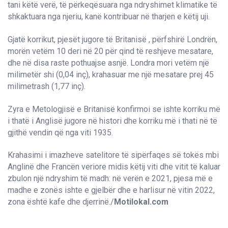
tani këtë verë, të përkeqësuara nga ndryshimet klimatike të
shkaktuara nga njeriu, kanë kontribuar në tharjen e këtij uji.
Gjatë korrikut, pjesët jugore të Britanisë , përfshirë Londrën,
morën vetëm 10 deri në 20 për qind të reshjeve mesatare,
dhe në disa raste pothuajse asnjë. Londra mori vetëm një
milimetër shi (0,04 inç), krahasuar me një mesatare prej 45
milimetrash (1,77 inç).
Zyra e Metologjisë e Britanisë konfirmoi se ishte korriku më
i thatë i Anglisë jugore në histori dhe korriku më i thati në të
gjithë vendin që nga viti 1935.
Krahasimi i imazheve satelitore të sipërfaqes së tokës mbi
Anglinë dhe Francën veriore midis këtij viti dhe vitit të kaluar
zbulon një ndryshim të madh: në verën e 2021, pjesa më e
madhe e zonës ishte e gjelbër dhe e harlisur në vitin 2022,
zona është kafe dhe djerrinë./
Motilokal.com