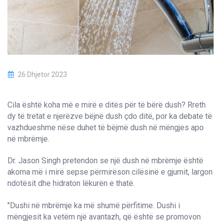
26 Dhjetor 2023
Cila është koha më e mirë e ditës për të bërë dush? Rreth
dy të tretat e njerëzve bëjnë dush çdo ditë, por ka debate të
vazhdueshme nëse duhet të bëjmë dush në mëngjes apo
në mbrëmje.
Dr. Jason Singh pretendon se një dush në mbrëmje është
akoma më i mirë sepse përmirëson cilësinë e gjumit, largon
ndotësit dhe hidraton lëkurën e thatë.
"Dushi në mbrëmje ka më shumë përfitime. Dushi i
mëngjesit ka vetëm një avantazh, që është se promovon