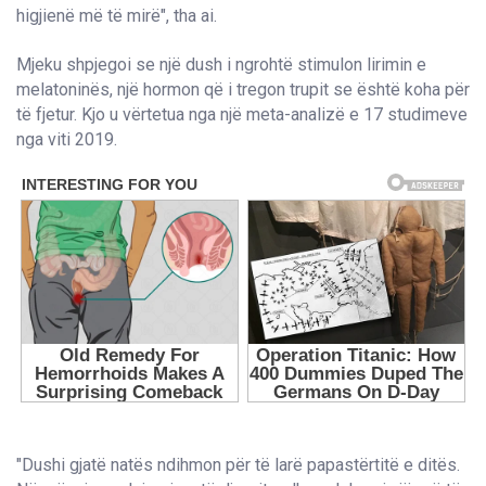
higjienë më të mirë", tha ai.
Mjeku shpjegoi se një dush i ngrohtë stimulon lirimin e
melatoninës, një hormon që i tregon trupit se është koha për
të fjetur. Kjo u vërtetua nga një meta-analizë e 17 studimeve
nga viti 2019.
"Dushi gjatë natës ndihmon për të larë papastërtitë e ditës.