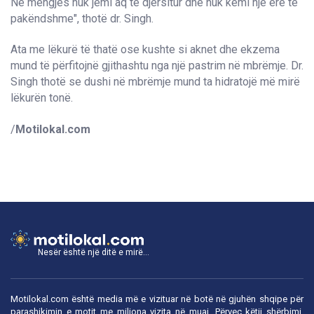
Në mëngjes nuk jemi aq të djersitur dhe nuk kemi një erë të
pakëndshme", thotë dr. Singh.
Ata me lëkurë të thatë ose kushte si aknet dhe ekzema
mund të përfitojnë gjithashtu nga një pastrim në mbrëmje. Dr.
Singh thotë se dushi në mbrëmje mund ta hidratojë më mirë
lëkurën tonë.
/
Motilokal.com
Nesër është një ditë e mirë...
Motilokal.com është media më e vizituar në botë në gjuhën shqipe për
parashikimin e motit me miliona vizita në muaj. Përveç këtij shërbimi,