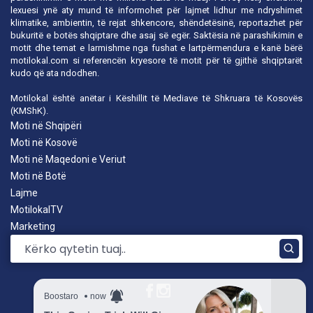
lexuesi ynë aty mund të informohet për lajmet lidhur me ndryshimet
klimatike, ambientin, të rejat shkencore, shëndetësinë, reportazhet për
bukuritë e botës shqiptare dhe asaj së egër. Saktësia në parashikimin e
motit dhe temat e larmishme nga fushat e lartpërmendura e kanë bërë
motilokal.com
si referencën kryesore të motit për të gjithë shqiptarët
kudo që ata ndodhen.
Motilokal është anëtar i
Këshillit të Mediave të Shkruara të Kosovës
(KMShK).
Moti në Shqipëri
Moti në Kosovë
Moti në Maqedoni e Veriut
Moti në Botë
Lajme
MotilokalTV
Marketing