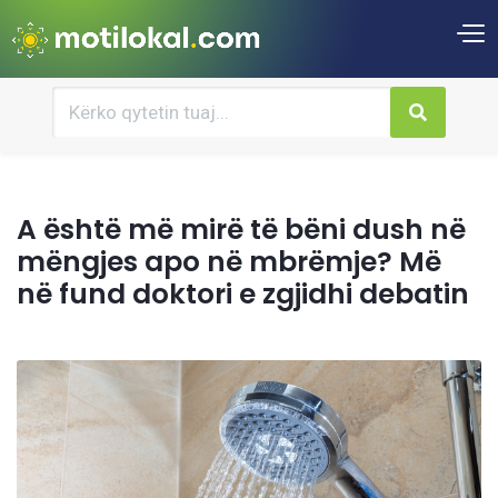
A është më mirë të bëni dush në
mëngjes apo në mbrëmje? Më
në fund doktori e zgjidhi debatin