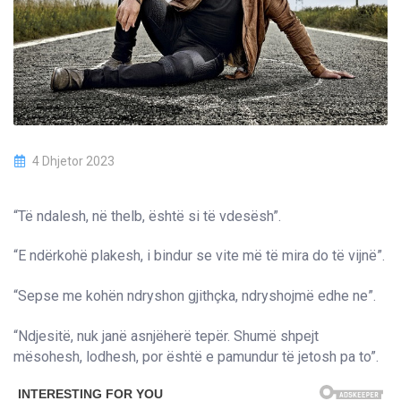
4 Dhjetor 2023
“Të ndalesh, në thelb, është si të vdesësh”.
“E ndërkohë plakesh, i bindur se vite më të mira do të vijnë”.
“Sepse me kohën ndryshon gjithçka, ndryshojmë edhe ne”.
“Ndjesitë, nuk janë asnjëherë tepër. Shumë shpejt
mësohesh, lodhesh, por është e pamundur të jetosh pa to”.