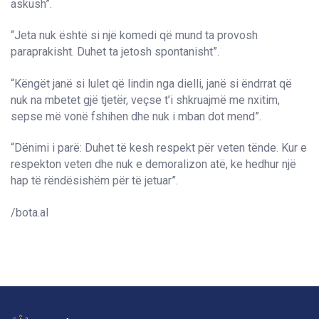
askush”.
“Jeta nuk është si një komedi që mund ta provosh
paraprakisht. Duhet ta jetosh spontanisht”.
“Këngët janë si lulet që lindin nga dielli, janë si ëndrrat që
nuk na mbetet gjë tjetër, veçse t’i shkruajmë me nxitim,
sepse më vonë fshihen dhe nuk i mban dot mend”.
“Dënimi i parë: Duhet të kesh respekt për veten tënde. Kur e
respekton veten dhe nuk e demoralizon atë, ke hedhur një
hap të rëndësishëm për të jetuar”.
/bota.al