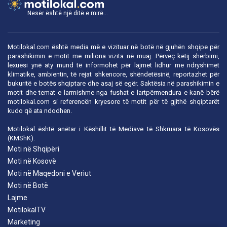
Nesër është një ditë e mirë...
Motilokal.com është media më e vizituar në botë në gjuhën shqipe për
parashikimin e motit me miliona vizita në muaj. Përveç këtij shërbimi,
lexuesi ynë aty mund të informohet për lajmet lidhur me ndryshimet
klimatike, ambientin, të rejat shkencore, shëndetësinë, reportazhet për
bukuritë e botës shqiptare dhe asaj së egër. Saktësia në parashikimin e
motit dhe temat e larmishme nga fushat e lartpërmendura e kanë bërë
motilokal.com
si referencën kryesore të motit për të gjithë shqiptarët
kudo që ata ndodhen.
Motilokal është anëtar i
Këshillit të Mediave të Shkruara të Kosovës
(KMShK).
Moti në Shqipëri
Moti në Kosovë
Moti në Maqedoni e Veriut
Moti në Botë
Lajme
MotilokalTV
Marketing