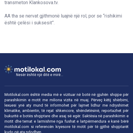
transmeton Klankosova.tv.
AA tha se nervat gjithmonë luajnë një rol, por se “rishikimi
është çelësi i suksesit”.
Nesër është një ditë e mirë...
Motilokal.com është media më e vizituar në botë në gjuhën shqipe për
parashikimin e motit me miliona vizita në muaj. Përveç këtij shërbimi,
lexuesi ynë aty mund të informohet për lajmet lidhur me ndryshimet
klimatike, ambientin, të rejat shkencore, shëndetësinë, reportazhet për
bukuritë e botës shqiptare dhe asaj së egër. Saktësia në parashikimin e
motit dhe temat e larmishme nga fushat e lartpërmendura e kanë bërë
motilokal.com
si referencën kryesore të motit për të gjithë shqiptarët
kudo që ata ndodhen.