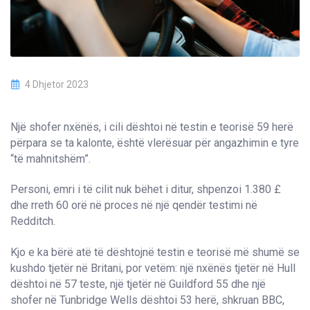
4 Dhjetor 2023
Një shofer nxënës, i cili dështoi në testin e teorisë 59 herë
përpara se ta kalonte, është vlerësuar për angazhimin e tyre
“të mahnitshëm”.
Personi, emri i të cilit nuk bëhet i ditur, shpenzoi 1.380 £
dhe rreth 60 orë në proces në një qendër testimi në
Redditch.
Kjo e ka bërë atë të dështojnë testin e teorisë më shumë se
kushdo tjetër në Britani, por vetëm: një nxënës tjetër në Hull
dështoi në 57 teste, një tjetër në Guildford 55 dhe një
shofer në Tunbridge Wells dështoi 53 herë, shkruan BBC,