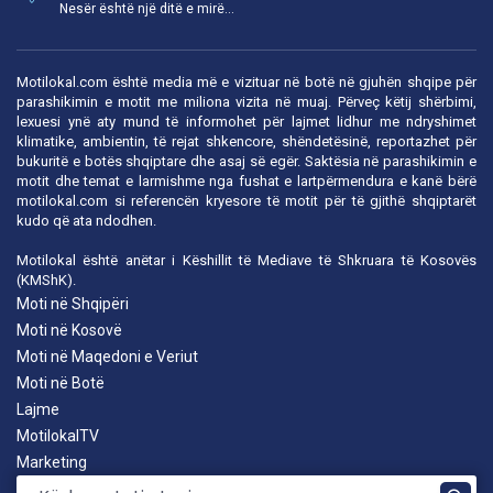
Nesër është një ditë e mirë...
Motilokal.com është media më e vizituar në botë në gjuhën shqipe për
parashikimin e motit me miliona vizita në muaj. Përveç këtij shërbimi,
lexuesi ynë aty mund të informohet për lajmet lidhur me ndryshimet
klimatike, ambientin, të rejat shkencore, shëndetësinë, reportazhet për
bukuritë e botës shqiptare dhe asaj së egër. Saktësia në parashikimin e
motit dhe temat e larmishme nga fushat e lartpërmendura e kanë bërë
motilokal.com
si referencën kryesore të motit për të gjithë shqiptarët
kudo që ata ndodhen.
Motilokal është anëtar i
Këshillit të Mediave të Shkruara të Kosovës
(KMShK).
Moti në Shqipëri
Moti në Kosovë
Moti në Maqedoni e Veriut
Moti në Botë
Lajme
MotilokalTV
Marketing