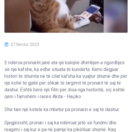
27 Nëntor 2023
E ndërsa pronarët janë ata që kalojnë dhimbjen e ngordhjes
së një kafshe, ka edhe situata të kundërta. Kemi dëgjuar
histori të shumta në të cilat kafsha ka vuajtur shumë dhe për
një kohë të gjatë për shkak të largimit të pronarit të saj të
dashur. Është bërë një film për disa nga historitë, siç është
qeni i famshëm i racës Akita - Haçiko.
Dhe tani një kotele ka mbetur pa pronarin e saj të dashur.
Gjegjësisht, pronari i saj ka ndërruar jetë së fundmi dhe
reagimi i saj kur e pa në pamje ka pikëlluar shumë. Kaq