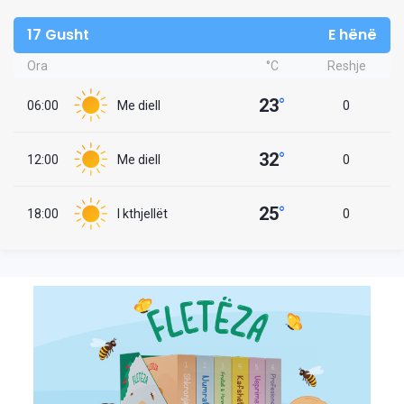
17 Gusht
E hënë
Ora
°C
Reshje
23
°
06:00
Me diell
0
32
°
12:00
Me diell
0
25
°
18:00
I kthjellët
0