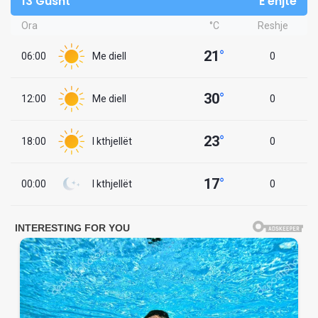
13 Gusht
E enjte
Ora
°C
Reshje
21
°
06:00
Me diell
0
30
°
12:00
Me diell
0
23
°
18:00
I kthjellët
0
17
°
00:00
I kthjellët
0