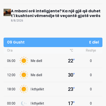
A mbani orë inteligjente? Ka një gjë që duhet
t'i kushtoni vëmendje të veçantë gjatë verës
8/8/2026
09 Gusht
E diel
Ora
°C
Reshje
22
°
06:00
Me diell
0
30
°
12:00
Me diell
0
23
°
18:00
I kthjellët
0
17
°
00:00
I kthjellët
0