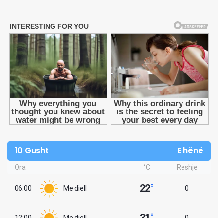
10 Gusht
E hënë
Ora
°C
Reshje
22
°
06:00
Me diell
0
31
°
12:00
Me diell
0