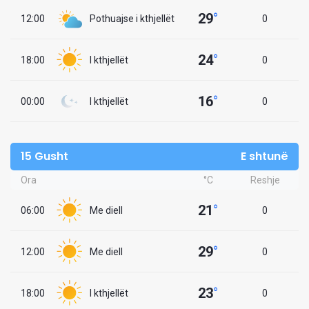
29
°
12:00
Pothuajse i kthjellët
0
24
°
18:00
I kthjellët
0
16
°
00:00
I kthjellët
0
15 Gusht
E shtunë
Ora
°C
Reshje
21
°
06:00
Me diell
0
29
°
12:00
Me diell
0
23
°
18:00
I kthjellët
0