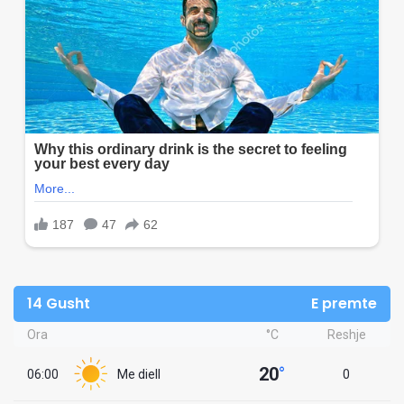
14 Gusht
E premte
Ora
°C
Reshje
20
°
06:00
Me diell
0