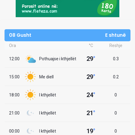
08 Gusht
E shtunë
Ora
°C
Reshje
29
°
12:00
Pothuajse i kthjellët
0.3
29
°
15:00
Me diell
0.2
24
°
18:00
I kthjellët
0
21
°
21:00
I kthjellët
0
19
°
00:00
I kthjellët
0