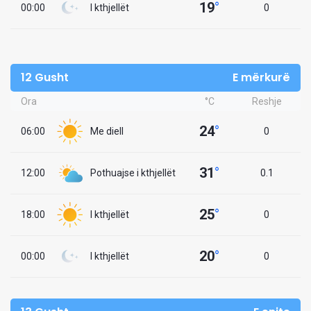
19
°
00:00
I kthjellët
0
12 Gusht
E mërkurë
Ora
°C
Reshje
24
°
06:00
Me diell
0
31
°
12:00
Pothuajse i kthjellët
0.1
25
°
18:00
I kthjellët
0
20
°
00:00
I kthjellët
0