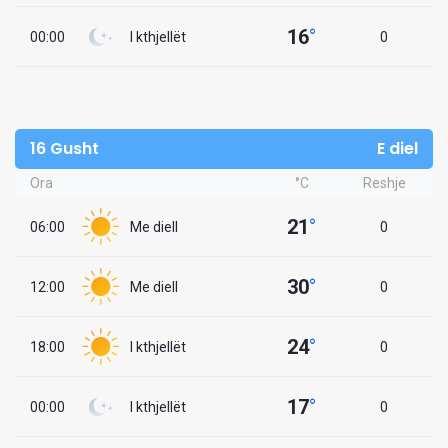
16
°
00:00
I kthjellët
0
16 Gusht
E diel
Ora
°C
Reshje
21
°
06:00
Me diell
0
30
°
12:00
Me diell
0
24
°
18:00
I kthjellët
0
17
°
00:00
I kthjellët
0