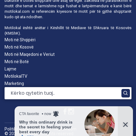
bukuritë e botës shqiptare dhe asaj së egër. Saktësia në parashikimin e
motit dhe temat e larmishme nga fushat e lartpërmendura e kanë bërë
motilokal.com
si referencën kryesore të motit për të gjithë shqiptarët
kudo që ata ndodhen.
Motilokal është anëtar i
Këshillit të Mediave të Shkruara të Kosovës
(KMShK).
Moti në Shqipëri
Moti në Kosovë
Moti në Maqedoni e Veriut
Moti në Botë
Lajme
MotilokalTV
Marketing
Politika e privatësisë
|
by: TROKIT.com
© 2026 Motilokal. All rights reserved