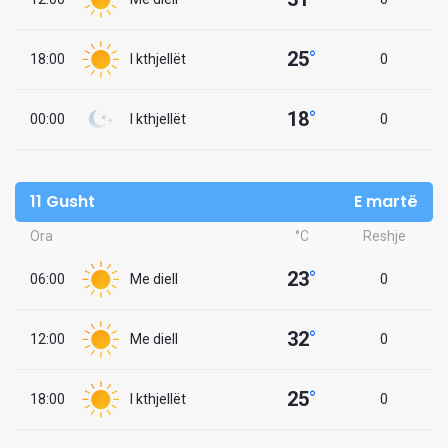
25
°
18:00
I kthjellët
0
18
°
00:00
I kthjellët
0
11 Gusht
E martë
Ora
°C
Reshje
23
°
06:00
Me diell
0
32
°
12:00
Me diell
0
25
°
18:00
I kthjellët
0