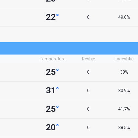
22
°
0
49.6%
Temperatura
Reshje
Lagështia
25
°
0
39%
31
°
0
30.9%
25
°
0
41.7%
20
°
0
38.5%