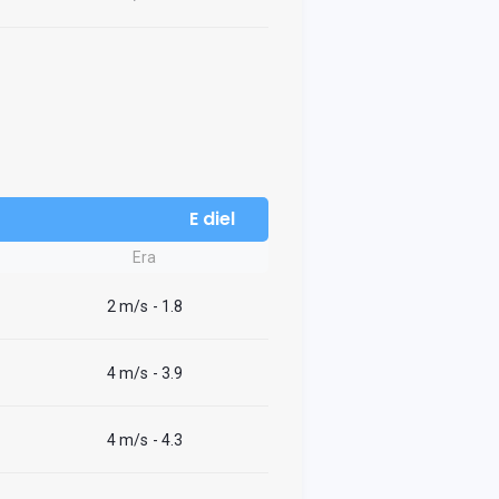
E diel
Era
2 m/s
- 1.8
4 m/s
- 3.9
4 m/s
- 4.3