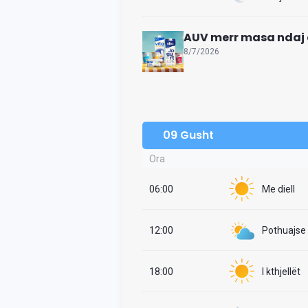
AUV merr masa ndaj 
8/7/2026
09 Gusht
Ora
06:00
Me diell
12:00
Pothuajse i
18:00
I kthjellët