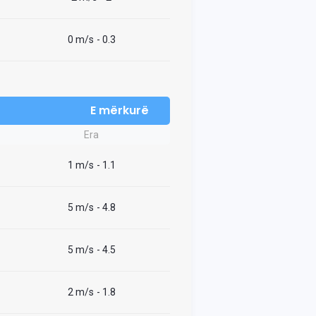
0 m/s
- 0.3
E mërkurë
Era
1 m/s
- 1.1
5 m/s
- 4.8
5 m/s
- 4.5
2 m/s
- 1.8