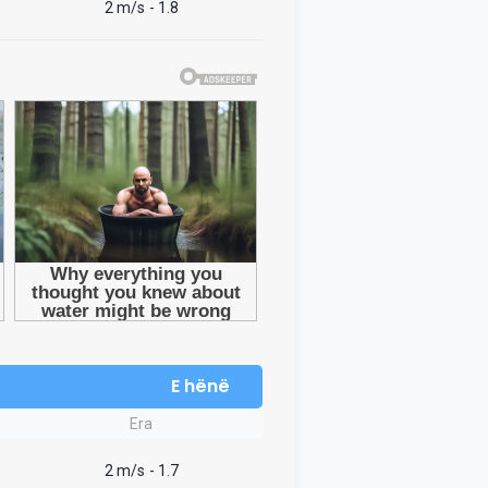
2 m/s
- 1.8
E hënë
Era
2 m/s
- 1.7