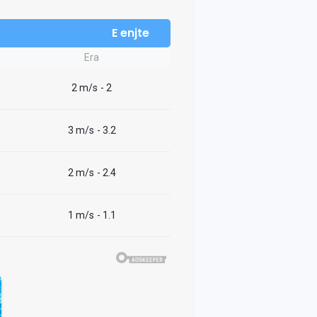
E enjte
Era
2 m/s
- 2
3 m/s
- 3.2
2 m/s
- 2.4
1 m/s
- 1.1