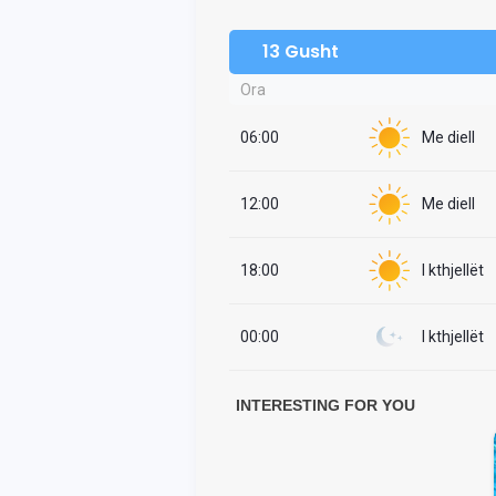
13 Gusht
Ora
06:00
Me diell
12:00
Me diell
18:00
I kthjellët
00:00
I kthjellët