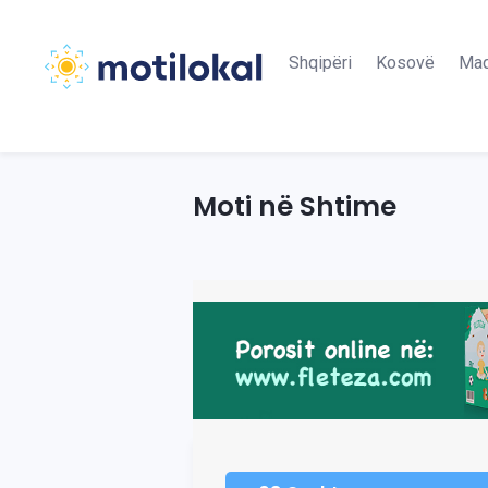
Shqipëri
Kosovë
Maq
Moti në Shtime