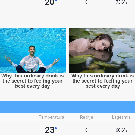
20
°
0
73.6%
Temperatura
Reshje
Lagështia
23
°
0
60.6%