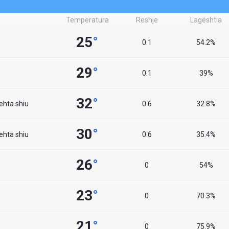
Temperatura
Reshje
Lagështia
25
°
0.1
54.2%
29
°
0.1
39%
32
°
lehta shiu
0.6
32.8%
30
°
lehta shiu
0.6
35.4%
26
°
0
54%
23
°
0
70.3%
21
°
0
75.9%