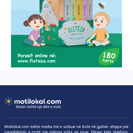
Nesër është një ditë e mirë...
Motilokal.com është media më e vizituar në botë në gjuhën shqipe për
parashikimin e motit me miliona vizita në muaj. Përveç këtij shërbimi,