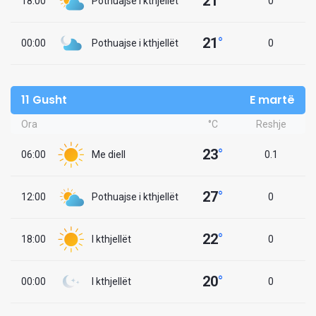
21
°
18:00
Pothuajse i kthjellët
0
21
°
00:00
Pothuajse i kthjellët
0
11 Gusht
E martë
Ora
°C
Reshje
23
°
06:00
Me diell
0.1
27
°
12:00
Pothuajse i kthjellët
0
22
°
18:00
I kthjellët
0
20
°
00:00
I kthjellët
0