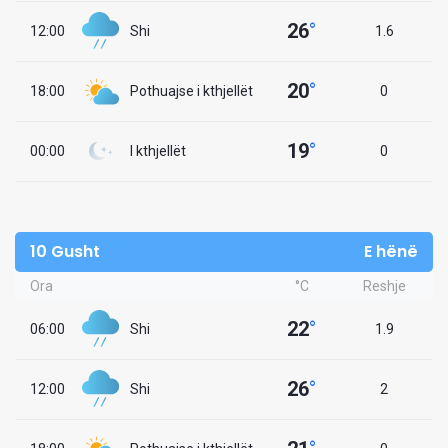
26
°
12:00
Shi
1.6
20
°
18:00
Pothuajse i kthjellët
0
19
°
00:00
I kthjellët
0
10 Gusht
E hënë
Ora
°C
Reshje
22
°
06:00
Shi
1.9
26
°
12:00
Shi
2