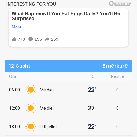
12 Gusht
E mërkurë
Ora
°C
Reshje
22
°
06:00
Me diell
0
27
°
12:00
Me diell
0
22
°
18:00
I kthjellët
0