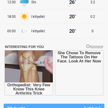
26
°
12:00
Shi
3.2
20
°
18:00
I kthjellët
0.2
20
°
00:00
I kthjellët
0