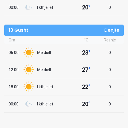
20
°
00:00
I kthjellët
0
13 Gusht
E enjte
Ora
°C
Reshje
23
°
06:00
Me diell
0
27
°
12:00
Me diell
0
22
°
18:00
I kthjellët
0
20
°
00:00
I kthjellët
0