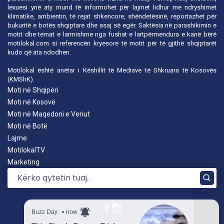
lexuesi ynë aty mund të informohet për lajmet lidhur me ndryshimet
klimatike, ambientin, të rejat shkencore, shëndetësinë, reportazhet për
bukuritë e botës shqiptare dhe asaj së egër. Saktësia në parashikimin e
motit dhe temat e larmishme nga fushat e lartpërmendura e kanë bërë
motilokal.com
si referencën kryesore të motit për të gjithë shqiptarët
kudo që ata ndodhen.
Motilokal është anëtar i
Këshillit të Mediave të Shkruara të Kosovës
(KMShK).
Moti në Shqipëri
Moti në Kosovë
Moti në Maqedoni e Veriut
Moti në Botë
Lajme
MotilokalTV
Marketing