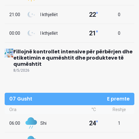
22
°
21:00
I kthjellët
0
21
°
00:00
I kthjellët
0
Fillojnë kontrollet intensive për përbërjen dhe
etiketimin e qumështit dhe produkteve të
qumështit
8/5/2026
07 Gusht
E premte
Ora
°C
Reshje
24
°
06:00
Shi
1