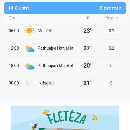
14 Gusht
E premte
Ora
°C
Reshje
23
°
06:00
Me diell
0.2
27
°
12:00
Pothuajse i kthjellët
0.2
20
°
18:00
Pothuajse i kthjellët
0
21
°
00:00
I kthjellët
0