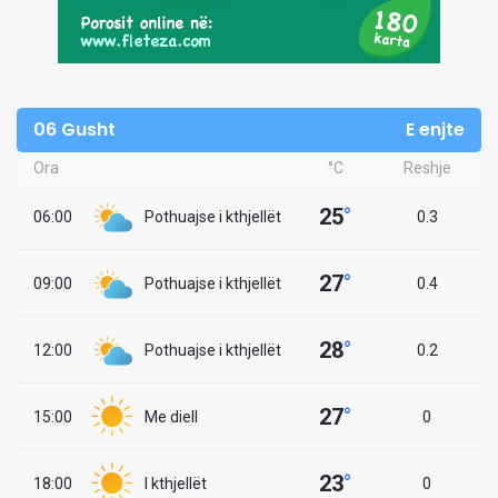
06 Gusht
E enjte
Ora
°C
Reshje
25
°
06:00
Pothuajse i kthjellët
0.3
27
°
09:00
Pothuajse i kthjellët
0.4
28
°
12:00
Pothuajse i kthjellët
0.2
27
°
15:00
Me diell
0
23
°
18:00
I kthjellët
0