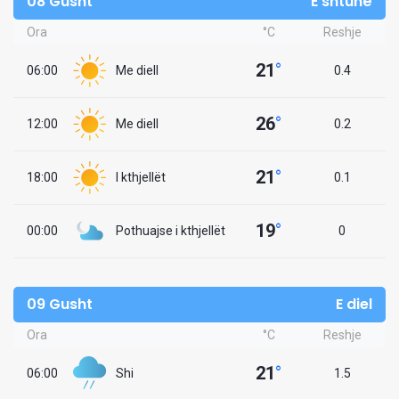
08 Gusht
E shtunë
Ora
°C
Reshje
21
°
06:00
Me diell
0.4
26
°
12:00
Me diell
0.2
21
°
18:00
I kthjellët
0.1
19
°
00:00
Pothuajse i kthjellët
0
09 Gusht
E diel
Ora
°C
Reshje
21
°
06:00
Shi
1.5