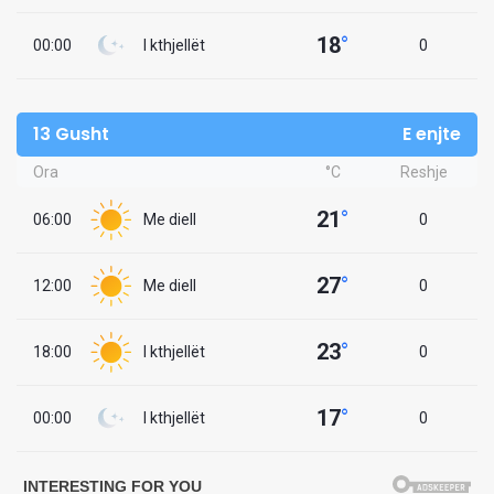
18
°
00:00
I kthjellët
0
13 Gusht
E enjte
Ora
°C
Reshje
21
°
06:00
Me diell
0
27
°
12:00
Me diell
0
23
°
18:00
I kthjellët
0
17
°
00:00
I kthjellët
0