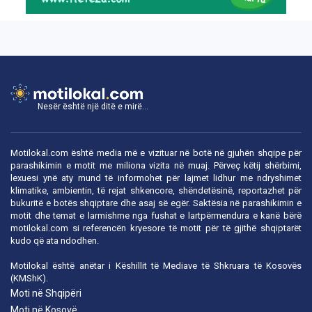
Nesër është një ditë e mirë...
Motilokal.com është media më e vizituar në botë në gjuhën shqipe për
parashikimin e motit me miliona vizita në muaj. Përveç këtij shërbimi,
lexuesi ynë aty mund të informohet për lajmet lidhur me ndryshimet
klimatike, ambientin, të rejat shkencore, shëndetësinë, reportazhet për
bukuritë e botës shqiptare dhe asaj së egër. Saktësia në parashikimin e
motit dhe temat e larmishme nga fushat e lartpërmendura e kanë bërë
motilokal.com
si referencën kryesore të motit për të gjithë shqiptarët
kudo që ata ndodhen.
Motilokal është anëtar i
Këshillit të Mediave të Shkruara të Kosovës
(KMShK).
Moti në Shqipëri
Moti në Kosovë