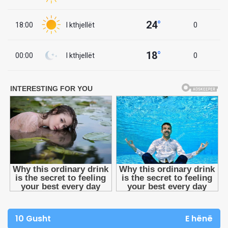
24
°
18:00
I kthjellët
0
18
°
00:00
I kthjellët
0
10 Gusht
E hënë