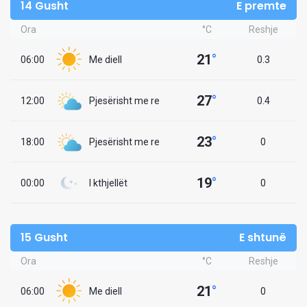
14 Gusht
E premte
Ora
°C
Reshje
21
°
06:00
Me diell
0.3
27
°
12:00
Pjesërisht me re
0.4
23
°
18:00
Pjesërisht me re
0
19
°
00:00
I kthjellët
0
15 Gusht
E shtunë
Ora
°C
Reshje
21
°
06:00
Me diell
0