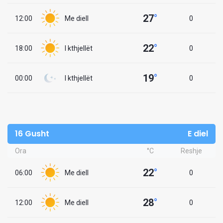
27
°
12:00
Me diell
0
22
°
18:00
I kthjellët
0
19
°
00:00
I kthjellët
0
16 Gusht
E diel
Ora
°C
Reshje
22
°
06:00
Me diell
0
28
°
12:00
Me diell
0