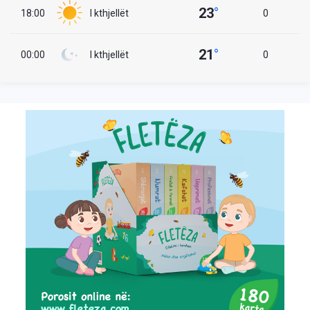
23
°
18:00
I kthjellët
0
21
°
00:00
I kthjellët
0