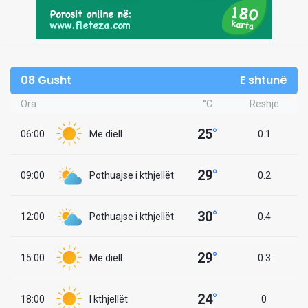
08 Gusht
E shtunë
Ora
°C
Reshje
25
°
06:00
Me diell
0.1
29
°
09:00
Pothuajse i kthjellët
0.2
30
°
12:00
Pothuajse i kthjellët
0.4
29
°
15:00
Me diell
0.3
24
°
18:00
I kthjellët
0