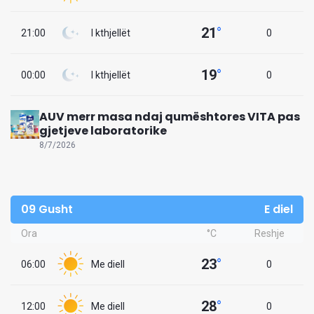
21
°
21:00
I kthjellët
0
19
°
00:00
I kthjellët
0
AUV merr masa ndaj qumështores VITA pas
gjetjeve laboratorike
8/7/2026
09 Gusht
E diel
Ora
°C
Reshje
23
°
06:00
Me diell
0
28
°
12:00
Me diell
0