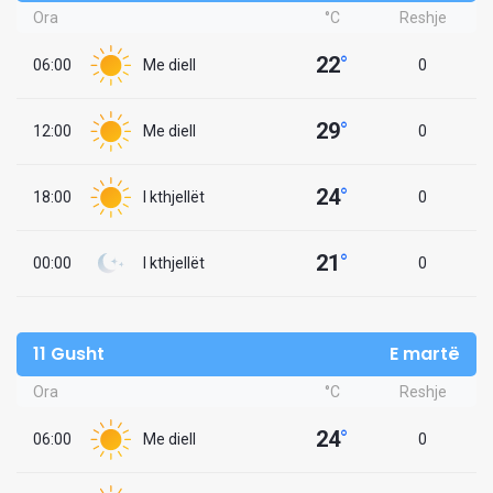
Ora
°C
Reshje
22
°
06:00
Me diell
0
29
°
12:00
Me diell
0
24
°
18:00
I kthjellët
0
21
°
00:00
I kthjellët
0
11 Gusht
E martë
Ora
°C
Reshje
24
°
06:00
Me diell
0