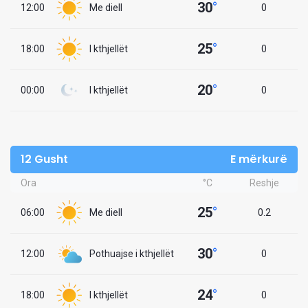
30
°
12:00
Me diell
0
25
°
18:00
I kthjellët
0
20
°
00:00
I kthjellët
0
12 Gusht
E mërkurë
Ora
°C
Reshje
25
°
06:00
Me diell
0.2
30
°
12:00
Pothuajse i kthjellët
0
24
°
18:00
I kthjellët
0