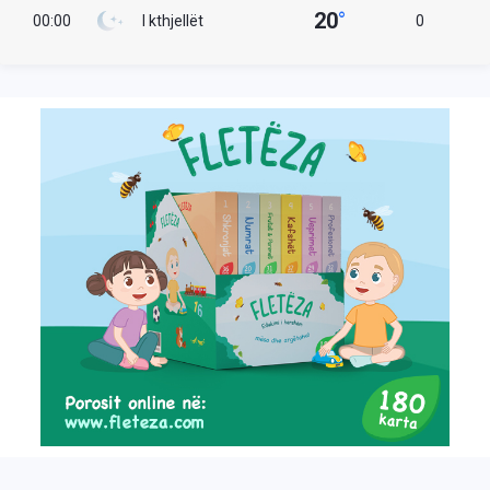
20
°
00:00
I kthjellët
0