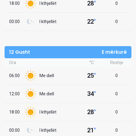
28
°
18:00
I kthjellët
0
22
°
00:00
I kthjellët
0
12 Gusht
E mërkurë
Ora
°C
Reshje
25
°
06:00
Me diell
0
34
°
12:00
Me diell
0
28
°
18:00
I kthjellët
0
21
°
00:00
I kthjellët
0