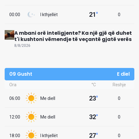
21
°
00:00
I kthjellët
0
A mbani orë inteligjente? Ka një gjë që duhet
t'i kushtoni vëmendje të veçantë gjatë verës
8/8/2026
09 Gusht
E diel
Ora
°C
Reshje
23
°
06:00
Me diell
0
32
°
12:00
Me diell
0
27
°
18:00
I kthjellët
0