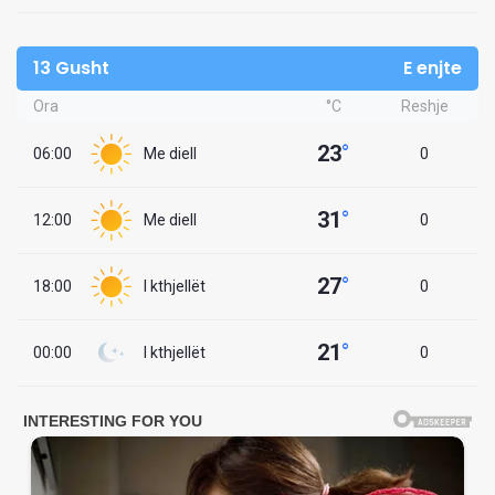
13 Gusht
E enjte
Ora
°C
Reshje
23
°
06:00
Me diell
0
31
°
12:00
Me diell
0
27
°
18:00
I kthjellët
0
21
°
00:00
I kthjellët
0