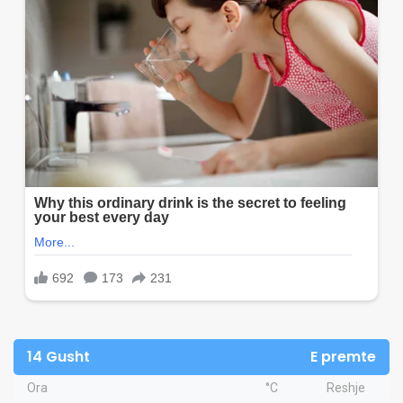
14 Gusht
E premte
Ora
°C
Reshje