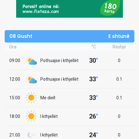
08 Gusht
E shtunë
Ora
°C
Reshje
30
°
09:00
Pothuajse i kthjellët
0
33
°
12:00
Pothuajse i kthjellët
0.1
33
°
15:00
Me diell
0.1
26
°
18:00
I kthjellët
0
24
°
21:00
I kthjellët
0