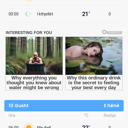
21
°
00:00
I kthjellët
0
10 Gusht
E hënë
Ora
°C
Reshje
22
°
06:00
Me diell
0