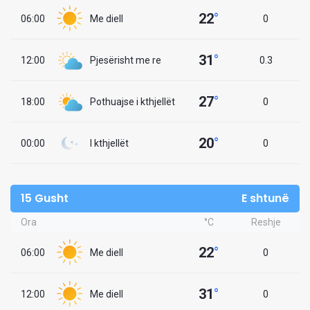
22
°
06:00
Me diell
0
31
°
12:00
Pjesërisht me re
0.3
27
°
18:00
Pothuajse i kthjellët
0
20
°
00:00
I kthjellët
0
15 Gusht
E shtunë
Ora
°C
Reshje
22
°
06:00
Me diell
0
31
°
12:00
Me diell
0