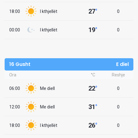
27
°
18:00
I kthjellët
0
19
°
00:00
I kthjellët
0
16 Gusht
E diel
Ora
°C
Reshje
22
°
06:00
Me diell
0
31
°
12:00
Me diell
0
26
°
18:00
I kthjellët
0