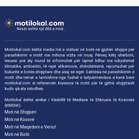
Nesër është një ditë e mirë...
Motilokal.com është media më e vizituar në botë në gjuhën shqipe për
parashikimin e motit me miliona vizita në muaj. Përveç këtij shërbimi,
lexuesi ynë aty mund të informohet për lajmet lidhur me ndryshimet
klimatike, ambientin, të rejat shkencore, shëndetësinë, reportazhet për
bukuritë e botës shqiptare dhe asaj së egër. Saktësia në parashikimin e
motit dhe temat e larmishme nga fushat e lartpërmendura e kanë bërë
motilokal.com
si referencën kryesore të motit për të gjithë shqiptarët
kudo që ata ndodhen.
Motilokal është anëtar i
Këshillit të Mediave të Shkruara të Kosovës
(KMShK).
Moti në Shqipëri
Moti në Kosovë
Moti në Maqedoni e Veriut
Moti në Botë