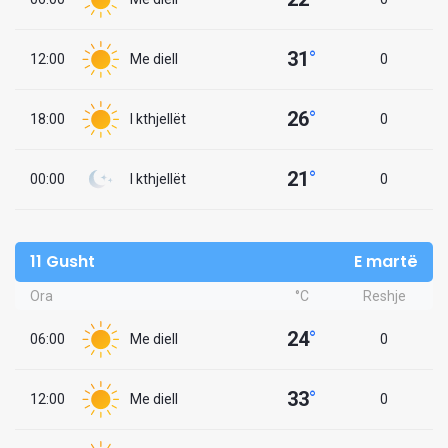
31
°
12:00
Me diell
0
26
°
18:00
I kthjellët
0
21
°
00:00
I kthjellët
0
11 Gusht
E martë
Ora
°C
Reshje
24
°
06:00
Me diell
0
33
°
12:00
Me diell
0