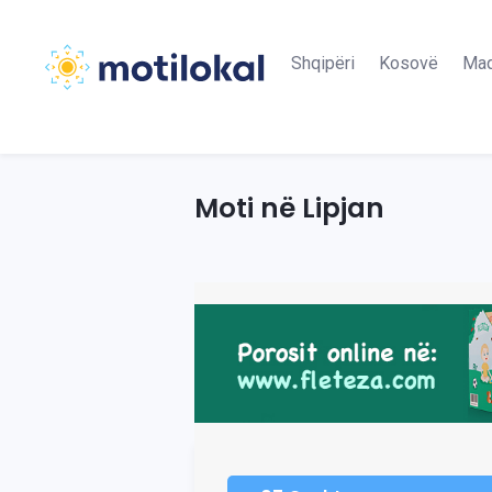
Shqipëri
Kosovë
Maq
Moti në Lipjan