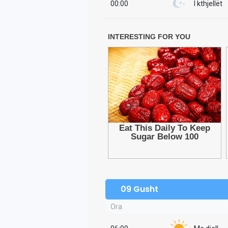
00:00
I kthjellët
09 Gusht
Ora