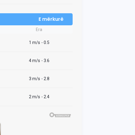
E mërkurë
Era
1 m/s
- 0.5
4 m/s
- 3.6
3 m/s
- 2.8
2 m/s
- 2.4