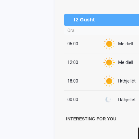
12 Gusht
Ora
06:00
Me diell
12:00
Me diell
18:00
I kthjellët
00:00
I kthjellët