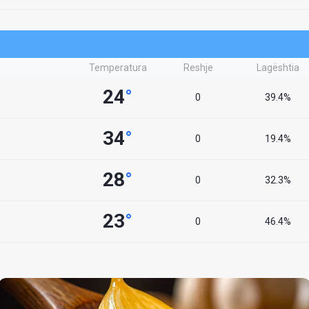
Temperatura
Reshje
Lagështia
24
°
0
39.4%
34
°
0
19.4%
28
°
0
32.3%
23
°
0
46.4%