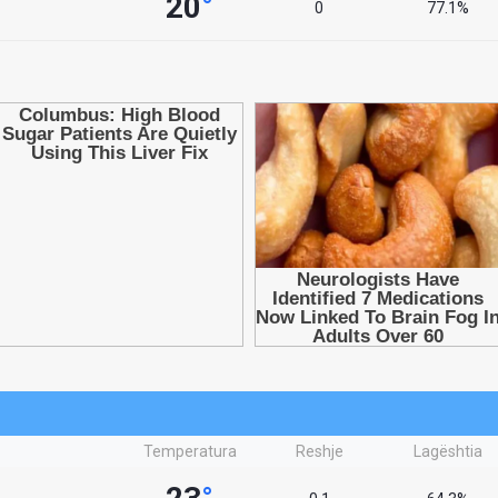
20
°
0
77.1%
Temperatura
Reshje
Lagështia