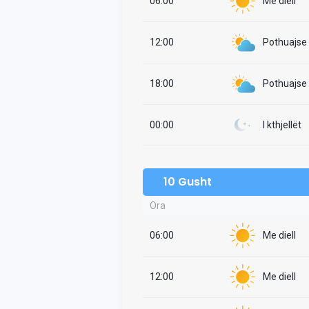
06:00
Me diell
12:00
Pothuajse i
18:00
Pothuajse i
00:00
I kthjellët
10 Gusht
Ora
06:00
Me diell
12:00
Me diell