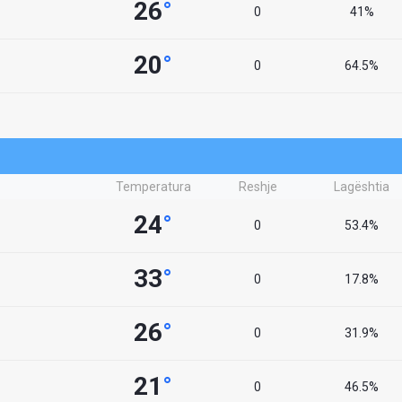
26
°
0
41%
20
°
0
64.5%
Temperatura
Reshje
Lagështia
24
°
0
53.4%
33
°
0
17.8%
26
°
0
31.9%
21
°
0
46.5%