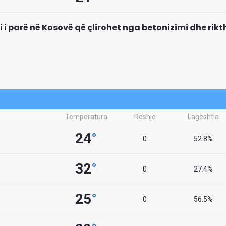
mi i parë në Kosovë që çlirohet nga betonizimi dhe rik
Temperatura
Reshje
Lagështia
24
°
0
52.8%
32
°
0
27.4%
25
°
0
56.5%