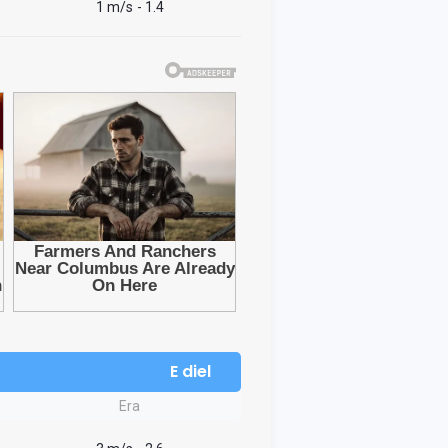
1 m/s
- 1.4
E diel
Era