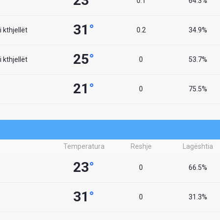
23
°
0.1
64.3%
31
°
 kthjellët
0.2
34.9%
25
°
 kthjellët
0
53.7%
21
°
0
75.5%
Temperatura
Reshje
Lagështia
23
°
0
66.5%
31
°
0
31.3%