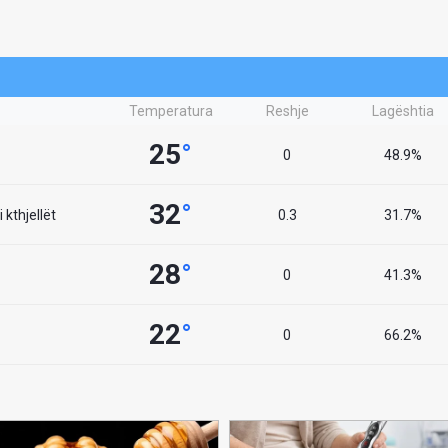
Temperatura
Reshje
Lagështia
25
°
0
48.9%
32
°
 kthjellët
0.3
31.7%
28
°
0
41.3%
22
°
0
66.2%