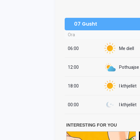
07 Gusht
Ora
06:00
Me diell
12:00
Pothuajse i
18:00
I kthjellët
00:00
I kthjellët