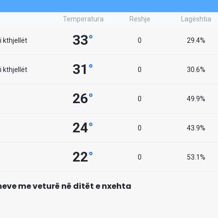
Temperatura
Reshje
Lagështia
33
°
 kthjellët
0
29.4%
31
°
 kthjellët
0
30.6%
26
°
0
49.9%
24
°
0
43.9%
22
°
0
53.1%
eve me veturë në ditët e nxehta