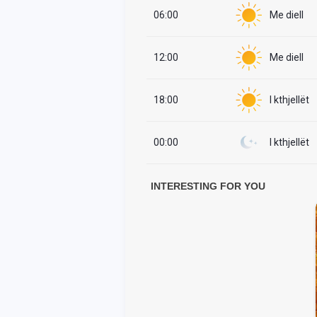
06:00
Me diell
12:00
Me diell
18:00
I kthjellët
00:00
I kthjellët