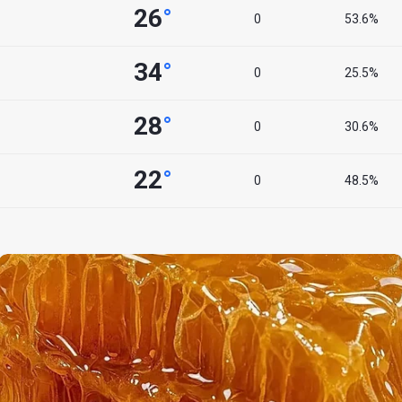
26
°
0
53.6%
34
°
0
25.5%
28
°
0
30.6%
22
°
0
48.5%