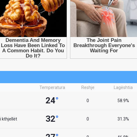
Temperatura
Reshje
Lagështia
24
°
0
58.9%
32
°
 kthjellët
0
31.3%