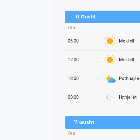
10 Gusht
Ora
06:00
Me diell
12:00
Me diell
18:00
Pothuajse i
00:00
I kthjellët
11 Gusht
Ora