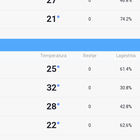
27
°
0
46.8%
21
°
0
74.2%
Temperatura
Reshje
Lagështia
25
°
0
61.4%
32
°
0
30.8%
28
°
0
42.8%
22
°
0
62.6%