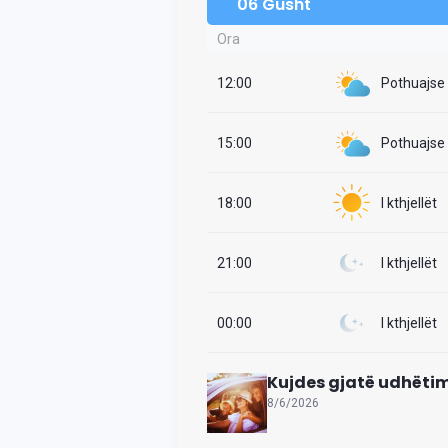
06 Gusht
Ora
12:00
Pothuajse i
15:00
Pothuajse i
18:00
I kthjellët
21:00
I kthjellët
00:00
I kthjellët
Kujdes gjatë udhëtim
8/6/2026