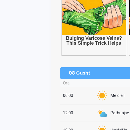
08 Gusht
Ora
06:00
Me diell
12:00
Pothuajse i