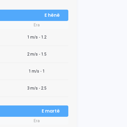
E hënë
Era
1 m/s
- 1.2
2 m/s
- 1.5
1 m/s
- 1
3 m/s
- 2.5
E martë
Era