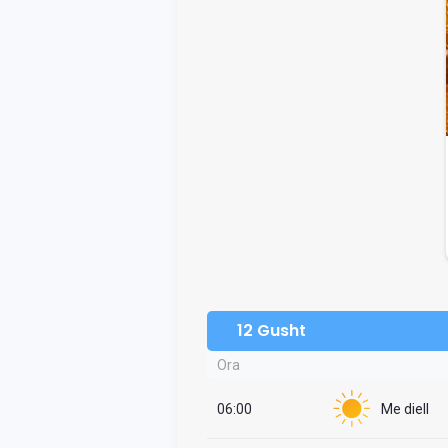
12 Gusht
Ora
06:00
Me diell