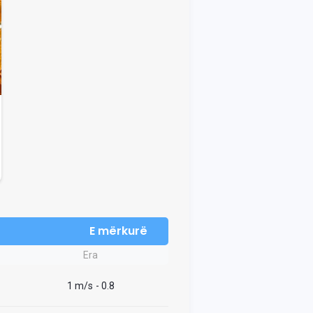
E mërkurë
Era
1 m/s
- 0.8