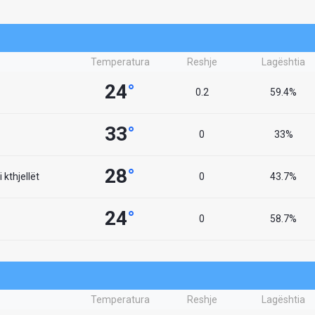
Temperatura
Reshje
Lagështia
24
°
0.2
59.4%
33
°
0
33%
28
°
 kthjellët
0
43.7%
24
°
0
58.7%
Temperatura
Reshje
Lagështia