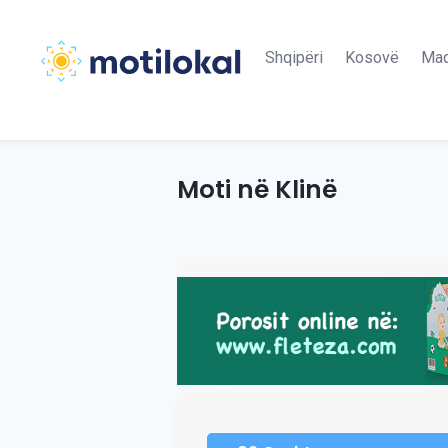
Shqipëri
Kosovë
Maq
Moti në Klinë