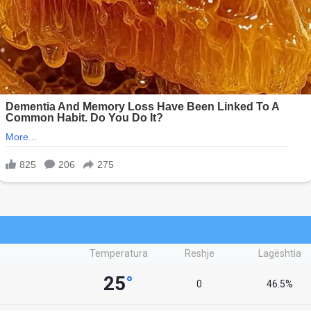
Temperatura
Reshje
Lagështia
25
°
0
46.5%