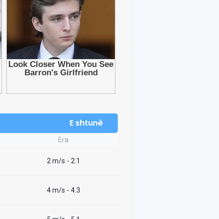
E shtunë
Era
2 m/s
- 2.1
4 m/s
- 4.3