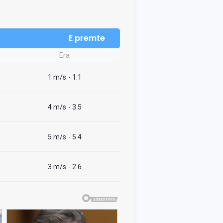
E premte
Era
1 m/s
- 1.1
4 m/s
- 3.5
5 m/s
- 5.4
3 m/s
- 2.6