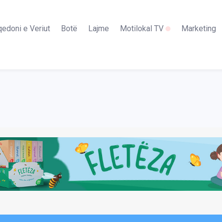
edoni e Veriut
Botë
Lajme
Motilokal TV
Marketing