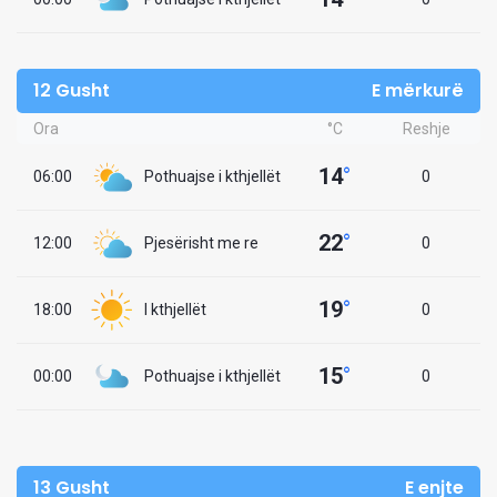
12 Gusht
E mërkurë
Ora
°C
Reshje
14
°
06:00
Pothuajse i kthjellët
0
22
°
12:00
Pjesërisht me re
0
19
°
18:00
I kthjellët
0
15
°
00:00
Pothuajse i kthjellët
0
13 Gusht
E enjte