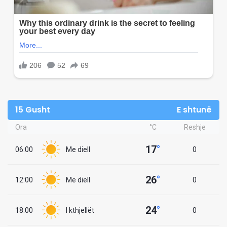
15 Gusht
E shtunë
Ora
°C
Reshje
17
°
06:00
Me diell
0
26
°
12:00
Me diell
0
24
°
18:00
I kthjellët
0