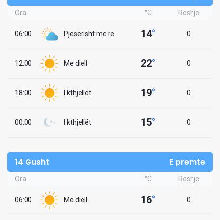
Ora
°C
Reshje
14
°
06:00
Pjesërisht me re
0
22
°
12:00
Me diell
0
19
°
18:00
I kthjellët
0
15
°
00:00
I kthjellët
0
14 Gusht
E premte
Ora
°C
Reshje
16
°
06:00
Me diell
0