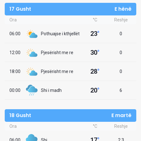
17 Gusht
E hënë
Ora
°C
Reshje
23
°
06:00
Pothuajse i kthjellët
0
30
°
12:00
Pjesërisht me re
0
28
°
18:00
Pjesërisht me re
0
20
°
00:00
Shi i madh
6
18 Gusht
E martë
Ora
°C
Reshje
17
°
06:00
Shi
2.3