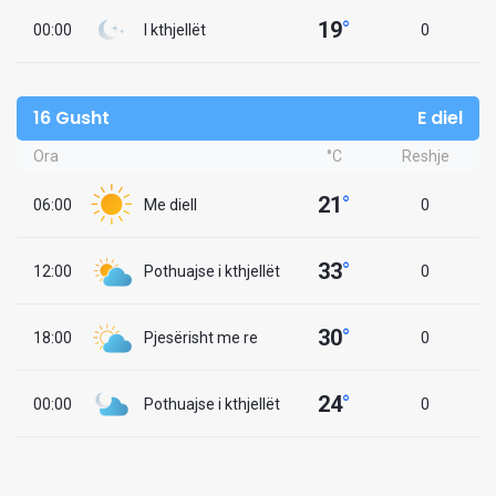
19
°
00:00
I kthjellët
0
16 Gusht
E diel
Ora
°C
Reshje
21
°
06:00
Me diell
0
33
°
12:00
Pothuajse i kthjellët
0
30
°
18:00
Pjesërisht me re
0
24
°
00:00
Pothuajse i kthjellët
0