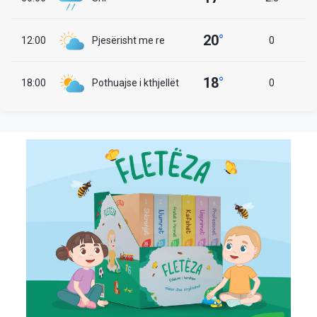
20
°
12:00
Pjesërisht me re
0
18
°
18:00
Pothuajse i kthjellët
0