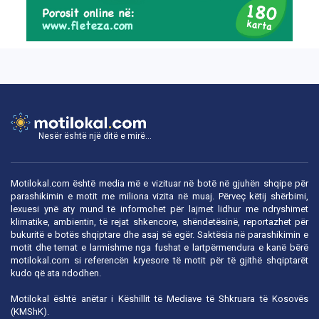
Nesër është një ditë e mirë...
Motilokal.com është media më e vizituar në botë në gjuhën shqipe për
parashikimin e motit me miliona vizita në muaj. Përveç këtij shërbimi,
lexuesi ynë aty mund të informohet për lajmet lidhur me ndryshimet
klimatike, ambientin, të rejat shkencore, shëndetësinë, reportazhet për
bukuritë e botës shqiptare dhe asaj së egër. Saktësia në parashikimin e
motit dhe temat e larmishme nga fushat e lartpërmendura e kanë bërë
motilokal.com
si referencën kryesore të motit për të gjithë shqiptarët
kudo që ata ndodhen.
Motilokal është anëtar i
Këshillit të Mediave të Shkruara të Kosovës
(KMShK).