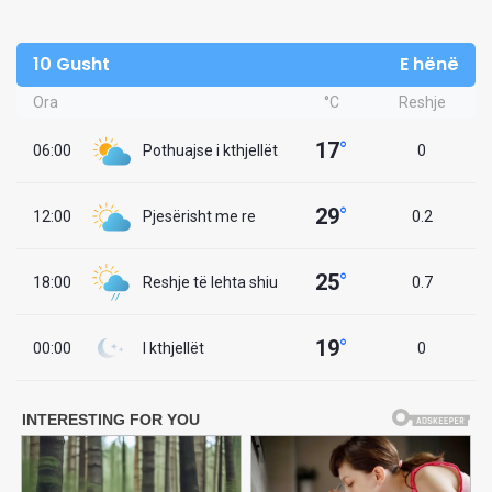
10 Gusht
E hënë
Ora
°C
Reshje
17
°
06:00
Pothuajse i kthjellët
0
29
°
12:00
Pjesërisht me re
0.2
25
°
18:00
Reshje të lehta shiu
0.7
19
°
00:00
I kthjellët
0