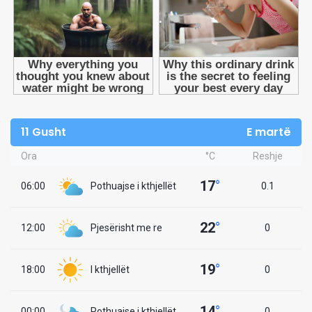
11 Gusht
E martë
Ora
°C
Reshje
17
°
06:00
Pothuajse i kthjellët
0.1
22
°
12:00
Pjesërisht me re
0
19
°
18:00
I kthjellët
0
14
°
00:00
Pothuajse i kthjellët
0