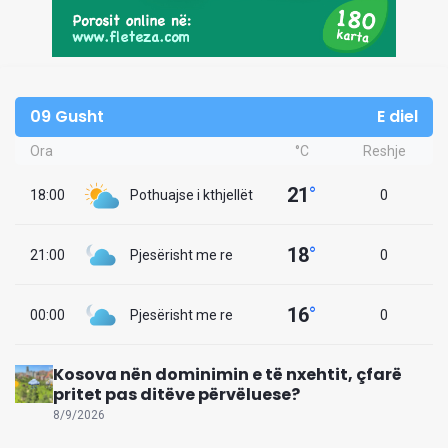
09 Gusht
E diel
Ora
°C
Reshje
21
°
18:00
Pothuajse i kthjellët
0
18
°
21:00
Pjesërisht me re
0
16
°
00:00
Pjesërisht me re
0
Kosova nën dominimin e të nxehtit, çfarë
pritet pas ditëve përvëluese?
8/9/2026