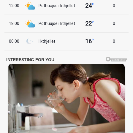
24
°
12:00
Pothuajse i kthjellët
0
22
°
18:00
Pothuajse i kthjellët
0
16
°
00:00
I kthjellët
0