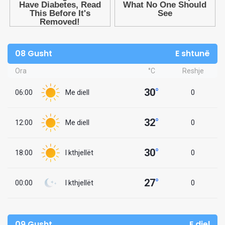
08 Gusht
E shtunë
Ora
°C
Reshje
30
°
06:00
Me diell
0
32
°
12:00
Me diell
0
30
°
18:00
I kthjellët
0
27
°
00:00
I kthjellët
0
09 Gusht
E diel