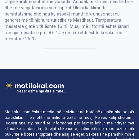
Ulqini karakterizohet me variantin Adriatik të klimës mesdhetare
dhe me vegjetacionin subtropikal. Ulqini ka klimë të
përshtatshme dhe nga ky aspekt mund të krahasohet me
qendrat më të njohura turistike të Mesdheut. Temperatura
mesatare gjatë vitit është 16 °C. Muaji më i ftohtë është janari
me një mesatare prej 8.6 °C e më i nxehti është korriku me
mesatare 26 °C.
Nesër është një ditë e mirë...
Motilokal.com është media më e vizituar në botë në gjuhën shqipe për
parashikimin e motit me miliona vizita në muaj. Përveç këtij shërbimi,
lexuesi ynë aty mund të informohet për lajmet lidhur me ndryshimet
klimatike, ambientin, të rejat shkencore, shëndetësinë, reportazhet për
bukuritë e botës shqiptare dhe asaj së egër. Saktësia në parashikimin e