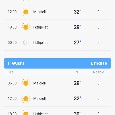
32
°
12:00
Me diell
0
29
°
18:00
I kthjellët
0
27
°
00:00
I kthjellët
0
11 Gusht
E martë
Ora
°C
Reshje
29
°
06:00
Me diell
0
32
°
12:00
Me diell
0
30
°
18:00
I kthjellët
0