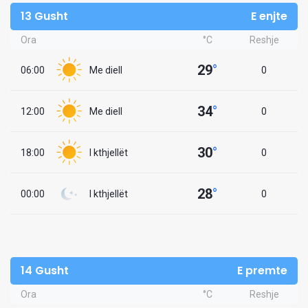
13 Gusht
E enjte
Ora
°C
Reshje
29
°
06:00
Me diell
0
34
°
12:00
Me diell
0
30
°
18:00
I kthjellët
0
28
°
00:00
I kthjellët
0
14 Gusht
E premte
Ora
°C
Reshje