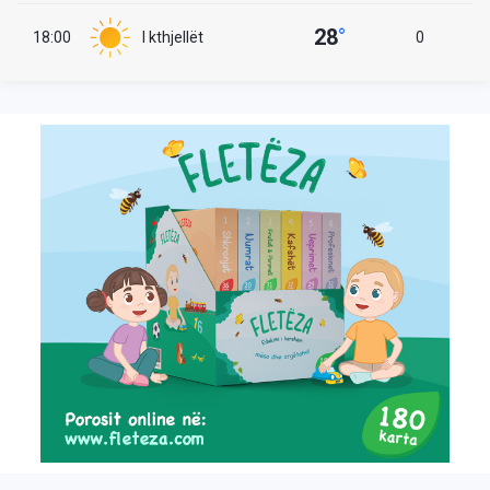
28
°
18:00
I kthjellët
0