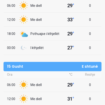
29
°
06:00
Me diell
0
33
°
12:00
Me diell
0
29
°
18:00
Pothuajse i kthjellët
0
27
°
00:00
I kthjellët
0
15 Gusht
E shtunë
Ora
°C
Reshje
29
°
06:00
Me diell
0
31
°
12:00
Me diell
0