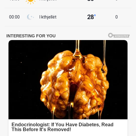
28
°
00:00
I kthjellët
0