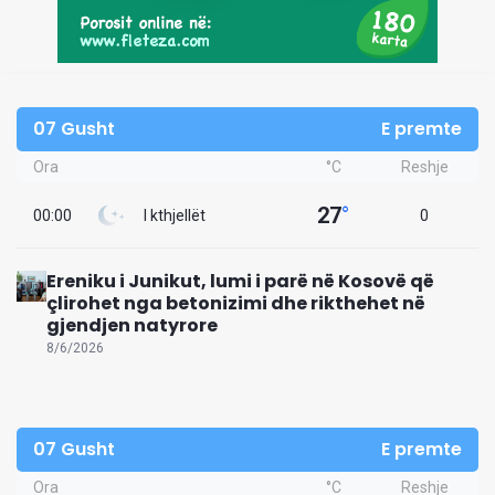
07 Gusht
E premte
Ora
°C
Reshje
27
°
00:00
I kthjellët
0
Ereniku i Junikut, lumi i parë në Kosovë që
çlirohet nga betonizimi dhe rikthehet në
gjendjen natyrore
8/6/2026
07 Gusht
E premte
Ora
°C
Reshje