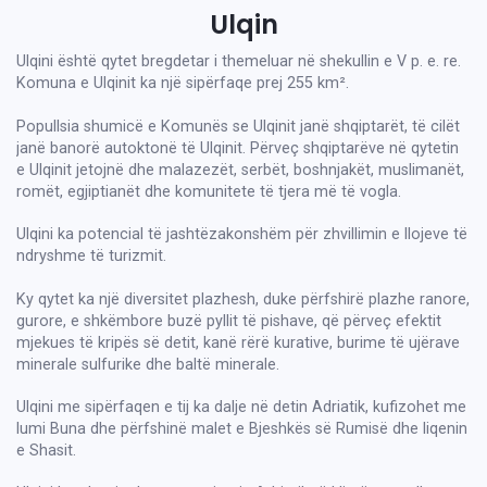
Ulqin
Ulqini është qytet bregdetar i themeluar në shekullin e V p. e. re.
Komuna e Ulqinit ka një sipërfaqe prej 255 km².
Popullsia shumicë e Komunës se Ulqinit janë shqiptarët, të cilët
janë banorë autoktonë të Ulqinit. Përveç shqiptarëve në qytetin
e Ulqinit jetojnë dhe malazezët, serbët, boshnjakët, muslimanët,
romët, egjiptianët dhe komunitete të tjera më të vogla.
Ulqini ka potencial të jashtëzakonshëm për zhvillimin e llojeve të
ndryshme të turizmit.
Ky qytet ka një diversitet plazhesh, duke përfshirë plazhe ranore,
gurore, e shkëmbore buzë pyllit të pishave, që përveç efektit
mjekues të kripës së detit, kanë rërë kurative, burime të ujërave
minerale sulfurike dhe baltë minerale.
Ulqini me sipërfaqen e tij ka dalje në detin Adriatik, kufizohet me
lumi Buna dhe përfshinë malet e Bjeshkës së Rumisë dhe liqenin
e Shasit.