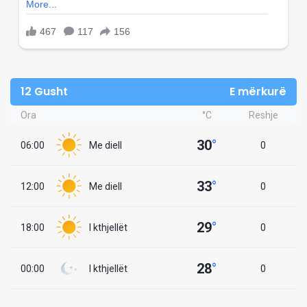
12 Gusht
E mërkurë
Ora
°C
Reshje
30
°
06:00
Me diell
0
33
°
12:00
Me diell
0
29
°
18:00
I kthjellët
0
28
°
00:00
I kthjellët
0