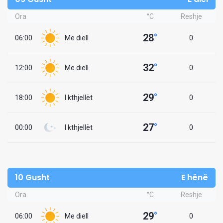
Ora
°C
Reshje
28
°
06:00
Me diell
0
32
°
12:00
Me diell
0
29
°
18:00
I kthjellët
0
27
°
00:00
I kthjellët
0
10 Gusht
E hënë
Ora
°C
Reshje
29
°
06:00
Me diell
0