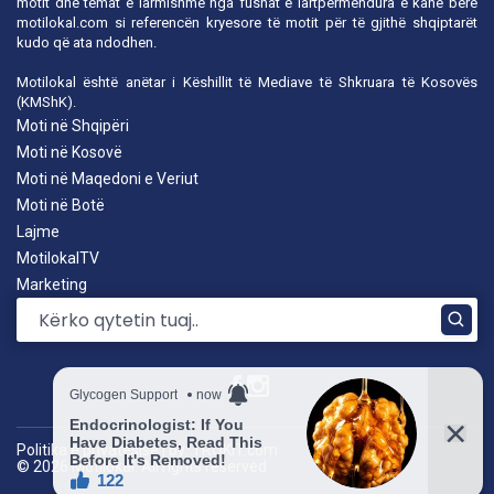
motit dhe temat e larmishme nga fushat e lartpërmendura e kanë bërë
motilokal.com
si referencën kryesore të motit për të gjithë shqiptarët
kudo që ata ndodhen.
Motilokal është anëtar i
Këshillit të Mediave të Shkruara të Kosovës
(KMShK).
Moti në Shqipëri
Moti në Kosovë
Moti në Maqedoni e Veriut
Moti në Botë
Lajme
MotilokalTV
Marketing
Politika e privatësisë
|
by: TROKIT.com
© 2026 Motilokal. All rights reserved